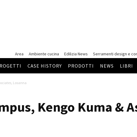
Area
Ambiente cucina
Edilizia News
Serramenti
design e co
ROGETTI
CASE HISTORY
PRODOTTI
NEWS
LIBRI
ociates, Losanna
ampus, Kengo Kuma & As