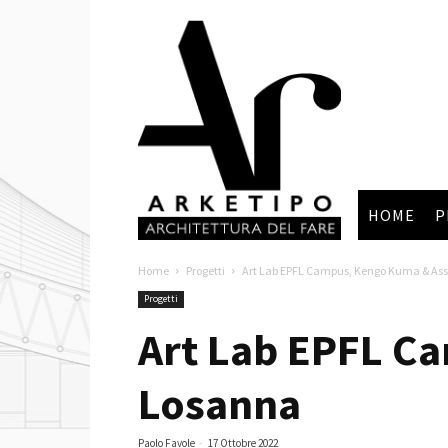
Arketipo
HOME
P
Home
Progetti
Art Lab EPFL Campus, Kengo Kuma & Ass
Progetti
Art Lab EPFL C
Losanna
Paolo Favole
-
17 Ottobre 2022