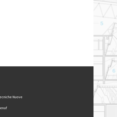
ecniche Nuove
enaf