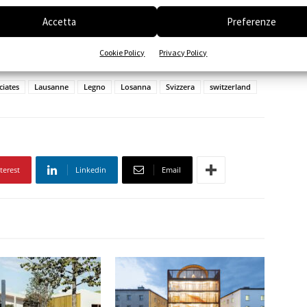
i e tanti altri vantaggi ti aspettano.
Scoprili tutti
Accetta
Preferenze
Cookie Policy
Privacy Policy
iates
Lausanne
Legno
Losanna
Svizzera
switzerland
terest
Linkedin
Email