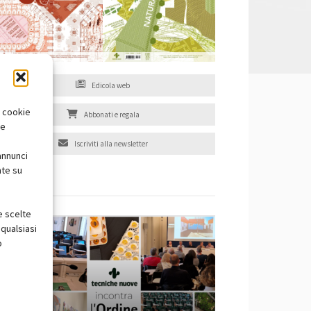
Edicola web
i cookie
Abbonati e regala
te
Iscriviti alla newsletter
annunci
nte su
EVENTI
e scelte
qualsiasi
o