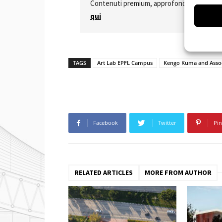
Contenuti premium, approfondimenti special
qui
TAGS
Art Lab EPFL Campus
Kengo Kuma and Assoc
Facebook
Twitter
Pin
RELATED ARTICLES
MORE FROM AUTHOR