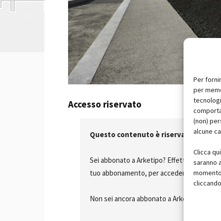
Per forni
per memor
tecnologi
Accesso riservato
comportam
(non) per
alcune ca
Questo contenuto è riservato agli abb
Clicca qu
Sei abbonato a Arketipo? Effettua il
login
c
saranno a
tuo abbonamento, per accedere a questo arti
momento, 
cliccando
Non sei ancora abbonato a Arketipo?
Atti