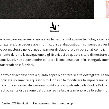
re le migliori esperienze, noi e i nostri partner utilizziamo tecnologie come 
izzare e/o accedere alle informazioni del dispositivo. Il consenso a ques
e permetterà a noi e ai nostri partner di elaborare dati personali come il
ento durante la navigazione o gli ID univoci su questo sito e di mostrare 
sonalizzati. Non acconsentire o ritirare il consenso può influire negativame
ratteristiche e funzioni.
onati a Arketipo
i sotto per acconsentire a quanto sopra o per fare scelte dettagliate. Le tu
on la stessa e-mail utilizzata per la sottoscrizione del
pplicate solamente a questo sito. È possibile modificare le impostazioni in 
colo e a tutti i contenuti a te riservati.
compreso il ritiro del consenso, utilizzando i pulsanti della Cookie Policy 
 sul pulsante di gestione del consenso nella parte inferiore dello schermo.
va ora il tuo abbonamento
per non perderti nulla.
Gestisci 1768 fornitori
Per saperne di più su questi scopi