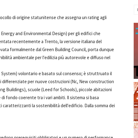
tocollo di origine statunitense che assegna un rating agli
in Energy and Environmental Design) per gli edifici che
entata recentemente a Trento, la versione italiana del
rovata formalmente dal Green Building Council, porta dunque
ibilità ambientale per l'edilizia più autorevole e diffuso nel
 System) volontario e basato sul consenso; è struttruato il
ni differenziate per nuove costruzioni (Nc, New construction
ing Buildings), scuole (Leed for Schools), piccole abitazioni
fondo coerente tra i vari ambiti. Il sistema si basa
i caratterizzanti la sostenibilità dell'edificio. Dalla somma dei
revedono prerequisiti obbligatori e un numero di performance