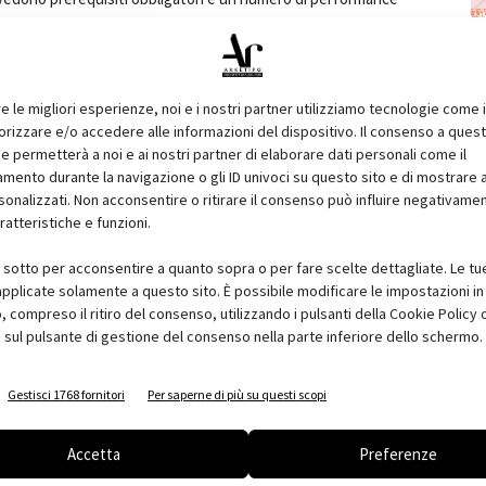
ale dell'edificio: sommando i crediti conseguiti all'interno di
fico livello di certificazione .
edifici certificati Leed devono avere il minor impatto possibile sul
re le migliori esperienze, noi e i nostri partner utilizziamo tecnologie come 
izzare e/o accedere alle informazioni del dispositivo. Il consenso a ques
crediti): la presenza di sistemi per il recupero dell'acqua
e permetterà a noi e ai nostri partner di elaborare dati personali come il
ve garantire la massima efficienza nel consumo di acqua
ento durante la navigazione o gli ID univoci su questo sito e di mostrare 
lizzando al meglio l'energia da fonti rinnovabili e locali, è
sonalizzati. Non acconsentire o ritirare il consenso può influire negativame
ratteristiche e funzioni.
energetica degli edifici. Negli Stati Uniti, ogni anno le
nellate metriche di anidride carbonica in meno, rispetto ad
i sotto per acconsentire a quanto sopra o per fare scelte dettagliate. Le tu
pari al 32% circa
pplicate solamente a questo sito. È possibile modificare le impostazioni in 
ottengono un punteggio superiore, nel sistema di valutazione
compreso il ritiro del consenso, utilizzando i pulsanti della Cookie Policy 
naturali, rinnovabili e locali, come il legno
 sul pulsante di gestione del consenso nella parte inferiore dello schermo.
rediti): gli spazi interni dell'edificio devono essere progettati in
el bilancio energetico e favorire il massimo confort abitativo
Gestisci 1768 fornitori
Per saperne di più su questi scopi
3 Crediti + 1 Credito): l'impiego di tecnologie costruttive
Accetta
Preferenze
to di valore aggiunto ai fini della certificazione Leed.