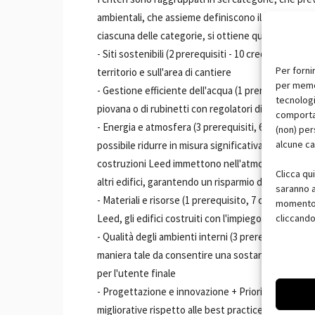
ambientali, che assieme definiscono il punteggio fin
ciascuna delle categorie, si ottiene quindi uno speci
- Siti sostenibili (2 prerequisiti - 10 crediti ): gli 
Per forni
territorio e sull'area di cantiere
per memor
- Gestione efficiente dell'acqua (1 prerequisito - 4 
tecnologi
piovana o di rubinetti con regolatori di flusso de
comportam
- Energia e atmosfera (3 prerequisiti, 6 crediti): uti
(non) per
alcune ca
possibile ridurre in misura significativa la bolletta 
costruzioni Leed immettono nell'atmosfera 350 ton
Clicca qu
altri edifici, garantendo un risparmio di elettricità 
saranno a
- Materiali e risorse (1 prerequisito, 7 crediti): 
momento, 
Leed, gli edifici costruiti con l'impiego di materiali 
cliccando
- Qualità degli ambienti interni (3 prerequisiti, 10 c
maniera tale da consentire una sostanziale parità d
per l'utente finale
- Progettazione e innovazione + Priorità regionali (
migliorative rispetto alle best practice è un elemen