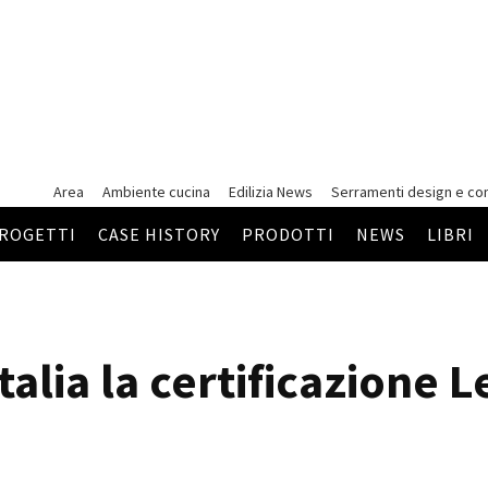
Area
Ambiente cucina
Edilizia News
Serramenti
design e co
ROGETTI
CASE HISTORY
PRODOTTI
NEWS
LIBRI
d
talia la certificazione 