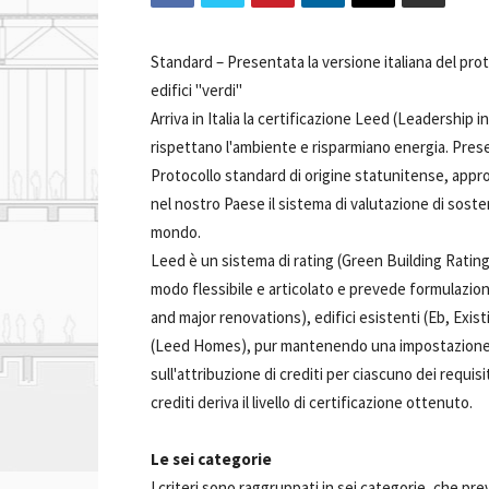
Standard –
Presentata la versione italiana del pro
edifici "verdi"
Arriva in Italia la certificazione Leed (Leadership 
rispettano l'ambiente e risparmiano energia. Pres
Protocollo standard di origine statunitense, app
nel nostro Paese il sistema di valutazione di sosten
mondo.
Leed è un sistema di rating (Green Building Rating
modo flessibile e articolato e prevede formulazio
and major renovations), edifici esistenti (Eb, Exist
(Leed Homes), pur mantenendo una impostazione di 
sull'attribuzione di crediti per ciascuno dei requisit
crediti deriva il livello di certificazione ottenuto.
Le sei categorie
I criteri sono raggruppati in sei categorie, che p