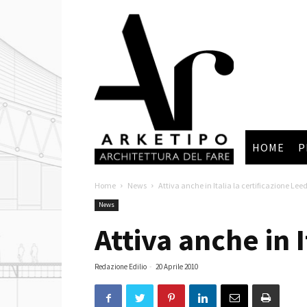
Arketipo
HOME
P
Home
News
Attiva anche in Italia la certificazione Lee
News
Attiva anche in I
Redazione Edilio
-
20 Aprile 2010