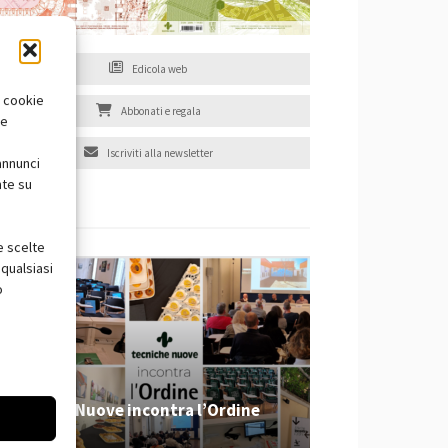
Edicola web
i cookie
Abbonati e regala
te
Iscriviti alla newsletter
annunci
nte su
EVENTI
e scelte
qualsiasi
o
Tecniche Nuove incontra l’Ordine
2026