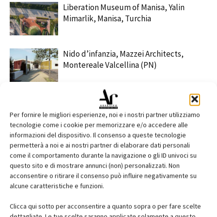
Liberation Museum of Manisa, Yalin
Mimarlik, Manisa, Turchia
Nido d’infanzia, Mazzei Architects,
Montereale Valcellina (PN)
Kinderoase an der TUM, Kéré
Architecture – HK Architekten, Munich
Per fornire le migliori esperienze, noi e i nostri partner utilizziamo
tecnologie come i cookie per memorizzare e/o accedere alle
informazioni del dispositivo. Il consenso a queste tecnologie
permetterà a noi e ai nostri partner di elaborare dati personali
come il comportamento durante la navigazione o gli ID univoci su
questo sito e di mostrare annunci (non) personalizzati. Non
acconsentire o ritirare il consenso può influire negativamente su
alcune caratteristiche e funzioni.
EDICOLA
Clicca qui sotto per acconsentire a quanto sopra o per fare scelte
dettagliate. Le tue scelte saranno applicate solamente a questo