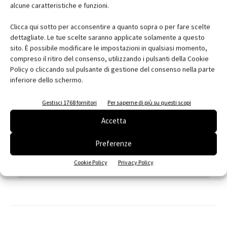
alcune caratteristiche e funzioni.
scarica la biografia dello studio
Clicca qui sotto per acconsentire a quanto sopra o per fare scelte
dettagliate. Le tue scelte saranno applicate solamente a questo
Scarica il file:
sito. È possibile modificare le impostazioni in qualsiasi momento,
compreso il ritiro del consenso, utilizzando i pulsanti della Cookie
Biografia DAP Studio
Policy o cliccando sul pulsante di gestione del consenso nella parte
inferiore dello schermo.
Gestisci 1768 fornitori
Per saperne di più su questi scopi
scheda progetto
Accetta
Luogo:
Castellanza
Committente:
Comune di Castellanza
Preferenze
Progettista:
DAP studio_Elena sacco – Paolo Danelli
Cookie Policy
Privacy Policy
Progetto strutture:
Cesare Carnelli