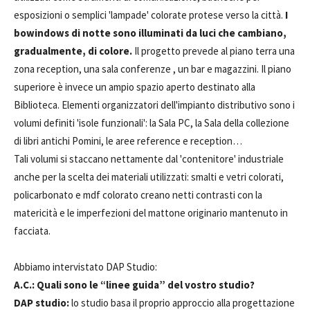
esposizioni o semplici 'lampade' colorate protese verso la città.
I
bowindows di notte sono illuminati da luci che cambiano,
gradualmente, di colore.
Il progetto prevede al piano terra una
zona reception, una sala conferenze , un bar e magazzini. Il piano
superiore è invece un ampio spazio aperto destinato alla
Biblioteca. Elementi organizzatori dell'impianto distributivo sono i
volumi definiti 'isole funzionali': la Sala PC, la Sala della collezione
di libri antichi Pomini, le aree reference e reception…
Tali volumi si staccano nettamente dal 'contenitore' industriale
anche per la scelta dei materiali utilizzati: smalti e vetri colorati,
policarbonato e mdf colorato creano netti contrasti con la
matericità e le imperfezioni del mattone originario mantenuto in
facciata.
Abbiamo intervistato DAP Studio:
A.C.: Quali sono le “linee guida” del vostro studio?
DAP studio:
lo studio basa il proprio approccio alla progettazione