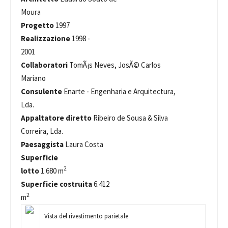
Moura
Progetto
1997
Realizzazione
1998 -
2001
Collaboratori
TomÃ¡s Neves, JosÃ© Carlos
Mariano
Consulente
Enarte - Engenharia e Arquitectura,
Lda.
Appaltatore diretto
Ribeiro de Sousa & Silva
Correira, Lda.
Paesaggista
Laura Costa
Superficie
2
lotto
1.680 m
Superficie costruita
6.412
2
m
Vista del rivestimento parietale