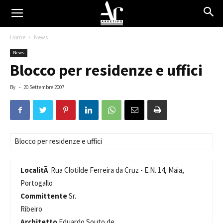
Home
News
News
Blocco per residenze e uffici
By
-
20 Settembre 2007
Blocco per residenze e uffici
LocalitÃ
Rua Clotilde Ferreira da Cruz - E.N. 14, Maia,
Portogallo
Committente
Sr.
Ribeiro
Architetto
Eduardo Souto de