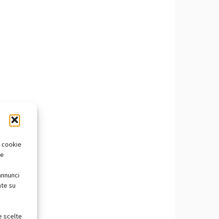
i cookie
te
annunci
nte su
e scelte