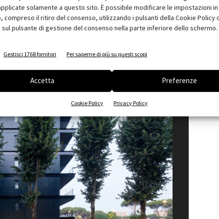
uddivisi tra trilocali, quadrilocali e attico.
pplicate solamente a questo sito. È possibile modificare le impostazioni in 
compreso il ritiro del consenso, utilizzando i pulsanti della Cookie Policy 
 sul pulsante di gestione del consenso nella parte inferiore dello schermo.
1
of 24
Gestisci 1768 fornitori
Per saperne di più su questi scopi
Accetta
Preferenze
Cookie Policy
Privacy Policy