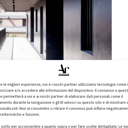
re le migliori esperienze, noi e i nostri partner utilizziamo tecnologie come 
izzare e/o accedere alle informazioni del dispositivo. Il consenso a ques
e permetterà a noi e ai nostri partner di elaborare dati personali come il
uartiere EUR a Roma, caratterizzato originariamente da
ento durante la navigazione o gli ID univoci su questo sito e di mostrare 
sonalizzati. Non acconsentire o ritirare il consenso può influire negativame
etto naturalistico e da un secondo livello di relazioni visive
ratteristiche e funzioni.
 “demolizione e ricostruzione” e cambio di destinazione d’uso,
i sotto per acconsentire a quanto sopra o per fare scelte dettagliate. Le tu