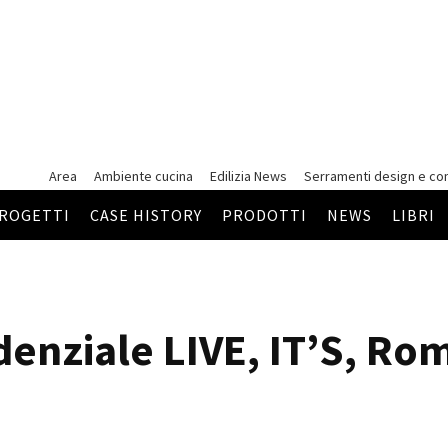
Area
Ambiente cucina
Edilizia News
Serramenti
design e co
ROGETTI
CASE HISTORY
PRODOTTI
NEWS
LIBRI
enziale LIVE, IT’S, Ro