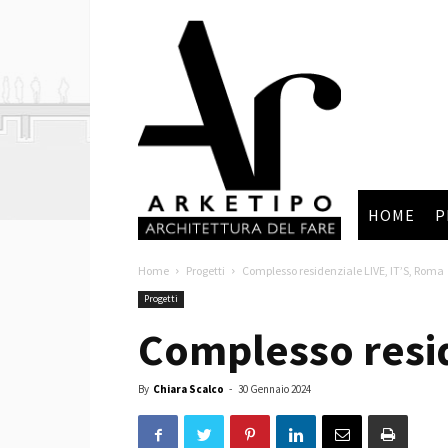
Arketipo
HOME
P
Home
Progetti
Complesso residenziale LIVE, IT’S, Roma
Progetti
Complesso resid
By
Chiara Scalco
-
30 Gennaio 2024