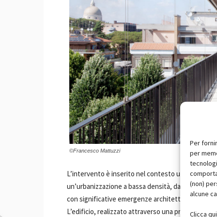
Per forni
©Francesco Mattuzzi
per memor
tecnologi
L’intervento è inserito nel contesto urbano del q
comportam
(non) per
un’urbanizzazione a bassa densità, da una forte ass
alcune ca
con significative emergenze architettoniche.
L’edificio, realizzato attraverso una procedura di
Clicca qu