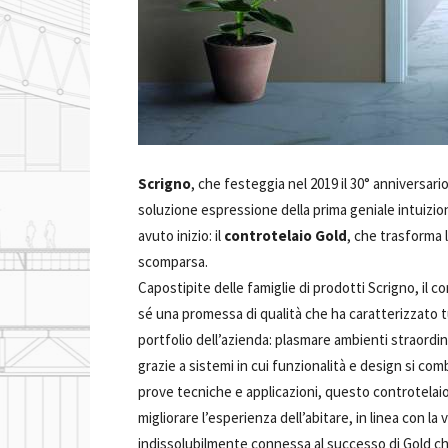
Scrigno
, che festeggia nel 2019 il 30° anniversari
soluzione espressione della prima geniale intuizi
avuto inizio: il
controtelaio Gold
, che trasforma 
scomparsa.
Capostipite delle famiglie di prodotti Scrigno, il 
sé una promessa di qualità che ha caratterizzato tu
portfolio dell’azienda: plasmare ambienti straordi
grazie a sistemi in cui funzionalità e design si com
prove tecniche e applicazioni, questo controtelaio 
migliorare l’esperienza dell’abitare, in linea con la
indissolubilmente connessa al successo di Gold che