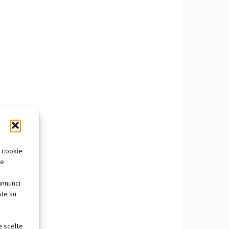
i cookie
te
annunci
nte su
e scelte