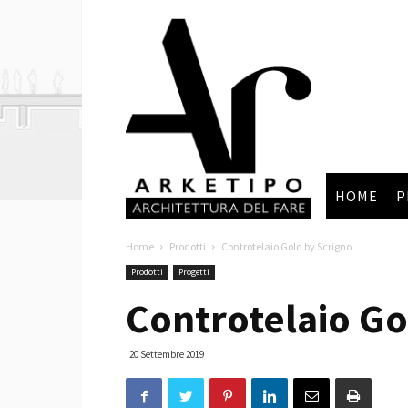
Arketipo
HOME
P
Home
Prodotti
Controtelaio Gold by Scrigno
Prodotti
Progetti
Controtelaio Go
20 Settembre 2019