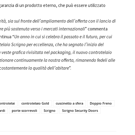
 garanzia di un prodotto eterno, che può essere utilizzato
ità, sia sul fronte dell’ampliamento dell’offerta con il lancio di
e più sostenuta verso i mercati internazionali
” commenta
ntinua “
Un anno in cui si celebra il passato e il futuro, per cui
elaio Scrigno per eccellenza, che ha segnato l’inizio del
veste grafica rivisitata nel packaging, il nuovo controtelaio
zionare continuamente la nostra offerta, rimanendo fedeli alle
 costantemente la qualità dell’abitare
”.
ontrotelai
controtelaio Gold
cuscinetto a sfera
Doppio Freno
rdi
porte scorrevoli
Scrigno
Scrigno Security Doors