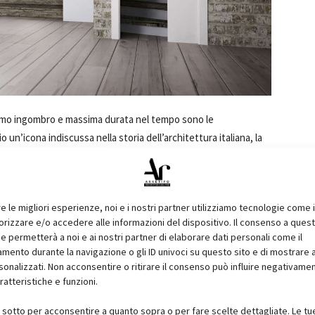
 minimo ingombro e massima durata nel tempo sono le
un’icona indiscussa nella storia dell’architettura italiana, la
accogliere un nuovo arrivato: l’accessorio
Doppio Freno
. A
na guida di scorrimento e di un carrello ridisegnati e
tore, in grado di rallentare la porta sia in fase di apertura che
re le migliori esperienze, noi e i nostri partner utilizziamo tecnologie come 
 scorrimento e accostamento ottimale di pannelli porta del
izzare e/o accedere alle informazioni del dispositivo. Il consenso a ques
 la forza necessaria per consentire lo sblocco dal sistema di
e permetterà a noi e ai nostri partner di elaborare dati personali come il
ento durante la navigazione o gli ID univoci su questo sito e di mostrare 
sonalizzati. Non acconsentire o ritirare il consenso può influire negativame
ratteristiche e funzioni.
1
of 4
i sotto per acconsentire a quanto sopra o per fare scelte dettagliate. Le tu