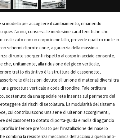
e si modella per accogliere il cambiamento, rimanendo
tato quest’anno, conserva le medesime caratteristiche che
no: realizzato con un corpo in metallo, prevede quattro ruote in
 con schermi di protezione, a garanzia della massima
za di ruote sporgenti rispetto al corpo in acciaio consente,
ale che, unitamente, alla riduzione del gioco verticale,
riore tratto distintivo è la struttura del cassonetto,
sorbire le dilatazioni dovute all’unione di materiali diversi tra
 una grecatura verticale a coda di rondine. Tale orditura
naco, sostenuto da una speciale rete inserita sul perimetro del
roteggere dai rischi di setolatura. La modularità del sistema
 cui contribuiscono una serie di ulteriori accorgimenti,
eriore del cassonetto dotato di porta-guida e molla di aggancio
l profilo inferiore preforato per l’installazione del nasello
che combina la resistenza meccanica dell’acciaio a quella anti-