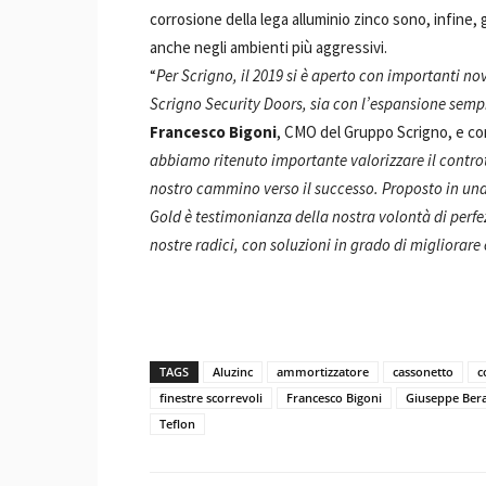
corrosione della lega alluminio zinco sono, infine,
anche negli ambienti più aggressivi.
“
Per Scrigno, il 2019 si è aperto con importanti nov
Scrigno Security Doors, sia con l’espansione sempr
Francesco Bigoni
, CMO del Gruppo Scrigno, e co
abbiamo ritenuto importante valorizzare il controt
nostro cammino verso il successo. Proposto in una 
Gold è testimonianza della nostra volontà di perfe
nostre radici, con soluzioni in grado di migliorare
TAGS
Aluzinc
ammortizzatore
cassonetto
c
finestre scorrevoli
Francesco Bigoni
Giuseppe Bera
Teflon