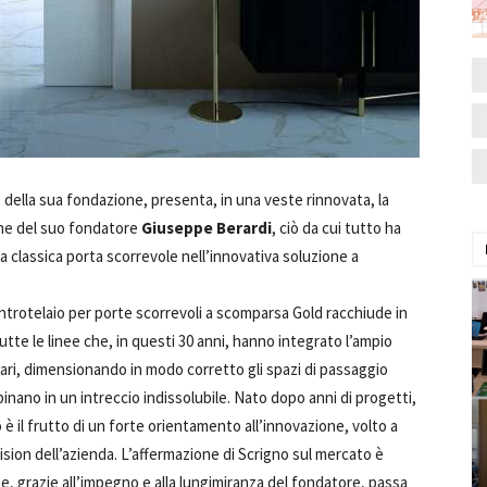
o della sua fondazione, presenta, in una veste rinnovata, la
one del suo fondatore
Giuseppe Berardi
, ciò da cui tutto ha
la classica porta scorrevole nell’innovativa soluzione a
controtelaio per porte scorrevoli a scomparsa Gold racchiude in
tte le linee che, in questi 30 anni, hanno integrato l’ampio
nari, dimensionando in modo corretto gli spazi di passaggio
binano in un intreccio indissolubile. Nato dopo anni di progetti,
è il frutto di un forte orientamento all’innovazione, volto a
 vision dell’azienda. L’affermazione di Scrigno sul mercato è
, grazie all’impegno e alla lungimiranza del fondatore, passa