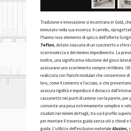
Tradizione e innovazione si incontrano in Gold, ch
immutato nella sua essenza. Il carrello, riproget
l’hanno reso elemento di spicco dell’offerta Scrig
Teflon
, dotate ciascuna di un cuscinetto a sfera
scorrevolezza e del minimo impedimento. La presen
inoltre, una significativa riduzione del gioco later
assicurano uno scorrimento sempre rettilineo. Ulte
realizzata con fianchi modulari che consentono di as
loro, come il cemento e l’acciaio, e che presentano
assicura rigidità e impedisce il distacco dall’into
cassonetto nei punti di unione con la parete, per p
consente una posa estremamente semplice e veloce,
studiati nei minimi dettagli, tra cui il profilo sup
per montare il traverso guida senza viti o chiodi e i
guida. L’utilizzo dell’esclusivo materiale
Aluzinc
, 