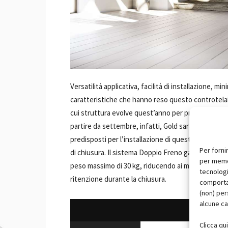
Versatilità applicativa, facilità di installazione,
caratteristiche che hanno reso questo controtelaio 
cui struttura evolve quest’anno per prepararsi ad 
partire da settembre, infatti, Gold sarà dotato di u
predisposti per l’installazione di questo ammortizza
Per forni
di chiusura. Il sistema Doppio Freno garantisce lo
per memor
peso massimo di 30 kg, riducendo ai minimi termini
tecnologi
ritenzione durante la chiusura.
comportam
(non) per
alcune ca
Clicca qu