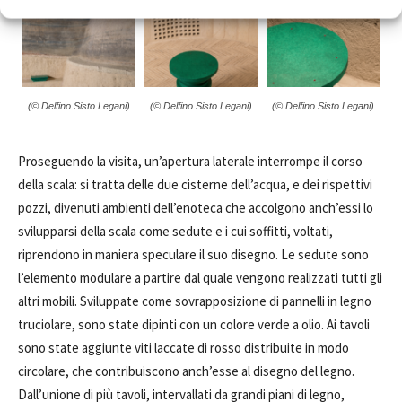
(© Delfino Sisto Legani)
(© Delfino Sisto Legani)
(© Delfino Sisto Legani)
Proseguendo la visita, un’apertura laterale interrompe il corso
della scala: si tratta delle due cisterne dell’acqua, e dei rispettivi
pozzi, divenuti ambienti dell’enoteca che accolgono anch’essi lo
svilupparsi della scala come sedute e i cui soffitti, voltati,
riprendono in maniera speculare il suo disegno. Le sedute sono
l’elemento modulare a partire dal quale vengono realizzati tutti gli
altri mobili. Sviluppate come sovrapposizione di pannelli in legno
truciolare, sono state dipinti con un colore verde a olio. Ai tavoli
sono state aggiunte viti laccate di rosso distribuite in modo
circolare, che contribuiscono anch’esse al disegno del legno.
Dall’unione di più tavoli, intervallati da grandi piani di legno,