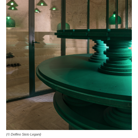
(© Delfino Sisto Legani)