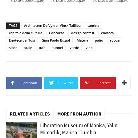
(© Delfino Sisto Legani)
(© Delfino Sisto Legani)
(© Delfino Sisto Legani)
TAGS
Architecten De Vylder Vinck Taillieu
cantina
capitale della cultura
Concorso
design contest
enoteca
Enoteca dai Tosi
Gian Paolo Buziol
Matera
patio
roccia
sasso
scale
tufo
tunnel
verde
vino
Facebook
Twitter
Pinterest
RELATED ARTICLES
MORE FROM AUTHOR
Liberation Museum of Manisa, Yalin
Mimarlik, Manisa, Turchia