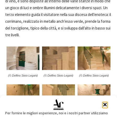
di vino, e sono disposte all’interno delle varie stanze in modo che
un gioco di luci e ombre illumini delicatamente i diversi spazi. Un
terzo elemento guida il visitatore nella sua discesa dell’enoteca: il
corrimano, realizzato in metallo anch’esso verde, prende la forma
del torciglione, tipico della città, e si sviluppa dall’alto in basso sui
tre livelli.
(© Delfino Sisto Legani)
(© Delfino Sisto Legani)
(© Delfino Sisto Legani)
Per fornire le migliori esperienze, noi e i nostri partner utilizziamo
(© Delfino Sisto Legani)
(© Delfino Sisto Legani)
(© Delfino Sisto Legani)