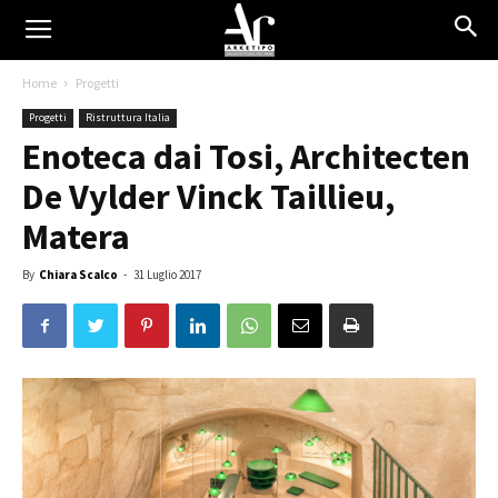
Home
Progetti
Progetti
Ristruttura Italia
Enoteca dai Tosi, Architecten
De Vylder Vinck Taillieu,
Matera
By
Chiara Scalco
-
31 Luglio 2017