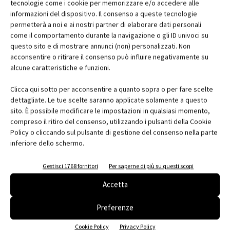
tecnologie come i cookie per memorizzare e/o accedere alle
informazioni del dispositivo. Il consenso a queste tecnologie
permetterà a noi e ai nostri partner di elaborare dati personali
come il comportamento durante la navigazione o gli ID univoci su
questo sito e di mostrare annunci (non) personalizzati. Non
acconsentire o ritirare il consenso può influire negativamente su
alcune caratteristiche e funzioni.
(© Delfino Sisto Legani)
(© Delfino Sisto Legani)
(© Delfino Sisto Legani)
Clicca qui sotto per acconsentire a quanto sopra o per fare scelte
dettagliate. Le tue scelte saranno applicate solamente a questo
sito. È possibile modificare le impostazioni in qualsiasi momento,
compreso il ritiro del consenso, utilizzando i pulsanti della Cookie
Policy o cliccando sul pulsante di gestione del consenso nella parte
inferiore dello schermo.
(© Delfino Sisto Legani)
(© Delfino Sisto Legani)
(© Delfino Sisto Legani)
Gestisci 1768 fornitori
Per saperne di più su questi scopi
Accetta
Preferenze
(© Delfino Sisto Legani)
(© Delfino Sisto Legani)
(© Delfino Sisto Legani)
Cookie Policy
Privacy Policy