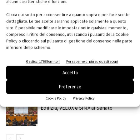
alcune caratteristiche e funzioni.
Facebook
Twitter
Pinterest
Clicca qui sotto per acconsentire a quanto sopra o per fare scelte
dettagliate. Le tue scelte saranno applicate solamente a questo
sito. È possibile modificare le impostazioni in qualsiasi momento,
compreso il ritiro del consenso, utilizzando i pulsanti della Cookie
RELATED ARTICLES
MORE FROM AUTHOR
Policy o cliccando sul pulsante di gestione del consenso nella parte
Saint-Gobain Architecture Student
inferiore dello schermo.
Contest 2026
Gestisci 1768 fornitori
Per saperne di più su questi scopi
Accetta
contenuto sponsorizzato
ARCHITECT@WORK Milano 2026
Preferenze
Cookie Policy
Privacy Policy
Edilizia, VELUX e SIMA al Senato