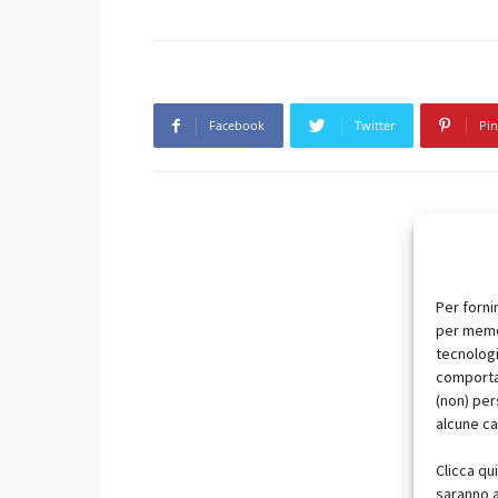
Facebook
Twitter
Pin
Per forni
per memor
tecnologi
comportam
(non) per
alcune ca
Clicca qu
saranno a