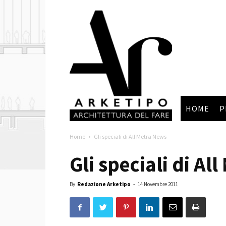
Arketipo
HOME
P
Home
Gli speciali di All Metra News
Gli speciali di Al
By
Redazione Arketipo
-
14 Novembre 2011