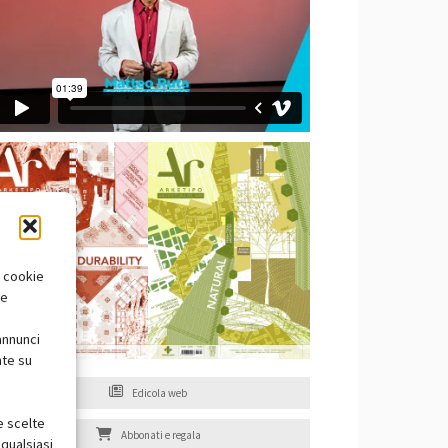
i cookie
te
annunci
nte su
Edicola web
e scelte
Abbonati e regala
qualsiasi