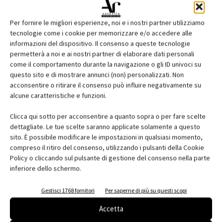
Per fornire le migliori esperienze, noi e i nostri partner utilizziamo
tecnologie come i cookie per memorizzare e/o accedere alle
informazioni del dispositivo. Il consenso a queste tecnologie
permetterà a noi e ai nostri partner di elaborare dati personali
come il comportamento durante la navigazione o gli ID univoci su
questo sito e di mostrare annunci (non) personalizzati. Non
acconsentire o ritirare il consenso può influire negativamente su
Edicola web
alcune caratteristiche e funzioni.
Abbonati e regala
Clicca qui sotto per acconsentire a quanto sopra o per fare scelte
dettagliate. Le tue scelte saranno applicate solamente a questo
Iscriviti alla newsletter
sito. È possibile modificare le impostazioni in qualsiasi momento,
compreso il ritiro del consenso, utilizzando i pulsanti della Cookie
Policy o cliccando sul pulsante di gestione del consenso nella parte
EVENTI
inferiore dello schermo.
Gestisci 1768 fornitori
Per saperne di più su questi scopi
Accetta