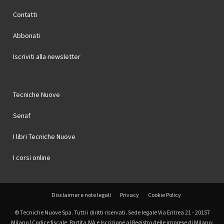
Contatti
Abbonati
Iscriviti alla newsletter
Tecniche Nuove
Senaf
I libri Tecniche Nuove
I corsi online
Disclaimer e note legali
Privacy
Cookie Policy
© Tecniche Nuove Spa. Tutti i diritti riservati. Sede legale Via Eritrea 21 - 20157
Milano | Codice fiscale, Partita IVA e Iscrizione al Registro delle imprese di Milano: