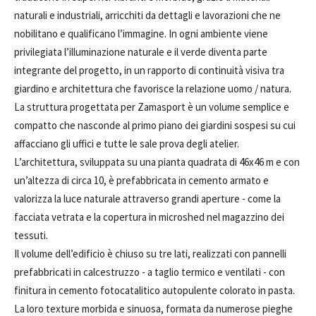
naturali e industriali, arricchiti da dettagli e lavorazioni che ne
nobilitano e qualificano l’immagine. In ogni ambiente viene
privilegiata l’illuminazione naturale e il verde diventa parte
integrante del progetto, in un rapporto di continuità visiva tra
giardino e architettura che favorisce la relazione uomo / natura.
La struttura progettata per Zamasport è un volume semplice e
compatto che nasconde al primo piano dei giardini sospesi su cui
affacciano gli uffici e tutte le sale prova degli atelier.
L’architettura, sviluppata su una pianta quadrata di 46x46 m e con
un’altezza di circa 10, è prefabbricata in cemento armato e
valorizza la luce naturale attraverso grandi aperture - come la
facciata vetrata e la copertura in microshed nel magazzino dei
tessuti.
Il volume dell’edificio è chiuso su tre lati, realizzati con pannelli
prefabbricati in calcestruzzo - a taglio termico e ventilati - con
finitura in cemento fotocatalitico autopulente colorato in pasta.
La loro texture morbida e sinuosa, formata da numerose pieghe