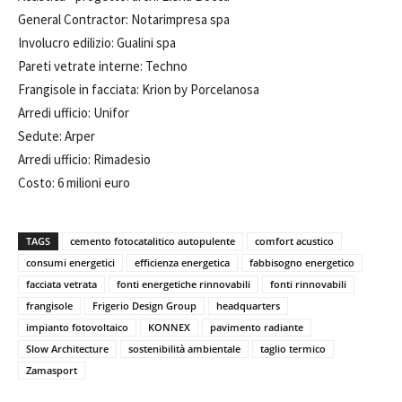
General Contractor: Notarimpresa spa
Involucro edilizio: Gualini spa
Pareti vetrate interne: Techno
Frangisole in facciata: Krion by Porcelanosa
Arredi ufficio: Unifor
Sedute: Arper
Arredi ufficio: Rimadesio
Costo: 6 milioni euro
TAGS
cemento fotocatalitico autopulente
comfort acustico
consumi energetici
efficienza energetica
fabbisogno energetico
facciata vetrata
fonti energetiche rinnovabili
fonti rinnovabili
frangisole
Frigerio Design Group
headquarters
impianto fotovoltaico
KONNEX
pavimento radiante
Slow Architecture
sostenibilità ambientale
taglio termico
Zamasport