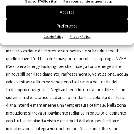
Gestisci 1768 fornitori
Per saperne di più su questi scopi
circostante. I vari componenti (finiture, impianti e arredi modulari)
sono montati a secco e selezionati dalla produzione seriale per
Accetta
garantire una facile manutenzione e un’elevata qualità certificata.
Preferenze
Per ridurre
i
consumi energetici e ottimizzare il comfort
sensoriale, Frigerio Design Group ha realizzato una progettazione
Cookie Policy
Privacy Policy
integrata del sistema “edificio-impianto”, puntando sulla
massimizzazione delle prestazioni passive e sulla riduzione di
quelle attive. L’edificio di Zamasport risponde alla tipologia NZEB
(Near Zero Energy Building) perché impiega fonti energetiche
rinnovabili per riscaldamento, raffrescamento, ventilazione, acqua
calda sanitaria e illuminazione per oltre la metà del totale del
fabbisogno energetico. Negli ambienti interni viene utilizzato un
sistema misto - statico e ad aria - per ridurre la velocità dei flussi
d’aria interni e mantenerne una temperatura ottimale. Nella zona
produzione si trova un pavimento radiante in battuto di cemento
con tutti gli impianti a vista e distribuiti dall’alto, per facilitare
manutenzioni e integrazioni nel tempo. Nella zona uffici sono