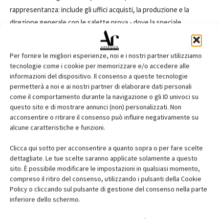
rappresentanza: include gli uffici acquisti, la produzione e la
direzione generale con le salette prova - dove la speciale
illuminazione tunable white permette di regolare cromia, calore e
intensità delle luci per valorizzare la percezione degli abiti -, le
Per fornire le migliori esperienze, noi e i nostri partner utilizziamo
sale riunioni e le aree relax.
tecnologie come i cookie per memorizzare e/o accedere alle
Sicurezza dell’ambiente di lavoro, utilizzo dell’illuminazione
informazioni del dispositivo. Il consenso a queste tecnologie
naturale in tutti gli ambienti, gerarchia dei percorsi per rispettare
permetterà a noi e ai nostri partner di elaborare dati personali
come il comportamento durante la navigazione o gli ID univoci su
le diverse esigenze lavorative: questi i tre obiettivi chiave su cui si
questo sito e di mostrare annunci (non) personalizzati. Non
è basata la progettazione e l’organizzazione degli spazi degli
acconsentire o ritirare il consenso può influire negativamente su
Headquarters di Zamasport. Gli interni sono caratterizzati da
alcune caratteristiche e funzioni.
finiture semplici, industriali e performanti, per garantire comfort,
Clicca qui sotto per acconsentire a quanto sopra o per fare scelte
flessibilità e una ridotta manutenzione nel tempo. La luce
dettagliate. Le tue scelte saranno applicate solamente a questo
naturale, insieme ad acustica e microclima, svolge un ruolo di
sito. È possibile modificare le impostazioni in qualsiasi momento,
primaria importanza, delineando ambienti di lavoro ariosi e
compreso il ritiro del consenso, utilizzando i pulsanti della Cookie
luminosi, per assicurare ai lavoratori il massimo comfort. Gli uffici e
Policy o cliccando sul pulsante di gestione del consenso nella parte
inferiore dello schermo.
gli atelier, grazie alle grandi vetrate in facciata, si aprono verso
l’esterno creando uno stretto legame con il paesaggio