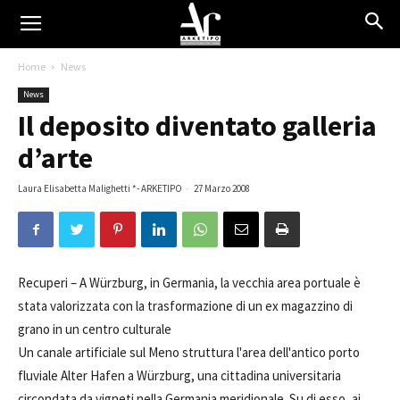
Home
News
News
Il deposito diventato galleria
d’arte
Laura Elisabetta Malighetti *- ARKETIPO
-
27 Marzo 2008
Recuperi –
A Würzburg, in Germania, la vecchia area portuale è
stata valorizzata con la trasformazione di un ex magazzino di
grano in un centro culturale
Un canale artificiale sul Meno struttura l'area dell'antico porto
fluviale Alter Hafen a Würzburg, una cittadina universitaria
circondata da vigneti nella Germania meridionale. Su di esso, ai