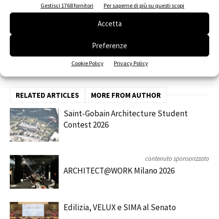
Gestisci 1768 fornitori
Per saperne di più su questi scopi
Accetta
Preferenze
Facebook
Twitter
Pinterest
Cookie Policy
Privacy Policy
RELATED ARTICLES
MORE FROM AUTHOR
Saint-Gobain Architecture Student
Contest 2026
contenuto sponsorizzato
ARCHITECT@WORK Milano 2026
Edilizia, VELUX e SIMA al Senato