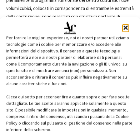
pienamente al programma funzionale del centro culturale. I due
volumi cubici, collocati in corrispondenza di entrambe le estremità
della costruzione, sono realizzati con struttura portante di
acciaio e caratterizzati da una facciata strutturale in montanti e
traversi di allumino, protetta da una pelle di lamelle orizzontali di
Per fornire le migliori esperienze, noi e i nostri partner utilizziamo
pietra. La pietra armonizza le addizioni all'edificio storico, del
tecnologie come i cookie per memorizzare e/o accedere alle
quale è ripreso anche il gioco bicolore che segna il basamento,
informazioni del dispositivo. Il consenso a queste tecnologie
pur utilizzando un linguaggio pienamente contemporaneo,
permetterà a noi e ai nostri partner di elaborare dati personali
come il comportamento durante la navigazione o gli ID univoci su
sintetizzato nella scelta della conformazione a lamelle del
questo sito e di mostrare annunci (non) personalizzati. Non
rivestimento. Due simmetrici volumi cubici rivestiti di lastre di
acconsentire o ritirare il consenso può influire negativamente su
vetro verde serigrafato, contenenti una caffetteria, una
alcune caratteristiche e funzioni.
biblioteca e spazi per piccoli workshop con vista sul fiume
Clicca qui sotto per acconsentire a quanto sopra o per fare scelte
realizzati in corrispondenza della facciata occidentale, marcano
dettagliate. Le tue scelte saranno applicate solamente a questo
l'assialità della costruzione e sottolineano l'ingresso secondario
sito. È possibile modificare le impostazioni in qualsiasi momento,
rompendo puntualmente l'atonalità del rivestimento di pietra.
compreso il ritiro del consenso, utilizzando i pulsanti della Cookie
Policy o cliccando sul pulsante di gestione del consenso nella parte
inferiore dello schermo.
*Foto di Peter Manev e Andre Mühling