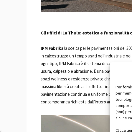
Gli uffici di La Thule: estetica e funzionalità
IPM Fabrika
la scelta per le pavimentazioni dei 300
in calcestruzzo un tempo usati nell’industria e nei
ogni tipo, IPM Fabrika è il sistema decorativo in 
usura, calpestio e abrasione. È una pavimentazione i
spazi wellness e residenze private che desiderano
massima libertà creativa. L’effetto finale negli uff
Per forni
per memor
pavimentazione continua e uniforme che dà dinami
tecnologi
contemporanea richiesta dall’intero ambiente.
comportam
(non) per
alcune ca
Clicca qu