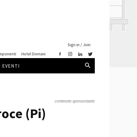
Sign in / Join
mponenti
Hotel Domani
EVENTI
contenuto sponsorizzato
oce (Pi)