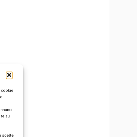
i cookie
te
annunci
nte su
e scelte