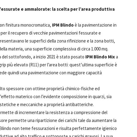
fessurate e ammalorate: la scelta per l’area produttiva
con finitura monocromatica,
IPM Blindo
è la pavimentazione in
a per il recupero di vecchie pavimentazioni fessurate e
resentavano le superfici della zona rifinizione e la zona botti,
ella materia, una superficie complessiva di circa 1.000 mq.
 del sottofondo, a inizio 2021 è stato posato
IPM Blindo Mix
a
grip più elevato (R11) per l’area botti: quest’ultima superficie è
hiede quindi una pavimentazione con maggiore capacità
alto spessore con ottime proprietà chimico-fisiche ed
all’effetto materico con l’evidente composizione in quarzi, sia
estetiche e meccaniche a proprietà antibatteriche.
ermette di incrementare la resistenza a compressione del
sore permette una ripartizione dei carichi tale da aumentare la
M Blindo non teme fessurazioni e risulta perfettamente igienico
oduttive ad alto traffico e sottoposte a carichi gravosi. La sua