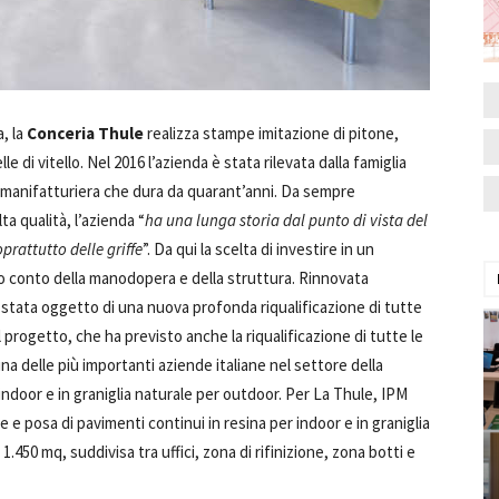
a, la
Conceria Thule
realizza stampe imitazione di pitone,
lle di vitello. Nel 2016 l’azienda è stata rilevata dalla famiglia
ne manifatturiera che dura da quarant’anni. Da sempre
ta qualità, l’azienda “
ha una lunga storia dal punto di vista del
rattutto delle griffe
”. Da qui la scelta di investire in un
to conto della manodopera e della struttura. Rinnovata
 stata oggetto di una nuova profonda riqualificazione di tutte
l progetto, che ha previsto anche la riqualificazione di tutte le
na delle più importanti aziende italiane nel settore della
indoor e in graniglia naturale per outdoor. Per La Thule, IPM
 e posa di pavimenti continui in resina per indoor e in graniglia
.450 mq, suddivisa tra uffici, zona di rifinizione, zona botti e