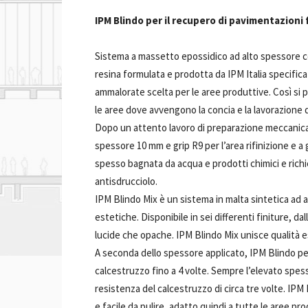
IPM Blindo per il recupero di pavimentazioni 
Sistema a massetto epossidico ad alto spessore 
resina formulata e prodotta da IPM Italia specific
ammalorate scelta per le aree produttive. Così si p
le aree dove avvengono la concia e la lavorazione d
Dopo un attento lavoro di preparazione meccanica
spessore 10 mm e grip R9 per l’area rifinizione e a 
spesso bagnata da acqua e prodotti chimici e ric
antisdrucciolo.
IPM Blindo Mix è un sistema in malta sintetica ad 
estetiche. Disponibile in sei differenti finiture, d
lucide che opache. IPM Blindo Mix unisce qualità 
A seconda dello spessore applicato, IPM Blindo p
calcestruzzo fino a 4 volte. Sempre l’elevato spes
resistenza del calcestruzzo di circa tre volte. IP
e facile da pulire, adatto quindi a tutte le aree pr