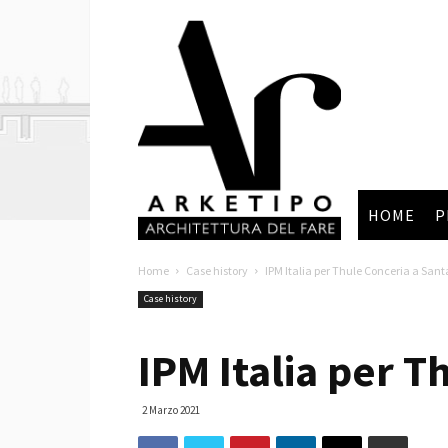
Arketipo
HOME
P
Home
Case history
IPM Italia per Thule Conceria a Santa
Case history
IPM Italia per T
2 Marzo 2021