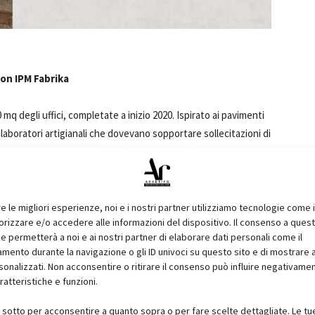
 con IPM Fabrika
 mq degli uffici, completate a inizio 2020. Ispirato ai pavimenti
 laboratori artigianali che dovevano sopportare sollecitazioni di
resina a effetto microcemento che resiste perfettamente a
deale per loft, uffici e spazi commerciali, sale espositive,
 una pavimentazione tecnica industriale di carattere e dalla
ici di La Thule è caldo, accogliente e moderno: una
re le migliori esperienze, noi e i nostri partner utilizziamo tecnologie come 
izzare e/o accedere alle informazioni del dispositivo. Il consenso a ques
smo e risponde all’esigenza di estetica decisamente
e permetterà a noi e ai nostri partner di elaborare dati personali come il
ento durante la navigazione o gli ID univoci su questo sito e di mostrare 
sonalizzati. Non acconsentire o ritirare il consenso può influire negativame
ratteristiche e funzioni.
i sotto per acconsentire a quanto sopra o per fare scelte dettagliate. Le tu