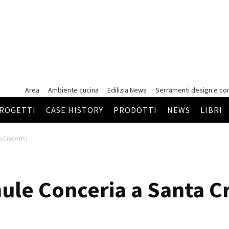
Area
Ambiente cucina
Edilizia News
Serramenti
design e co
ROGETTI
CASE HISTORY
PRODOTTI
NEWS
LIBRI
 Croce (Pi)
hule Conceria a Santa Cr