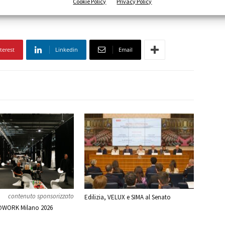
Cookie Policy
Privacy Policy
terest
Linkedin
Email
contenuto sponsorizzato
Edilizia, VELUX e SIMA al Senato
WORK Milano 2026