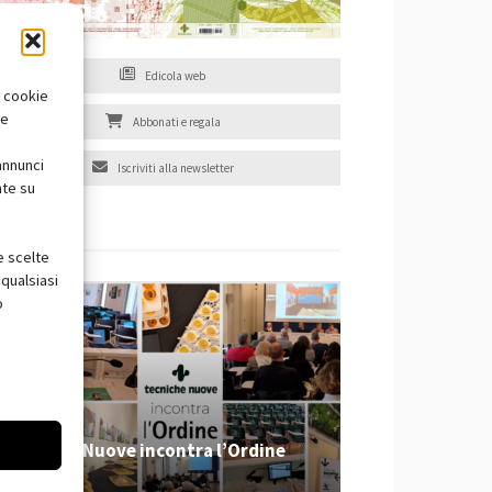
Edicola web
i cookie
te
Abbonati e regala
annunci
Iscriviti alla newsletter
nte su
EVENTI
e scelte
qualsiasi
o
Tecniche Nuove incontra l’Ordine
2026