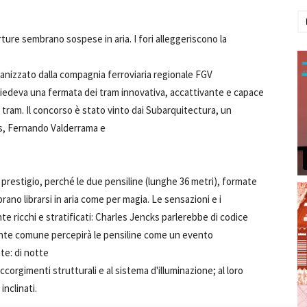
rture sembrano sospese in aria. I fori alleggeriscono la
rganizzato dalla compagnia ferroviaria regionale FGV
ichiedeva una fermata dei tram innovativa, accattivante e capace
 tram. Il concorso è stato vinto dai Subarquitectura, un
s, Fernando Valderrama e
 prestigio, perché le due pensiline (lunghe 36 metri), formate
brano librarsi in aria come per magia. Le sensazioni e i
e ricchi e stratificati: Charles Jencks parlerebbe di codice
ente comune percepirà le pensiline come un evento
te: di notte
corgimenti strutturali e al sistema d'illuminazione; al loro
inclinati.