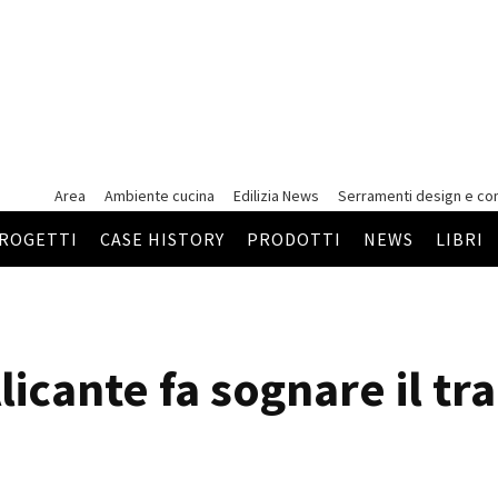
Area
Ambiente cucina
Edilizia News
Serramenti
design e co
ROGETTI
CASE HISTORY
PRODOTTI
NEWS
LIBRI
Alicante fa sognare il tr