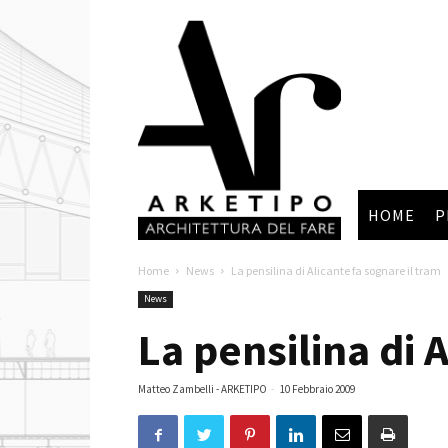
Arketipo
HOME
P
Home
News
La pensilina di Alicante fa sognare il tram
News
La pensilina di 
Matteo Zambelli - ARKETIPO
-
10 Febbraio 2009