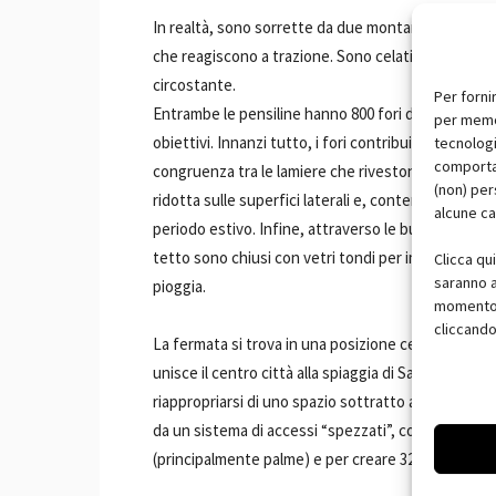
In realtà, sono sorrette da due montanti, sottopost
che reagiscono a trazione. Sono celati dietro le su
circostante.
Per forni
Entrambe le pensiline hanno 800 fori di cinque dime
per memor
obiettivi. Innanzi tutto, i fori contribuiscono a dim
tecnologi
comportam
congruenza tra le lamiere che rivestono le travi ret
(non) per
ridotta sulle superfici laterali e, contemporaneam
alcune ca
periodo estivo. Infine, attraverso le bucature, filt
tetto sono chiusi con vetri tondi per impedire all'
Clicca qu
saranno a
pioggia.
momento, 
cliccando
La fermata si trova in una posizione centrale della 
unisce il centro città alla spiaggia di San Juan. 
riappropriarsi di uno spazio sottratto alla città, 
da un sistema di accessi “spezzati”, concepito per 
(principalmente palme) e per creare 32 diversi modi