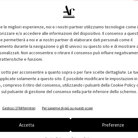
i a sforzi di compressione, e da due tiranti, avvolti da molle,
perfici a specchio, che riflettono gli elementi e la vegetazione
re le migliori esperienze, noi e i nostri partner utilizziamo tecnologie come 
nsioni. La decisione di bucare la scatola risponde a diversi
izzare e/o accedere alle informazioni del dispositivo. Il consenso a ques
inuire il peso della struttura e a creare una condizione di
e permetterà a noi e ai nostri partner di elaborare dati personali come il
ento durante la navigazione o gli ID univoci su questo sito e di mostrare 
icolari. Il vento, passando attraverso i fori, esercita una spinta
sonalizzati. Non acconsentire o ritirare il consenso può influire negativame
ente, porta una leggera brezza, confortevole durante il
ratteristiche e funzioni.
ra una luce che stempera l'ombra sotto le pensiline. I fori nel
acqua di bagnare le persone in attesa del tram nelle giornate di
i sotto per acconsentire a quanto sopra o per fare scelte dettagliate. Le tu
pplicate solamente a questo sito. È possibile modificare le impostazioni in 
compreso il ritiro del consenso, utilizzando i pulsanti della Cookie Policy 
 sul pulsante di gestione del consenso nella parte inferiore dello schermo.
nuova linea, che occupa i vecchi binari del treno locale e
La costruzione della fermata ha rappresentato un modo per
Gestisci 1768 fornitori
Per saperne di più su questi scopi
trasformando la rotonda in un luogo pubblico: un giardino solcato
evitare che i percorsi intercettassero gli alberi preesistenti
Accetta
Preferenze
 di raggiungere le pensiline.