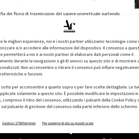
ia dei flussi di trasmissione del sapere progettuale partendo
diversissimi atteggiamenti riguardo al tema, hanno svolto, nelle
to o con la loro attività di progettisti, un ruolo di riferimento
re le migliori esperienze, noi e i nostri partner utilizziamo tecnologie come 
o essere parziale e imperfetta; l'avvio di una ricerca più che la
izzare e/o accedere alle informazioni del dispositivo. Il consenso a ques
e permetterà a noi e ai nostri partner di elaborare dati personali come il
ento durante la navigazione o gli ID univoci su questo sito e di mostrare 
uindicina di architetti che per lungo tempo hanno affiancato
sonalizzati. Non acconsentire o ritirare il consenso può influire negativame
namento, nella scuola e negli studi, è stato chiesto di indicare
ratteristiche e funzioni.
piendo un atto di riconoscimento, da ognuno motivato secondo
i architetti così indicati, è stato poi chiesto di presentare, con
i sotto per acconsentire a quanto sopra o per fare scelte dettagliate. Le tu
pplicate solamente a questo sito. È possibile modificare le impostazioni in 
etti della propria ricerca che saranno mostrati secondo una
compreso il ritiro del consenso, utilizzando i pulsanti della Cookie Policy 
zione", "insegnamento", "apprendistato", "professione".
 sul pulsante di gestione del consenso nella parte inferiore dello schermo.
erca", curata da Elena Mucci, Stefania Rossl e Annalisa Trentin
 indagando lo scarto tra la cultura architettonica alta che si
Gestisci 1768 fornitori
Per saperne di più su questi scopi
iste, da un lato e, dall'altro, i processi reali di produzione della
 l'economia, la produzione, le istituzioni - mossi da differenti