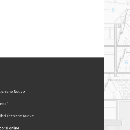
ecniche Nuove
enaf
 libri Tecniche Nuove
 corsi online