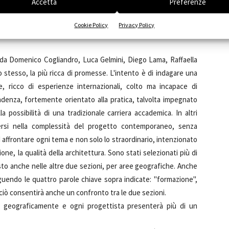
Accetta
Preferenze
è stato chiesto di presentare un progetto mostrando le
Cookie Policy
Privacy Policy
 nel corso della sua progressiva definizione e durante la
ta da Domenico Cogliandro, Luca Gelmini, Diego Lama, Raffaella
 stesso, la più ricca di promesse. L'intento è di indagare una
, ricco di esperienze internazionali, colto ma incapace di
endenza, fortemente orientato alla pratica, talvolta impegnato
 possibilità di una tradizionale carriera accademica. In altri
rsi nella complessità del progetto contemporaneo, senza
 affrontare ogni tema e non solo lo straordinario, intenzionato
one, la qualità della architettura. Sono stati selezionati più di
sto anche nelle altre due sezioni, per aree geografiche. Anche
eguendo le quattro parole chiave sopra indicate: "formazione",
iò consentirà anche un confronto tra le due sezioni.
e geograficamente e ogni progettista presenterà più di un