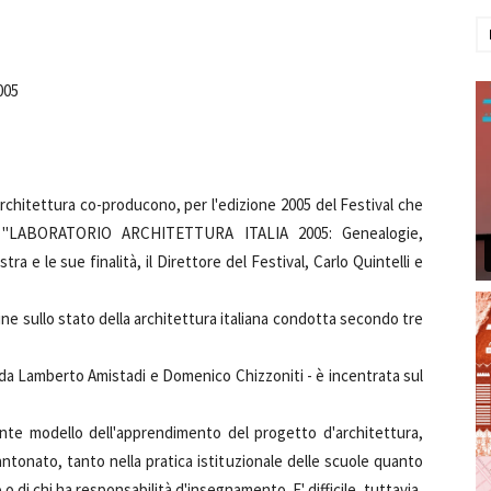
005
d'Architettura co-producono, per l'edizione 2005 del Festival che
lo "LABORATORIO ARCHITETTURA ITALIA 2005: Genealogie,
stra e le sue finalità, il Direttore del Festival, Carlo Quintelli e
e sullo stato della architettura italiana condotta secondo tre
a da Lamberto Amistadi e Domenico Chizzoniti - è incentrata sul
nte modello dell'apprendimento del progetto d'architettura,
ntonato, tanto nella pratica istituzionale delle scuole quanto
 di chi ha responsabilità d'insegnamento. E' difficile, tuttavia,