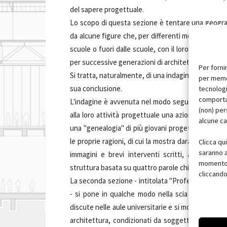
del sapere progettuale.
Lo scopo di questa sezione è tentare una geograf
da alcune figure che, per differenti motivi e con 
scuole o fuori dalle scuole, con il loro insegnamen
per successive generazioni di architetti.
Per forni
Si tratta, naturalmente, di una indagine che può sol
per memor
sua conclusione.
tecnologi
comportam
L'indagine è avvenuta nel modo seguente. A una d
(non) per
alla loro attività progettuale una azione di inseg
alcune ca
una "genealogia" di più giovani progettisti, com
le proprie ragioni, di cui la mostra darà conto. Agl
Clicca qu
saranno a
immagini e brevi interventi scritti, alcuni asp
momento, 
struttura basata su quattro parole chiave: "forma
cliccando
La seconda sezione - intitolata "Professione e ric
- si pone in qualche modo nella scia della prima,
discute nelle aule universitarie e si mostra sulle riv
architettura, condizionati da soggetti molteplici -