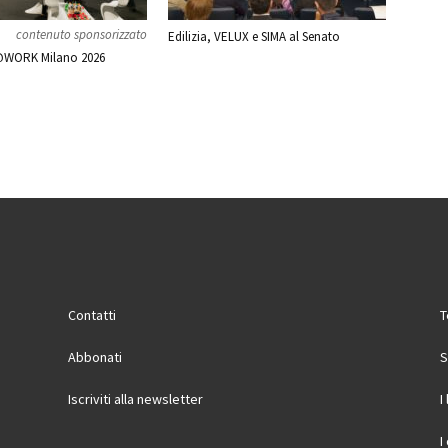
contenuto sponsorizzato
Edilizia, VELUX e SIMA al Senato
WORK Milano 2026
Contatti
T
Abbonati
S
Iscriviti alla newsletter
I
I