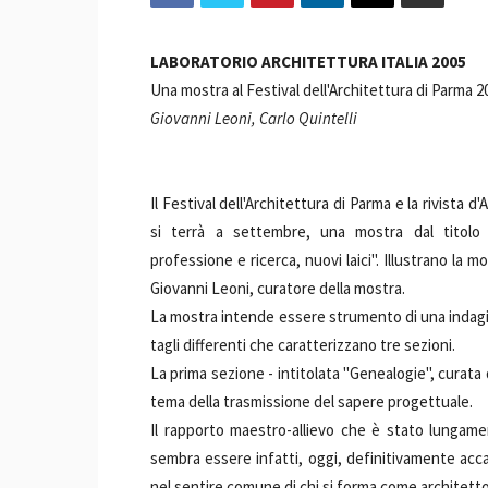
LABORATORIO ARCHITETTURA ITALIA 2005
Una mostra al Festival dell'Architettura di Parma 2
Giovanni Leoni, Carlo Quintelli
Il Festival dell'Architettura di Parma e la rivista 
si terrà a settembre, una mostra dal tito
professione e ricerca, nuovi laici". Illustrano la mo
Giovanni Leoni, curatore della mostra.
La mostra intende essere strumento di una indagin
tagli differenti che caratterizzano tre sezioni.
La prima sezione - intitolata "Genealogie", curat
tema della trasmissione del sapere progettuale.
Il rapporto maestro-allievo che è stato lungame
sembra essere infatti, oggi, definitivamente acca
nel sentire comune di chi si forma come architetto o