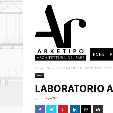
Arketipo
HOME
P
Home
News
LABORATORIO ARCHITETTURA ITALIA 200
News
LABORATORIO A
By
-
6 Giugno 2005