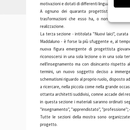
motivazioni e dotati di differenti linguaggi.
A ognuno dei quaranta progettista invitati 
trasformazioni che esso ha, o non ha, subito
realizzazione.
La terza sezione - intitolata "Nuovi laici", cura
Maddaluno - è forse la più sfuggente e, al tempo
nuova figura emergente di progettista giovane
riconoscersi in una sola lezione o in una sola t
nell'insegnamento ma con disincanto rispetto alla
termini, un nuovo soggetto deciso a immerge
schematismi riguardo al proprio ruolo, disposto ad
a ricercare, nella piccola come nella grande occasi
ottanta architetti suddivisi, comne accade del re
in questa sezione i materiali saranno ordinati s
"insegnamento", "apprendistato", "professione"; c
Tutte le sezioni della mostra sono organizzat
progetto.