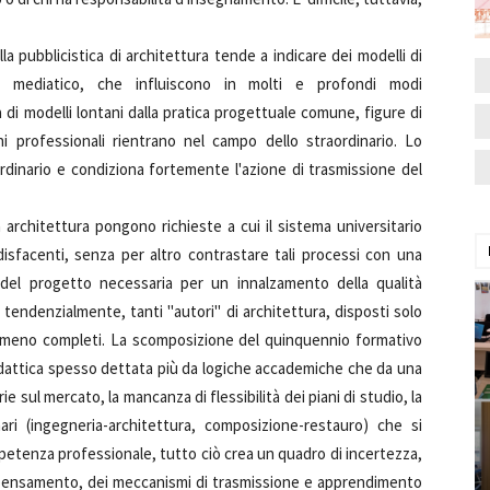
lla pubblicistica di architettura tende a indicare dei modelli di
 mediatico, che influiscono in molti e profondi modi
 di modelli lontani dalla pratica progettuale comune, figure di
ni professionali rientrano nel campo dello straordinario. Lo
ordinario e condiziona fortemente l'azione di trasmissione del
la architettura pongono richieste a cui il sistema universitario
ddisfacenti, senza per altro contrastare tali processi con una
 del progetto necessaria per un innalzamento della qualità
tendenzialmente, tanti "autori" di architettura, disposti solo
i meno completi. La scomposizione del quinquennio formativo
 didattica spesso dettata più da logiche accademiche che da una
ul mercato, la mancanza di flessibilità dei piani di studio, la
nari (ingegneria-architettura, composizione-restauro) che si
ompetenza professionale, tutto ciò crea un quadro di incertezza,
ripensamento, dei meccanismi di trasmissione e apprendimento