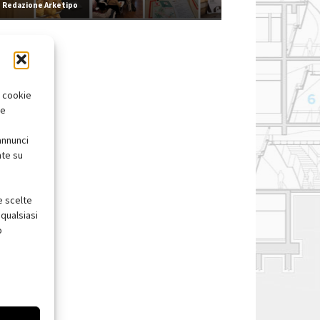
Redazione Arketipo
i cookie
te
annunci
nte su
e scelte
qualsiasi
o