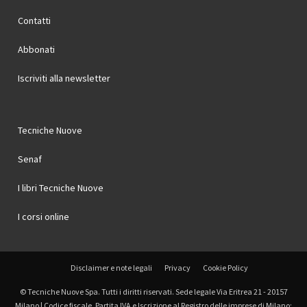
Contatti
Abbonati
Iscriviti alla newsletter
Tecniche Nuove
Senaf
I libri Tecniche Nuove
I corsi online
Disclaimer e note legali
Privacy
Cookie Policy
© Tecniche Nuove Spa. Tutti i diritti riservati. Sede legale Via Eritrea 21 - 20157
Milano | Codice fiscale, Partita IVA e Iscrizione al Registro delle imprese di Milano: