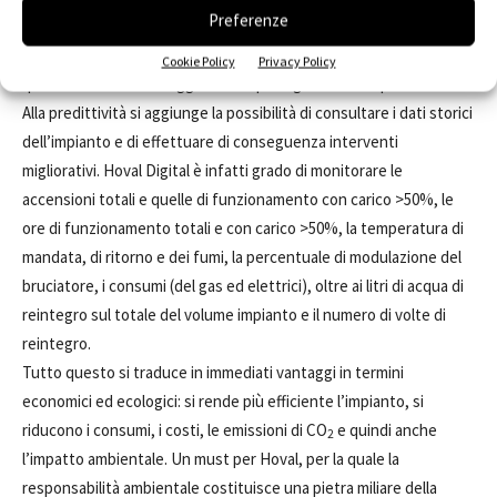
Preferenze
erogato in modalità
Saving as a Service
, consente la
manutenzione remota predittiva degli impianti e rappresenta
Cookie Policy
Privacy Policy
quindi un vero valore aggiunto sia per il gestore che per il cliente.
Alla predittività si aggiunge la possibilità di consultare i dati storici
dell’impianto e di effettuare di conseguenza interventi
migliorativi. Hoval Digital è infatti grado di monitorare le
accensioni totali e quelle di funzionamento con carico >50%, le
ore di funzionamento totali e con carico >50%, la temperatura di
mandata, di ritorno e dei fumi, la percentuale di modulazione del
bruciatore, i consumi (del gas ed elettrici), oltre ai litri di acqua di
reintegro sul totale del volume impianto e il numero di volte di
reintegro.
Tutto questo si traduce in immediati vantaggi in termini
economici ed ecologici: si rende più efficiente l’impianto, si
riducono i consumi, i costi, le emissioni di CO
e quindi anche
2
l’impatto ambientale. Un must per Hoval, per la quale la
responsabilità ambientale costituisce una pietra miliare della