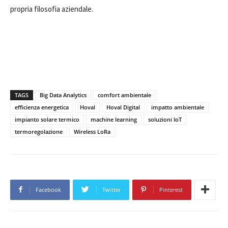
propria filosofia aziendale.
TAGS
Big Data Analytics
comfort ambientale
efficienza energetica
Hoval
Hoval Digital
impatto ambientale
impianto solare termico
machine learning
soluzioni IoT
termoregolazione
Wireless LoRa
Facebook
Twitter
Pinterest