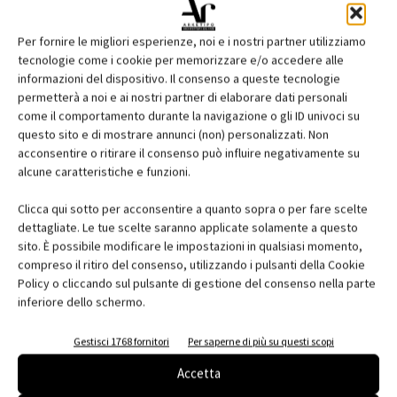
parametri utili per una corretta conservazione delle opere d'arte.
Ma anche negli edifici pubblici, per assicurare il comfort
Per fornire le migliori esperienze, noi e i nostri partner utilizziamo
ottimizzando il consumo di energia termica ed elettrica, negli
tecnologie come i cookie per memorizzare e/o accedere alle
alberghi per aumentare il comfort dei clienti, e infine
informazioni del dispositivo. Il consenso a queste tecnologie
permetterà a noi e ai nostri partner di elaborare dati personali
nell’industria per razionalizzare la produzione e i costi di gestione.
come il comportamento durante la navigazione o gli ID univoci su
questo sito e di mostrare annunci (non) personalizzati. Non
acconsentire o ritirare il consenso può influire negativamente su
alcune caratteristiche e funzioni.
Clicca qui sotto per acconsentire a quanto sopra o per fare scelte
dettagliate. Le tue scelte saranno applicate solamente a questo
sito. È possibile modificare le impostazioni in qualsiasi momento,
compreso il ritiro del consenso, utilizzando i pulsanti della Cookie
Policy o cliccando sul pulsante di gestione del consenso nella parte
inferiore dello schermo.
Gestisci 1768 fornitori
Per saperne di più su questi scopi
Accetta
Il sistema di regolazione Hoval Digital, attraverso il servizio