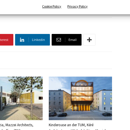
se Housing
social housing
Svizzera
switzerland
Cookie Policy
Privacy Policy
terest
Linkedin
Email
ia, Mazzei Architects,
Kinderoase an der TUM, Kéré