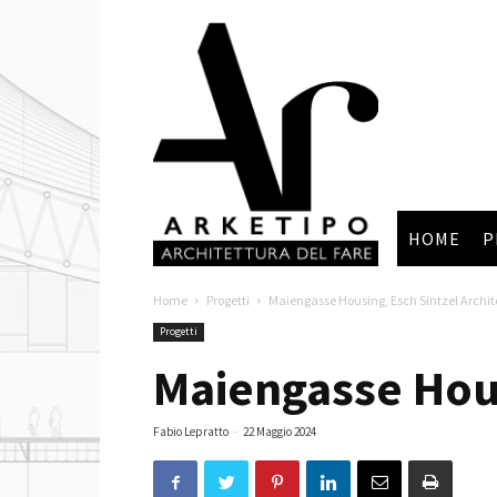
Arketipo
HOME
P
Home
Progetti
Maiengasse Housing, Esch Sintzel Archit
Progetti
Maiengasse Hous
Fabio Lepratto
-
22 Maggio 2024