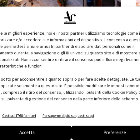
re le migliori esperienze, noi e i nostri partner utilizziamo tecnologie come 
izzare e/o accedere alle informazioni del dispositivo. Il consenso a ques
e permetterà a noi e ai nostri partner di elaborare dati personali come il
onati a Arketipo
ento durante la navigazione o gli ID univoci su questo sito e di mostrare 
sonalizzati. Non acconsentire o ritirare il consenso può influire negativame
ratteristiche e funzioni.
on la stessa e-mail utilizzata per la sottoscrizione del
colo e a tutti i contenuti a te riservati.
i sotto per acconsentire a quanto sopra o per fare scelte dettagliate. Le tu
pplicate solamente a questo sito. È possibile modificare le impostazioni in 
va ora il tuo abbonamento
per non perderti nulla.
compreso il ritiro del consenso, utilizzando i pulsanti della Cookie Policy 
 sul pulsante di gestione del consenso nella parte inferiore dello schermo.
i e tanti altri vantaggi ti aspettano.
Scoprili tutti
Gestisci 1768 fornitori
Per saperne di più su questi scopi
Accetta
Preferenze