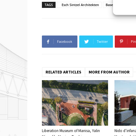
TAGS
Esch Sintzel Architekten
Basel
Maiengas
Facebook
Twitter
Pin
RELATED ARTICLES
MORE FROM AUTHOR
Liberation Museum of Manisa, Yalin
Nido d’infanz