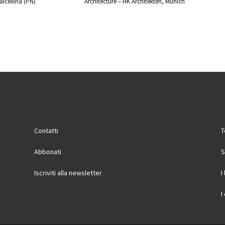
lcellina (PN)
Architecture – HK Architekten, Munich
Contatti
T
Abbonati
S
Iscriviti alla newsletter
I
I