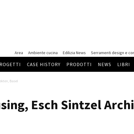
Area
Ambiente cucina
Edilizia News
Serramenti
design e co
ROGETTI
CASE HISTORY
PRODOTTI
NEWS
LIBRI
ekten, Basel
ing, Esch Sintzel Archi