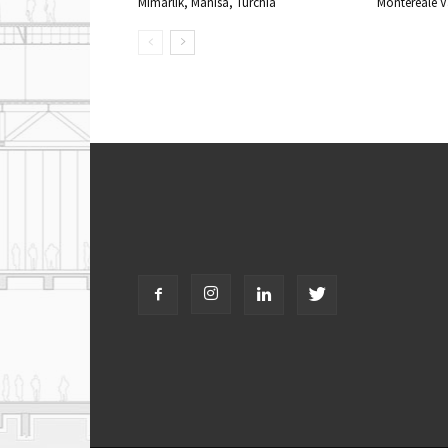
Mimarlik, Manisa, Turchia
Montereale Va