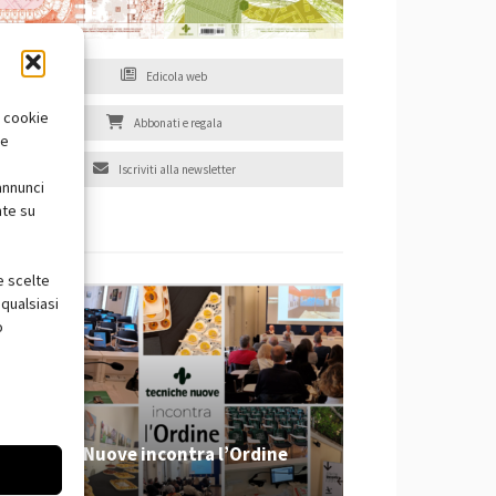
Edicola web
i cookie
Abbonati e regala
te
Iscriviti alla newsletter
annunci
nte su
EVENTI
e scelte
qualsiasi
o
Tecniche Nuove incontra l’Ordine
2026