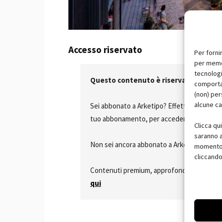
Accesso riservato
Per forni
per memor
tecnologi
Questo contenuto è riservato agli abb
comportam
(non) per
alcune ca
Sei abbonato a Arketipo? Effettua il
login
c
tuo abbonamento, per accedere a questo arti
Clicca qu
saranno a
Non sei ancora abbonato a Arketipo?
Atti
momento, 
cliccando
Contenuti premium, approfondimenti special
qui