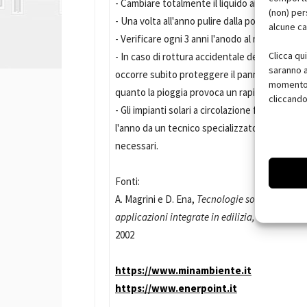
- Cambiare totalmente il liquido antigelo alme
(non) per
- Una volta all'anno pulire dalla polvere le super
alcune ca
- Verificare ogni 3 anni l'anodo al magnesio de
Clicca qu
- In caso di rottura accidentale del vetro del p
saranno a
occorre subito proteggere il pannello dalla pi
momento, 
quanto la pioggia provoca un rapido e grave
cliccando
- Gli impianti solari a circolazione forzata de
l'anno da un tecnico specializzato,per esegui
necessari.
Fonti:
A. Magrini e D. Ena,
Tecnologie solari attive e 
applicazioni integrate in edilizia,
EPC Libri, 
2002
https://www.minambiente.it
https://www.enerpoint.it