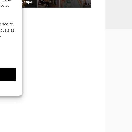
Redazione Arketipo
nte su
e scelte
qualsiasi
o