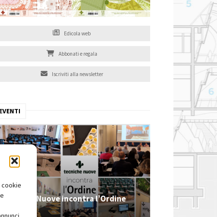
Edicola web
Abbonati e regala
Iscriviti alla newsletter
EVENTI
i cookie
te
Tecniche Nuove incontra l’Ordine
2026
annunci