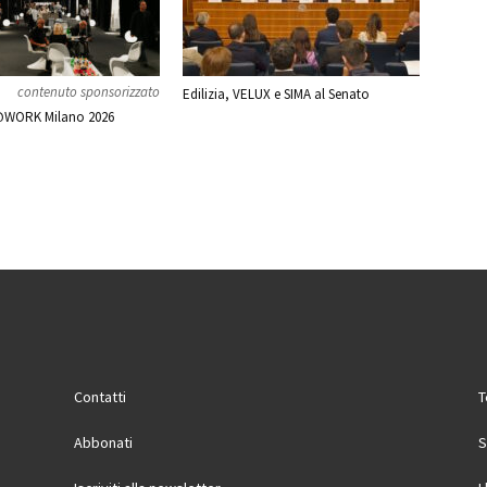
contenuto sponsorizzato
Edilizia, VELUX e SIMA al Senato
WORK Milano 2026
Contatti
T
Abbonati
S