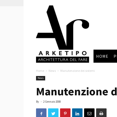
Arketipo
HOME
P
Home
News
Manutenzione dei sistemi
News
Manutenzione de
By
-
2 Gennaio 2008