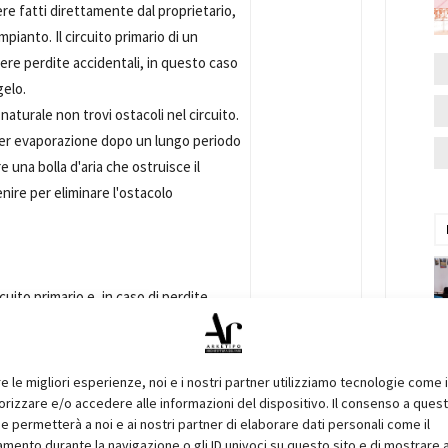
re fatti direttamente dal proprietario,
pianto. Il circuito primario di un
vere perdite accidentali, in questo caso
gelo.
naturale non trovi ostacoli nel circuito.
 per evaporazione dopo un lungo periodo
e una bolla d'aria che ostruisce il
nire per eliminare l'ostacolo
ircuito primario e, in caso di perdite
elo diluita in acqua.
rtuno coprire i pannelli per proteggerli
re le migliori esperienze, noi e i nostri partner utilizziamo tecnologie come 
di di non utilizzo e controllarne il
izzare e/o accedere alle informazioni del dispositivo. Il consenso a ques
e permetterà a noi e ai nostri partner di elaborare dati personali come il
ento durante la navigazione o gli ID univoci su questo sito e di mostrare 