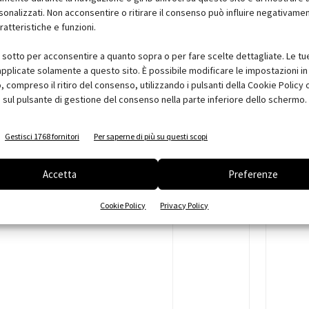
no ogni 5 anni.
sonalizzati. Non acconsentire o ritirare il consenso può influire negativame
fici dei collettori solari.
ratteristiche e funzioni.
l serbatoio.
i sotto per acconsentire a quanto sopra o per fare scelte dettagliate. Le tu
annello, in attesa di sostituirlo,
pplicate solamente a questo sito. È possibile modificare le impostazioni in 
oggia con un telo trasparente, in
compreso il ritiro del consenso, utilizzando i pulsanti della Cookie Policy 
 danneggiamento del pannello.
 sul pulsante di gestione del consenso nella parte inferiore dello schermo.
vono essere controllati almeno una volta
re gli interventi di manutenzione
Gestisci 1768 fornitori
Per saperne di più su questi scopi
Accetta
Preferenze
passive. Pannelli fotovoltaici e
Cookie Policy
Privacy Policy
Quaderni per la progettazione, Roma