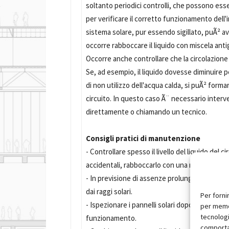
soltanto periodici controlli, che possono esse
per verificare il corretto funzionamento dell'im
sistema solare, pur essendo sigillato, puÃ² a
occorre rabboccare il liquido con miscela anti
Occorre anche controllare che la circolazione 
Se, ad esempio, il liquido dovesse diminuire
di non utilizzo dell'acqua calda, si puÃ² formar
circuito. In questo caso Ã¨ necessario interve
direttamente o chiamando un tecnico.
Consigli pratici di manutenzione
- Controllare spesso il livello del liquido del c
accidentali, rabboccarlo con una miscela antig
- In previsione di assenze prolungate Ã¨ oppo
dai raggi solari.
Per forni
- Ispezionare i pannelli solari dopo lunghi perio
per memor
tecnologi
funzionamento.
comportam