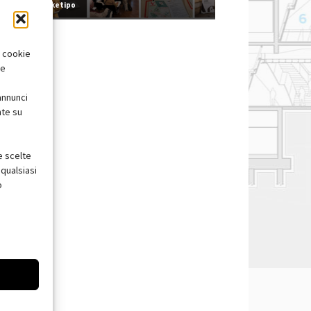
Redazione Arketipo
i cookie
te
annunci
nte su
e scelte
qualsiasi
o