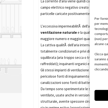
La corrente d'aria viene quindi convogliata at
campo elettrico negativo creato da piastre sul
particelle caricate positivamente.
Per forni
per memor
L'eccessiva impermeabilitÃ dell'aria degli edif
tecnologi
ventilazione naturale
e la qualitÃ dell'ar
comportam
maggiore numero e maggiori quantitÃ di inqui
(non) per
alcune ca
La cattiva qualitÃ dell'aria interna crea non p
totalmente condizionati e privi di ventilazion
Clicca qu
squilibrata (aria troppo secca o troppo umida,
saranno a
raffreddati); inquinanti organici e chimici.
momento, 
cliccando
Gli stessi impianti di ventilazione si trasforma
pericolose fonti di inquinamento quando i sistem
canalizzazioni sono fonti di batteri e sporcizia
Da tempo sono sperimentate le soluzioni di ti
ventilate, usate anche in versione doppia pell
strutturale, avente spessore circa un metro, d
sia in regime estivo (asportazione del calore) 