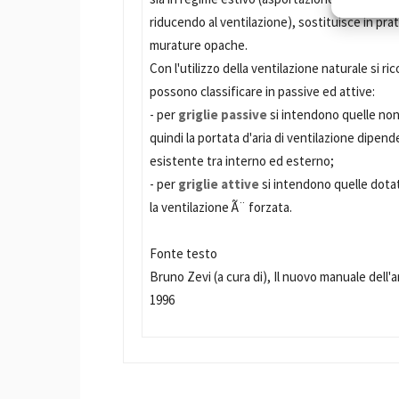
riducendo al ventilazione), sostituisce in prat
murature opache.
Con l'utilizzo della ventilazione naturale si ric
possono classificare in passive ed attive:
- per
griglie passive
si intendono quelle non 
quindi la portata d'aria di ventilazione dipend
esistente tra interno ed esterno;
- per
griglie attive
si intendono quelle dotate
la ventilazione Ã¨ forzata.
Fonte testo
Bruno Zevi (a cura di), Il nuovo manuale dell
1996