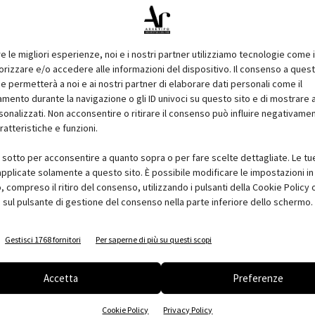
traverso una sezione del filtro con un
le quali sono attratte e catturate le
re le migliori esperienze, noi e i nostri partner utilizziamo tecnologie come 
izzare e/o accedere alle informazioni del dispositivo. Il consenso a ques
ici ha fatto scomparire la
e permetterà a noi e ai nostri partner di elaborare dati personali come il
ia interna Ã¨ compromessa da un sempre
ento durante la navigazione o gli ID univoci su questo sito e di mostrare 
nanti.
sonalizzati. Non acconsentire o ritirare il consenso può influire negativame
ratteristiche e funzioni.
ochi problemi anche in edifici
e naturale; una cliamtizzazione
i sotto per acconsentire a quanto sopra o per fare scelte dettagliate. Le tu
 ambienti surriscaldati o troppo
pplicate solamente a questo sito. È possibile modificare le impostazioni in 
compreso il ritiro del consenso, utilizzando i pulsanti della Cookie Policy 
 sul pulsante di gestione del consenso nella parte inferiore dello schermo.
no, se mal progettati o mal gestiti, in
i di umidificazione, i filtri e le
.
Gestisci 1768 fornitori
Per saperne di più su questi scopi
po passivo quali le intercapedini
e; si realizza un'intercapedine vetrata
Accetta
Preferenze
ove viene fatta circolare l'aria che,
Cookie Policy
Privacy Policy
che invernale (apporti di calore