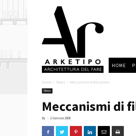
Arketipo
HOME
P
Home
News
Meccanismi di filtrazione
News
Meccanismi di fi
By
-
2 Gennaio 2008