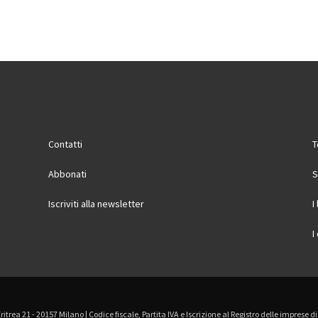
Contatti
T
Abbonati
S
Iscriviti alla newsletter
I
I
Eritrea 21 - 20157 Milano | Codice fiscale, Partita IVA e Iscrizione al Registro delle imprese