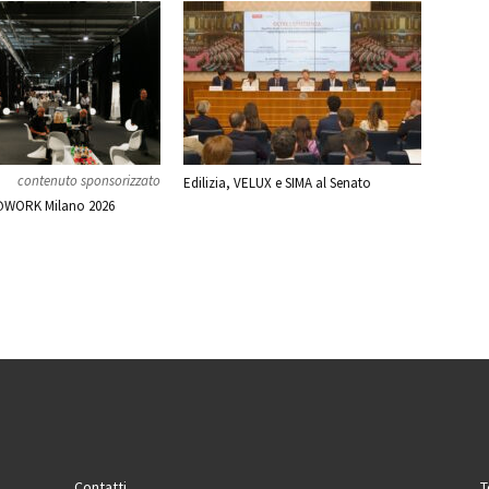
contenuto sponsorizzato
Edilizia, VELUX e SIMA al Senato
WORK Milano 2026
Contatti
T