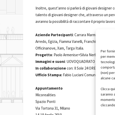
Inoltre, quest'anno si parlerà di giovani designer
talento di giovani designer che, attraverso un per
avranno la possibilità di raccontare il proprio lavoro
Aziende Partecipanti
: Carrara Marmotec 2010 (
Arredo, Egizia, Fiamma Vanelli, Franchi Umberto Ma
Officinanove, Xam, Targa Italia.
Per forni
Progetto
: Paolo Armenise+Silvia Nerbi
per memor
Immagini e suoni
: UOVOQUADRATO
tecnologi
comportam
In collaborazione
con: Il Sole 24 ORE Business 
(non) per
Ufficio Stampa:
Fabio Luciani Comunicazione d'I
alcune ca
Appuntamento
Clicca qu
saranno a
Micorealities
momento, 
Spazio Ponti
cliccando
Via Tortona 31, Milano
14-19 Aprile 2010