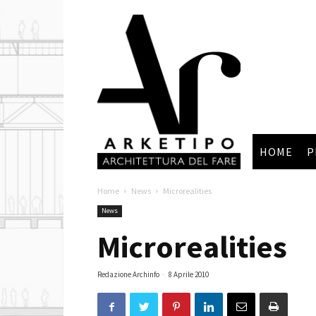
Arketipo
HOME
P
Home
News
Microrealities
News
Microrealities
Redazione Archinfo
-
8 Aprile 2010