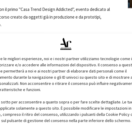
 con il primo "Casa Trend Design Addicted", evento dedicato al
corso creato da oggetti già in produzione e da prototipi,
.
Main Sponsor), Antonio Lupi Design, Bitossi Ceramiche, Cuoio
rmi, L'Abbate, Marmi Carrara, Martinelli Luce, MyCore,
re le migliori esperienze, noi e i nostri partner utilizziamo tecnologie come 
izzare e/o accedere alle informazioni del dispositivo. Il consenso a ques
e permetterà a noi e ai nostri partner di elaborare dati personali come il
ento durante la navigazione o gli ID univoci su questo sito e di mostrare 
Media
sonalizzati. Non acconsentire o ritirare il consenso può influire negativame
mpresa
ratteristiche e funzioni.
i sotto per acconsentire a quanto sopra o per fare scelte dettagliate. Le tu
pplicate solamente a questo sito. È possibile modificare le impostazioni in 
compreso il ritiro del consenso, utilizzando i pulsanti della Cookie Policy 
 sul pulsante di gestione del consenso nella parte inferiore dello schermo.