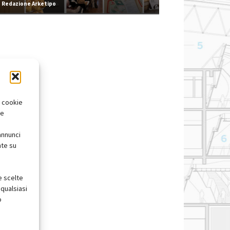
Redazione Arketipo
i cookie
te
annunci
nte su
e scelte
qualsiasi
o