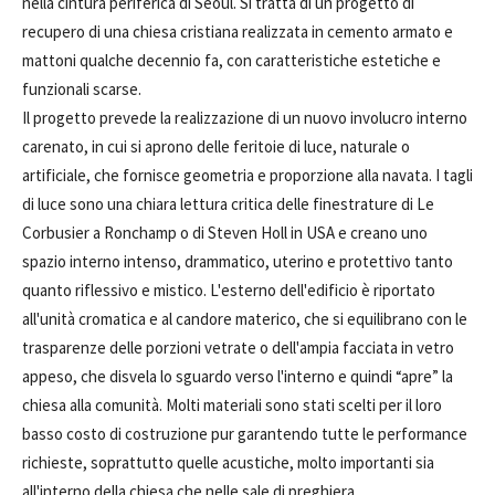
nella cintura periferica di Seoul. Si tratta di un progetto di
recupero di una chiesa cristiana realizzata in cemento armato e
mattoni qualche decennio fa, con caratteristiche estetiche e
funzionali scarse.
Il progetto prevede la realizzazione di un nuovo involucro interno
carenato, in cui si aprono delle feritoie di luce, naturale o
artificiale, che fornisce geometria e proporzione alla navata. I tagli
di luce sono una chiara lettura critica delle finestrature di Le
Corbusier a Ronchamp o di Steven Holl in USA e creano uno
spazio interno intenso, drammatico, uterino e protettivo tanto
quanto riflessivo e mistico. L'esterno dell'edificio è riportato
all'unità cromatica e al candore materico, che si equilibrano con le
trasparenze delle porzioni vetrate o dell'ampia facciata in vetro
appeso, che disvela lo sguardo verso l'interno e quindi “apre” la
chiesa alla comunità. Molti materiali sono stati scelti per il loro
basso costo di costruzione pur garantendo tutte le performance
richieste, soprattutto quelle acustiche, molto importanti sia
all'interno della chiesa che nelle sale di preghiera.