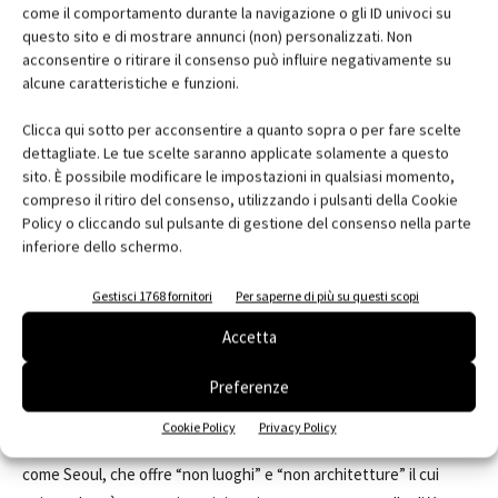
ed esterno. Di fronte all'ampia facciata vetrata rivolta a sud è
come il comportamento durante la navigazione o gli ID univoci su
questo sito e di mostrare annunci (non) personalizzati. Non
posizionato un frangisole di notevoli dimensioni, quasi scultoree,
acconsentire o ritirare il consenso può influire negativamente su
in grado di schermare la luce troppo violenta e di rifletterne una
alcune caratteristiche e funzioni.
parte all'interno.
Clicca qui sotto per acconsentire a quanto sopra o per fare scelte
dettagliate. Le tue scelte saranno applicate solamente a questo
Cultura e innovazione
sito. È possibile modificare le impostazioni in qualsiasi momento,
In questo veloce viaggio coreano, attraverso alcune opere di You
compreso il ritiro del consenso, utilizzando i pulsanti della Cookie
Bang Keun si ritrova una dimensione di ricerca continua,
Policy o cliccando sul pulsante di gestione del consenso nella parte
nell'architettura e nei suoi significati, che va oltre il semplice
inferiore dello schermo.
programma funzionale. I palazzi storici del periodo confuciano,
Gestisci 1768 fornitori
Per saperne di più su questi scopi
che lasciò profonde radici filosofiche, così come gli antichi templi
buddisti hanno evidenti radici culturali, vibrano di spazi, materiali
Accetta
e proporzioni: hanno un'anima. Spesso queste costruzioni erano il
Preferenze
risultato di accurate analisi geomantiche che si concretizzavano
in un perfetto inserimento topografico e funzionale, nella natura
Cookie Policy
Privacy Policy
e nella città. È bello riscontrare che in una città super moderna
come Seoul, che offre “non luoghi” e “non architetture” il cui