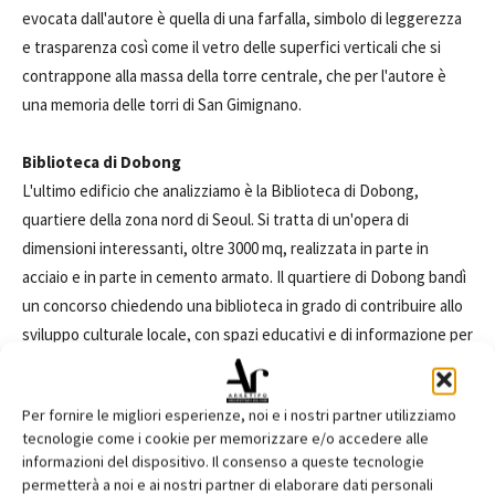
evocata dall'autore è quella di una farfalla, simbolo di leggerezza
e trasparenza così come il vetro delle superfici verticali che si
contrappone alla massa della torre centrale, che per l'autore è
una memoria delle torri di San Gimignano.
Biblioteca di Dobong
L'ultimo edificio che analizziamo è la Biblioteca di Dobong,
quartiere della zona nord di Seoul. Si tratta di un'opera di
dimensioni interessanti, oltre 3000 mq, realizzata in parte in
acciaio e in parte in cemento armato. Il quartiere di Dobong bandì
un concorso chiedendo una biblioteca in grado di contribuire allo
sviluppo culturale locale, con spazi educativi e di informazione per
i cittadini. La forma quadrata dell'edificio è ottimizzata per i motivi
di stoccaggio dei volumi e per la loro consultazione. Lo spazio
Per fornire le migliori esperienze, noi e i nostri partner utilizziamo
semplice, le doppie altezze e la vista del parco di Choan
tecnologie come i cookie per memorizzare e/o accedere alle
attraverso le facciate e le porzioni vetrate in copertura,
informazioni del dispositivo. Il consenso a queste tecnologie
consentono di ottenere uno spazio unico, osmotico fra interno
permetterà a noi e ai nostri partner di elaborare dati personali