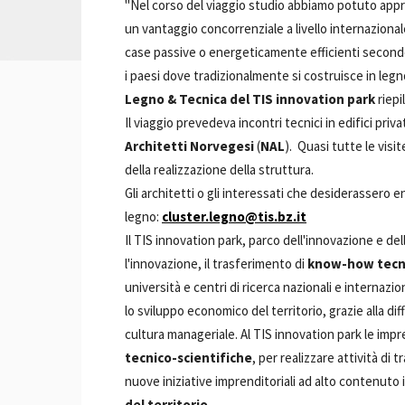
"Nel corso del viaggio studio abbiamo potuto ap
un vantaggio concorrenziale a livello internaziona
case passive o energeticamente efficienti secondo 
i paesi dove tradizionalmente si costruisce in leg
Legno & Tecnica del TIS innovation park
riepi
Il viaggio prevedeva incontri tecnici in edifici priv
Architetti Norvegesi
(
NAL
). Quasi tutte le visi
della realizzazione della struttura.
Gli architetti o gli interessati che desiderassero e
legno:
cluster.legno@tis.bz.it
Il TIS innovation park, parco dell'innovazione e del
l'innovazione, il trasferimento di
know-how tecn
università e centri di ricerca nazionali e internazio
lo sviluppo economico del territorio, grazie alla di
cultura manageriale. Al TIS innovation park le imp
tecnico-scientifiche
, per realizzare attività di
nuove iniziative imprenditoriali ad alto contenuto
del territorio
.