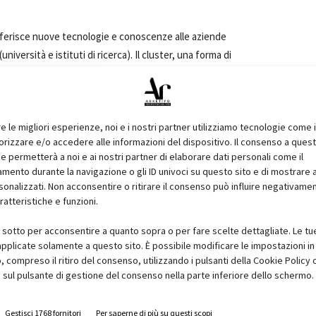
sferisce nuove tecnologie e conoscenze alle aziende
iversità e istituti di ricerca). Il cluster, una forma di
TIS rivolto in particolare alle
imprese di piccole dimensioni
:
 collaborano per sviluppare e commercializzare
atore d'imprese
, invece, offre servizi creati su misura per
re le migliori esperienze, noi e i nostri partner utilizziamo tecnologie come 
n'idea imprenditoriale innovativa in un'attività di successo. Le
izzare e/o accedere alle informazioni del dispositivo. Il consenso a ques
nessere, energie rinnovabili, tecnologie digitali, tecnologie
e permetterà a noi e ai nostri partner di elaborare dati personali come il
ateriali
e
simulazioni
.
ento durante la navigazione o gli ID univoci su questo sito e di mostrare 
sonalizzati. Non acconsentire o ritirare il consenso può influire negativame
ratteristiche e funzioni.
i sotto per acconsentire a quanto sopra o per fare scelte dettagliate. Le tu
pplicate solamente a questo sito. È possibile modificare le impostazioni in 
compreso il ritiro del consenso, utilizzando i pulsanti della Cookie Policy 
 sul pulsante di gestione del consenso nella parte inferiore dello schermo.
Gestisci 1768 fornitori
Per saperne di più su questi scopi