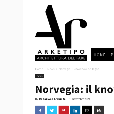
Arketipo
HOME
P
Home
News
Norvegia: il know how del legno
News
Norvegia: il kn
By
Redazione Archinfo
-
11 Novembre 2009