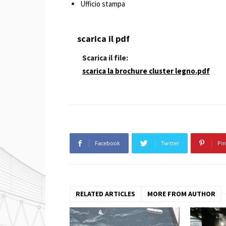
Ufficio stampa
scarica il pdf
Scarica il file:
scarica la brochure cluster legno.pdf
Facebook
Twitter
Pin
RELATED ARTICLES
MORE FROM AUTHOR