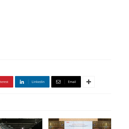
terest
Linkedin
Email