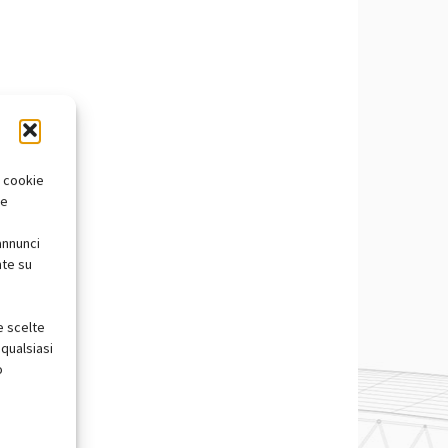
i cookie
te
annunci
nte su
e scelte
qualsiasi
o