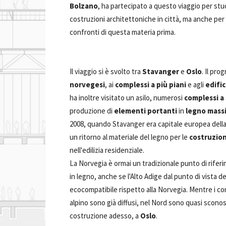
Bolzano
, ha partecipato a questo viaggio per studi
costruzioni architettoniche in città, ma anche per
confronti di questa materia prima.
Il viaggio si è svolto tra
Stavanger
e
Oslo
. Il pro
norvegesi
, ai
complessi a più piani
e agli
edific
ha inoltre visitato un asilo, numerosi
complessi a
produzione di
elementi portanti
in
legno massi
2008, quando Stavanger era capitale europea della 
un ritorno al materiale del legno per le
costruzion
nell'edilizia residenziale.
La Norvegia è ormai un tradizionale punto di rife
in legno, anche se l'Alto Adige dal punto di vista de
ecocompatibile rispetto alla Norvegia. Mentre i co
alpino sono già diffusi, nel Nord sono quasi sconosc
costruzione adesso, a
Oslo
.