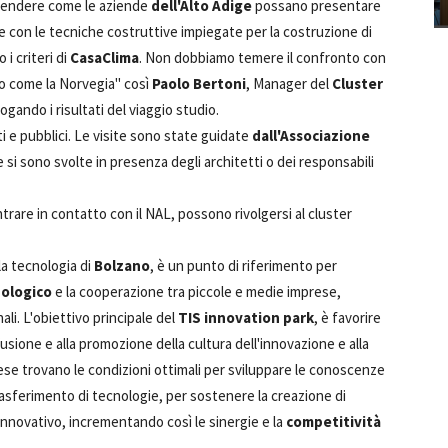
prendere come le aziende
dell'Alto Adige
possano presentare
le con le tecniche costruttive impiegate per la costruzione di
i criteri di
CasaClima
. Non dobbiamo temere il confronto con
no come la Norvegia" così
Paolo Bertoni
, Manager del
Cluster
logando i risultati del viaggio studio.
ati e pubblici. Le visite sono state guidate
dall'Associazione
te si sono svolte in presenza degli architetti o dei responsabili
ntrare in contatto con il NAL, possono rivolgersi al cluster
la tecnologia di
Bolzano
, è un punto di riferimento per
ologico
e la cooperazione tra piccole e medie imprese,
nali. L'obiettivo principale del
TIS
innovation park
, è favorire
ffusione e alla promozione della cultura dell'innovazione e alla
rese trovano le condizioni ottimali per sviluppare le conoscenze
 trasferimento di tecnologie, per sostenere la creazione di
 innovativo, incrementando così le sinergie e la
competitività