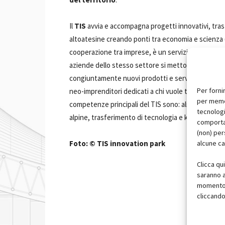
Il
TIS
avvia e accompagna progetti innovativi, tra
altoatesine creando ponti tra economia e scienza (un
cooperazione tra imprese, è un servizio fornito dal 
aziende dello stesso settore si mettono in rete e
congiuntamente nuovi prodotti e servizi. L'
Incub
Per forni
neo-imprenditori dedicati a chi vuole trasformare u
per memor
competenze principali del TIS sono: alimentari e be
tecnologi
alpine, trasferimento di tecnologia e know-how,
m
comportam
(non) per
alcune ca
Foto: © TIS innovation park
Clicca qu
saranno a
momento, 
cliccando