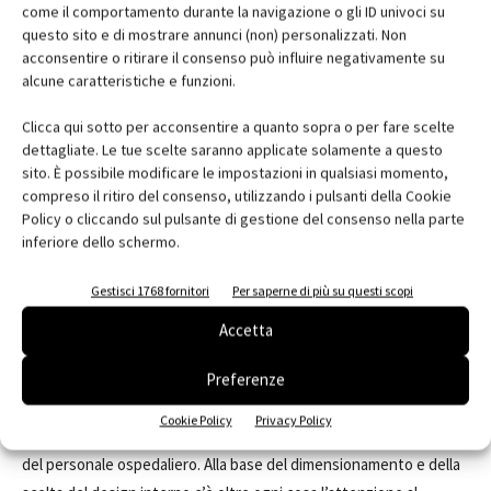
come il comportamento durante la navigazione o gli ID univoci su
questo sito e di mostrare annunci (non) personalizzati. Non
acconsentire o ritirare il consenso può influire negativamente su
alcune caratteristiche e funzioni.
L’uso innovativo delle tecnologie BIM applicate a tutto campo,
per tutte le discipline coinvolte nel progetto, nonché gli
Clicca qui sotto per acconsentire a quanto sopra o per fare scelte
dettagliate. Le tue scelte saranno applicate solamente a questo
strumenti di condivisione che il BIM offre, fruibili da tutti gli attori
sito. È possibile modificare le impostazioni in qualsiasi momento,
coinvolti nell’opera, hanno permesso una gestione ottimizzata
compreso il ritiro del consenso, utilizzando i pulsanti della Cookie
della progettazione e un incremento di produttività e
Policy o cliccando sul pulsante di gestione del consenso nella parte
accuratezza impossibili da ottenere con le metodologie
inferiore dello schermo.
tradizionali. Il workflow è organizzato in base alle particolari
Gestisci 1768 fornitori
Per saperne di più su questi scopi
esigenze di un progetto a elevata complessità ed estensione, in
modo che modello BIM e level of Information fossero più
Accetta
facilmente fruibili e verificabili in continuo a livello di coerenza e
correttezza. Elemento chiave nella progettazione e nello sviluppo
Preferenze
del NYT OUH è stato quello di assicurare percorsi idonei per i
Cookie Policy
Privacy Policy
pazienti, pensati per le necessità sia del malato che dei familiari e
del personale ospedaliero. Alla base del dimensionamento e della