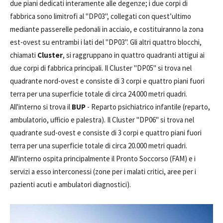
due piani dedicati interamente alle degenze; i due corpi di
fabbrica sono limitrofi al "DP03", collegati con quest’ultimo
mediante passerelle pedonali in acciaio, e costituiranno la zona
est-ovest su entrambi i lati del "DP03". Gli altri quattro blocchi,
chiamati
Cluster
, si raggruppano in quattro quadranti attigui ai
due corpi di fabbrica principali. Il Cluster "DP05" si trova nel
quadrante nord-ovest e consiste di 3 corpi e quattro piani fuori
terra per una superficie totale di circa 24.000 metri quadri.
All'interno si trova il
BUP
- Reparto psichiatrico infantile (reparto,
ambulatorio, ufficio e palestra). Il Cluster "DP06" si trova nel
quadrante sud-ovest e consiste di 3 corpi e quattro piani fuori
terra per una superficie totale di circa 20.000 metri quadri.
All'interno ospita principalmente il Pronto Soccorso (FAM) e i
servizi a esso interconessi (zone per i malati critici, aree per i
pazienti acuti e ambulatori diagnostici).