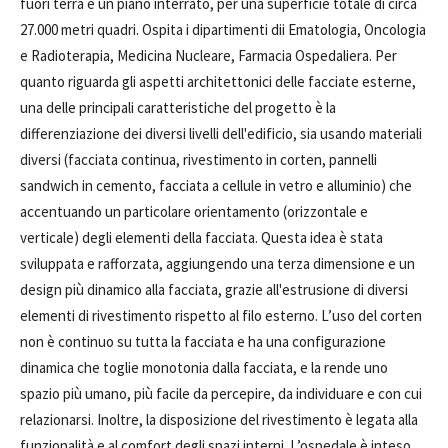
fuori terra e un piano interrato, per una superficie totale di circa
27.000 metri quadri. Ospita i dipartimenti dii Ematologia, Oncologia
e Radioterapia, Medicina Nucleare, Farmacia Ospedaliera. Per
quanto riguarda gli aspetti architettonici delle facciate esterne,
una delle principali caratteristiche del progetto è la
differenziazione dei diversi livelli dell'edificio, sia usando materiali
diversi (facciata continua, rivestimento in corten, pannelli
sandwich in cemento, facciata a cellule in vetro e alluminio) che
accentuando un particolare orientamento (orizzontale e
verticale) degli elementi della facciata. Questa idea è stata
sviluppata e rafforzata, aggiungendo una terza dimensione e un
design più dinamico alla facciata, grazie all'estrusione di diversi
elementi di rivestimento rispetto al filo esterno. L’uso del corten
non è continuo su tutta la facciata e ha una configurazione
dinamica che toglie monotonia dalla facciata, e la rende uno
spazio più umano, più facile da percepire, da individuare e con cui
relazionarsi. Inoltre, la disposizione del rivestimento è legata alla
funzionalità e al comfort degli spazi interni. L’ospedale è inteso