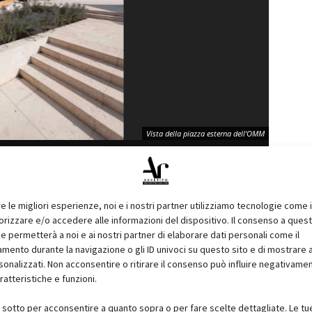
Vista della piazza esterna dell'OMM
re le migliori esperienze, noi e i nostri partner utilizziamo tecnologie come 
izzare e/o accedere alle informazioni del dispositivo. Il consenso a ques
a l’architettura locale e crea una piazza su più livelli,
e permetterà a noi e ai nostri partner di elaborare dati personali come il
e strade tortuose di Eskisehir e sviluppa con esse un unico
ento durante la navigazione o gli ID univoci su questo sito e di mostrare 
rogettisti, quello di evidenziare l’unicità di questo
sonalizzati. Non acconsentire o ritirare il consenso può influire negativame
ratteristiche e funzioni.
costruttive locali, l’architetto giapponese crea una piazza
i sotto per acconsentire a quanto sopra o per fare scelte dettagliate. Le tu
o per i cittadini e i visitatori. Il progetto di Kengo Kuma ha