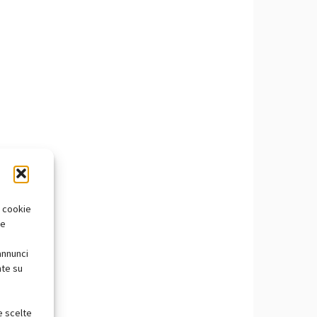
i cookie
te
annunci
nte su
e scelte