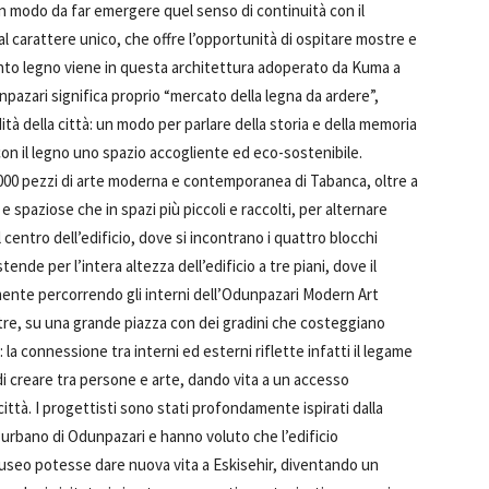
in modo da far emergere quel senso di continuità con il
 carattere unico, che offre l’opportunità di ospitare mostre e
ento legno viene in questa architettura adoperato da Kuma a
azari significa proprio “mercato della legna da ardere”,
 della città: un modo per parlare della storia e della memoria
on il legno uno spazio accogliente ed eco-sostenibile.
00 pezzi di arte moderna e contemporanea di Tabanca, oltre a
 spaziose che in spazi più piccoli e raccolti, per alternare
Al centro dell’edificio, dove si incontrano i quattro blocchi
ende per l’intera altezza dell’edificio a tre piani, dove il
tamente percorrendo gli interni dell’Odunpazari Modern Art
ltre, su una grande piazza con dei gradini che costeggiano
: la connessione tra interni ed esterni riflette infatti il legame
 creare tra persone e arte, dando vita a un accesso
ittà. I progettisti sono stati profondamente ispirati dalla
o urbano di Odunpazari e hanno voluto che l’edificio
l museo potesse dare nuova vita a Eskisehir, diventando un