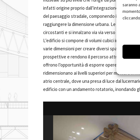
saranno a
infatti origine proprio dall’integrazione del nuovo
momento, 
del paesaggio stradale, componendo il volume per 
cliccando
raggiungere la dimensione urbana. Le scatole impilat
circostanti e si innalzano via via verso il centro d
L’edificio si compone di volumi cubici impilati e inte
varie dimensioni per creare diversi spazi espositivi
prospettive e rendono il percorso attraverso il mus
offrono l’opportunità di esporre opere d’arte e inst
ridimensionano ai livelli superiori per mettere in m
atrio centrale, dove una presa di luce dal lucerna
edificio con un andamento rotatorio, inondando gli