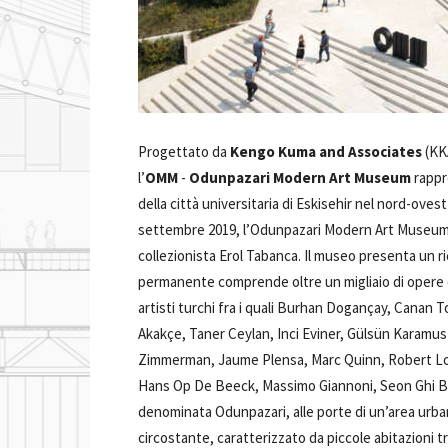
Progettato da
Kengo Kuma and Associates
(KK
l’
OMM
-
Odunpazari Modern Art Museum
rappr
della città universitaria di Eskisehir nel nord-oves
settembre 2019, l’Odunpazari Modern Art Museum
collezionista Erol Tabanca. Il museo presenta un ri
permanente comprende oltre un migliaio di opere d’a
artisti turchi fra i quali Burhan Dogançay, Canan 
Akakçe, Taner Ceylan, Inci Eviner, Gülsün Karamust
Zimmerman, Jaume Plensa, Marc Quinn, Robert Lon
Hans Op De Beeck, Massimo Giannoni, Seon Ghi Bahk
denominata Odunpazari, alle porte di un’area urban
circostante, caratterizzato da piccole abitazioni 