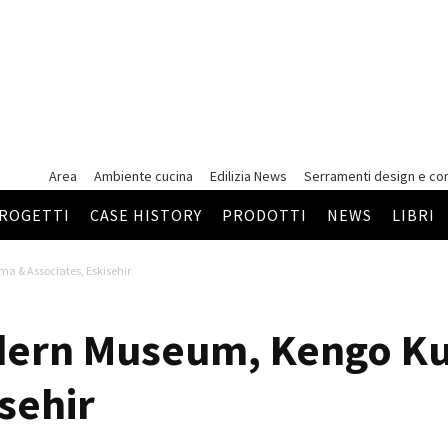
Area
Ambiente cucina
Edilizia News
Serramenti
design e co
ROGETTI
CASE HISTORY
PRODOTTI
NEWS
LIBRI
 & Associates, Eskisehir
dern Museum, Kengo K
sehir