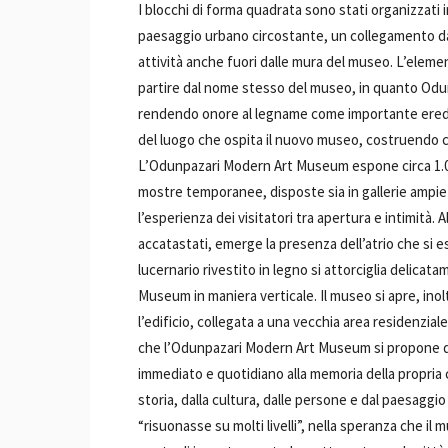
I blocchi di forma quadrata sono stati organizzati 
paesaggio urbano circostante, un collegamento dal
attività anche fuori dalle mura del museo. L’elem
partire dal nome stesso del museo, in quanto Odunp
rendendo onore al legname come importante eredità
del luogo che ospita il nuovo museo, costruendo c
L’Odunpazari Modern Art Museum espone circa 1.0
mostre temporanee, disposte sia in gallerie ampie e
l’esperienza dei visitatori tra apertura e intimità. 
accatastati, emerge la presenza dell’atrio che si est
lucernario rivestito in legno si attorciglia delica
Museum in maniera verticale. Il museo si apre, ino
l’edificio, collegata a una vecchia area residenziale
che l’Odunpazari Modern Art Museum si propone di
immediato e quotidiano alla memoria della propria c
storia, dalla cultura, dalle persone e dal paesaggi
“risuonasse su molti livelli”, nella speranza che i