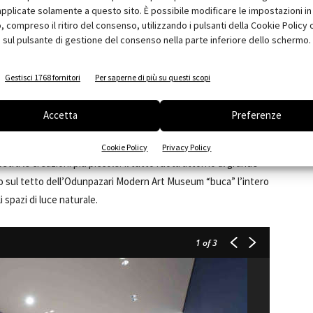
pplicate solamente a questo sito. È possibile modificare le impostazioni in 
 complesso nel tessuto urbano, nel voler rispecchiare la qualità
compreso il ritiro del consenso, utilizzando i pulsanti della Cookie Policy 
aggregazione, impilando una serie di scatole fino a
 sul pulsante di gestione del consenso nella parte inferiore dello schermo.
e a livello della strada si adattano alla scala delle case
el museo, fino a creare un nuovo landmark per il quartiere.
Gestisci 1768 fornitori
Per saperne di più su questi scopi
rconnessi rivestiti da travi in legno lamellare e declinati in
 all’interno. I volumi a sbalzo e la rotazione creano nuove
Accetta
Preferenze
eo singolare e imprevedibile. Gli spazi più ampi al piano terra
allazioni di grandi dimensioni, mentre le “scatole” si
Cookie Policy
Privacy Policy
ostra le creazioni più piccole. Il tutto ruota attorno al grande
rio sul tetto dell’Odunpazari Modern Art Museum “buca” l’intero
 spazi di luce naturale.
1
of 3