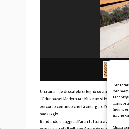
Per forni
per memor
Una piramide di scatole di legno sovrapposte che cit
tecnologi
l’Odunpazari Modern Art Museum si inserisce tra l
comportam
percorso continuo che fa emergere l’obiettivo dei p
(non) per
paesaggio.
alcune ca
Rendendo omaggio all’architettura e alle tecniche 
Clicca qu
museale su più livelli che funge da punto di incontr