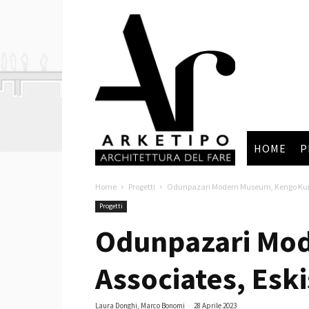
Arketipo
HOME
P
Home
Progetti
Odunpazari Modern Museum, Kengo Kuma
Progetti
Odunpazari Mo
Associates, Eski
Laura Donghi, Marco Bonomi
-
28 Aprile 2023