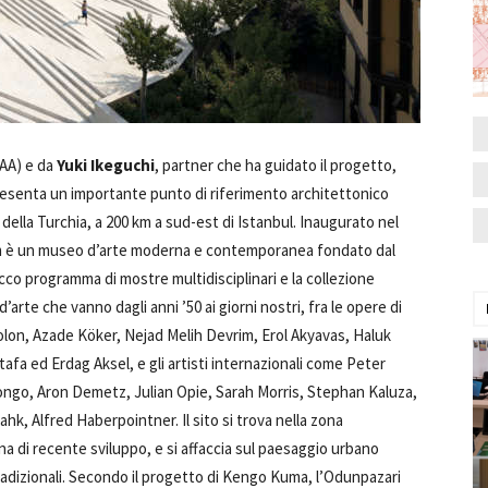
AA) e da
Yuki Ikeguchi
, partner che ha guidato il progetto,
esenta un importante punto di riferimento architettonico
t della Turchia, a 200 km a sud-est di Istanbul. Inaugurato nel
 è un museo d’arte moderna e contemporanea fondato dal
cco programma di mostre multidisciplinari e la collezione
rte che vanno dagli anni ’50 ai giorni nostri, fra le opere di
Tolon, Azade Köker, Nejad Melih Devrim, Erol Akyavas, Haluk
afa ed Erdag Aksel, e gli artisti internazionali come Peter
go, Aron Demetz, Julian Opie, Sarah Morris, Stephan Kaluza,
, Alfred Haberpointner. Il sito si trova nella zona
a di recente sviluppo, e si affaccia sul paesaggio urbano
tradizionali. Secondo il progetto di Kengo Kuma, l’Odunpazari