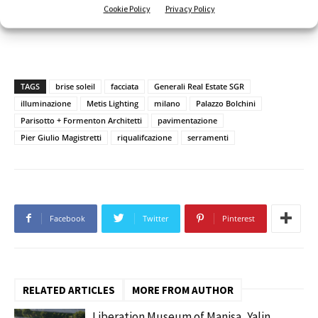
che comprende un mix unico di edifici storici e moderni.
Cookie Policy
Privacy Policy
TAGS
brise soleil
facciata
Generali Real Estate SGR
illuminazione
Metis Lighting
milano
Palazzo Bolchini
Parisotto + Formenton Architetti
pavimentazione
Pier Giulio Magistretti
riqualifcazione
serramenti
Facebook
Twitter
Pinterest
RELATED ARTICLES
MORE FROM AUTHOR
Liberation Museum of Manisa, Yalin