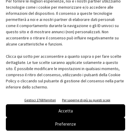
Per fornire le migliori esperienze, noi e i nostri partner utilizziamo
tecnologie come i cookie per memorizzare e/o accedere alle
informazioni del dispositivo. Il consenso a queste tecnologie
permetterà a noi e ai nostri partner di elaborare dati personali
©Leo Torri
come il comportamento durante la navigazione o gli ID univoci su
questo sito e di mostrare annunci (non) personalizzati. Non
Allo scopo di proteggere la privacy e schermare dalla luce solare
acconsentire o ritirare il consenso può influire negativamente su
gli uffici ivi posti e il portico stesso, le tende sono state sostituite
alcune caratteristiche e funzioni.
da elementi brise-soleil in metallo a finitura brunita dal linguaggio
estremamente essenziale, inseriti negli archi esistenti. I nuovi
Clicca qui sotto per acconsentire a quanto sopra o per fare scelte
dettagliate. Le tue scelte saranno applicate solamente a questo
serramenti, nella medesima finitura, tutti di disegno custom,
sito. È possibile modificare le impostazioni in qualsiasi momento,
sono di tre tipologie: a vetro fisso per le vetrine, con vetro fisso e
compreso il ritiro del consenso, utilizzando i pulsanti della Cookie
porta laterale oppure con doppio vetro fisso laterale e porta
Policy o cliccando sul pulsante di gestione del consenso nella parte
centrale. Sopra le porte di ingresso alle unità commerciali è
inferiore dello schermo.
sempre presente una pensilina in metallo, stessa finitura dei
Gestisci 1768 fornitori
Per saperne di più su questi scopi
serramenti, e con luci e logo integrati. Per il committente,
Generali Real Estate, l’attento intervento di riqualificazione e
Accetta
conservazione si inserisce nell’ambito della normale attività di
Preferenze
ammodernamento e riposizionamento del portafoglio europeo,