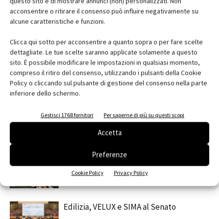
questo sito e di mostrare annunci (non) personalizzati. Non
acconsentire o ritirare il consenso può influire negativamente su
alcune caratteristiche e funzioni.
Clicca qui sotto per acconsentire a quanto sopra o per fare scelte
Facebook
Twitter
Pinterest
dettagliate. Le tue scelte saranno applicate solamente a questo
sito. È possibile modificare le impostazioni in qualsiasi momento,
compreso il ritiro del consenso, utilizzando i pulsanti della Cookie
Policy o cliccando sul pulsante di gestione del consenso nella parte
inferiore dello schermo.
RELATED ARTICLES
MORE FROM AUTHOR
Saint-Gobain Architecture Student
Gestisci 1768 fornitori
Per saperne di più su questi scopi
Contest 2026
Accetta
Preferenze
contenuto sponsorizzato
ARCHITECT@WORK Milano 2026
Cookie Policy
Privacy Policy
Edilizia, VELUX e SIMA al Senato