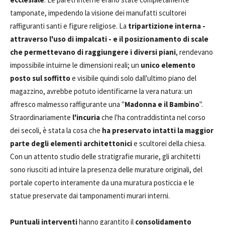
tamponate, impedendo la visione dei manufatti scultorei
raffiguranti santi e figure religiose. La
tripartizione interna -
attraverso l'uso di impalcati - e il posizionamento di scale
che permettevano di raggiungere i diversi piani
, rendevano
impossibile intuirne le dimensioni reali; un
unico elemento
posto sul soffitto
e visibile quindi solo dall'ultimo piano del
magazzino, avrebbe potuto identificarne la vera natura: un
affresco malmesso raffigurante una "
Madonna e il Bambino
".
Straordinariamente
l'incuria
che l'ha contraddistinta nel corso
dei secoli, è stata la cosa che
ha preservato intatti la maggior
parte degli elementi architettonici
e scultorei della chiesa.
Con un attento studio delle stratigrafie murarie, gli architetti
sono riusciti ad intuire la presenza delle murature originali, del
portale coperto interamente da una muratura posticcia e le
statue preservate dai tamponamenti murari interni.
Puntuali interventi
hanno garantito il
consolidamento