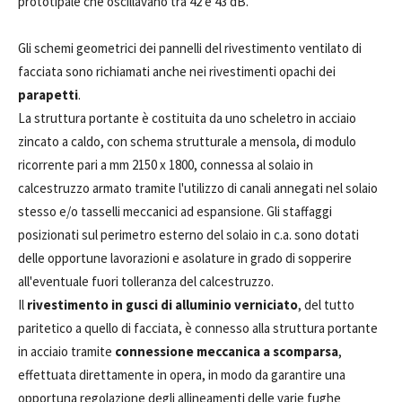
prototipale che oscillavano tra 42 e 43 dB.
Gli schemi geometrici dei pannelli del rivestimento ventilato di
facciata sono richiamati anche nei rivestimenti opachi dei
parapetti
.
La struttura portante è costituita da uno scheletro in acciaio
zincato a caldo, con schema strutturale a mensola, di modulo
ricorrente pari a mm 2150 x 1800, connessa al solaio in
calcestruzzo armato tramite l'utilizzo di canali annegati nel solaio
stesso e/o tasselli meccanici ad espansione. Gli staffaggi
posizionati sul perimetro esterno del solaio in c.a. sono dotati
delle opportune lavorazioni e asolature in grado di sopperire
all'eventuale fuori tolleranza del calcestruzzo.
Il
rivestimento in gusci di alluminio verniciato
, del tutto
paritetico a quello di facciata, è connesso alla struttura portante
in acciaio tramite
connessione meccanica a scomparsa
,
effettuata direttamente in opera, in modo da garantire una
opportuna regolazione degli allineamenti delle varie fughe