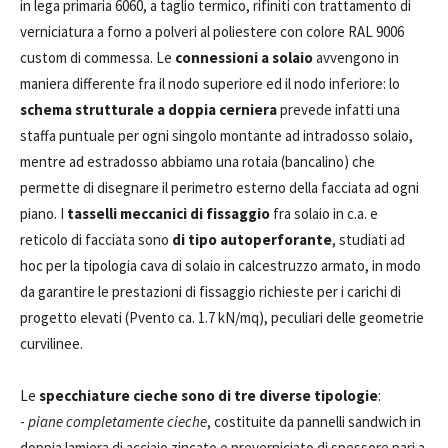
in lega primaria 6060, a taglio termico, rifiniti con trattamento di
verniciatura a forno a polveri al poliestere con colore RAL 9006
custom di commessa. Le
connessioni a solaio
avvengono in
maniera differente fra il nodo superiore ed il nodo inferiore: lo
schema strutturale a doppia cerniera
prevede infatti una
staffa puntuale per ogni singolo montante ad intradosso solaio,
mentre ad estradosso abbiamo una rotaia (bancalino) che
permette di disegnare il perimetro esterno della facciata ad ogni
piano. I
tasselli meccanici di fissaggio
fra solaio in c.a. e
reticolo di facciata sono
di tipo autoperforante
, studiati ad
hoc per la tipologia cava di solaio in calcestruzzo armato, in modo
da garantire le prestazioni di fissaggio richieste per i carichi di
progetto elevati (Pvento ca. 1.7 kN/mq), peculiari delle geometrie
curvilinee.
Le
specchiature cieche sono di tre diverse tipologie
:
-
piane completamente cieche
, costituite da pannelli sandwich in
doppia lamiera di acciaio zincato e preverniciato di spessore pari a