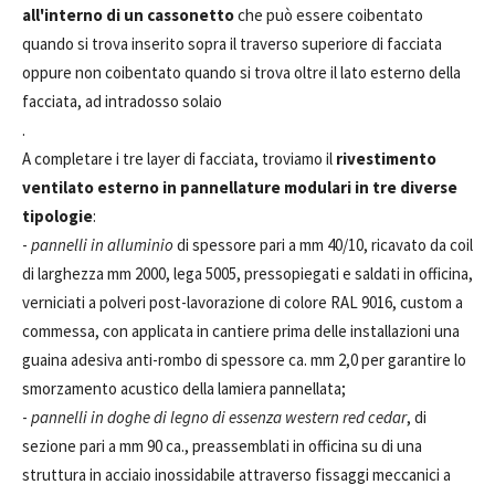
all'interno di un cassonetto
che può essere coibentato
quando si trova inserito sopra il traverso superiore di facciata
oppure non coibentato quando si trova oltre il lato esterno della
facciata, ad intradosso solaio
.
A completare i tre layer di facciata, troviamo il
rivestimento
ventilato esterno in pannellature modulari in tre diverse
tipologie
:
-
pannelli in alluminio
di spessore pari a mm 40/10, ricavato da coil
di larghezza mm 2000, lega 5005, pressopiegati e saldati in officina,
verniciati a polveri post-lavorazione di colore RAL 9016, custom a
commessa, con applicata in cantiere prima delle installazioni una
guaina adesiva anti-rombo di spessore ca. mm 2,0 per garantire lo
smorzamento acustico della lamiera pannellata;
-
pannelli in doghe di legno di essenza western red cedar
, di
sezione pari a mm 90 ca., preassemblati in officina su di una
struttura in acciaio inossidabile attraverso fissaggi meccanici a