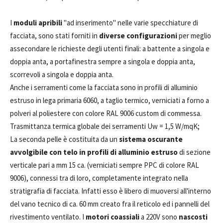
I
moduli apribili
"ad inserimento" nelle varie specchiature di
facciata, sono stati forniti in
diverse configurazioni
per meglio
assecondare le richieste degli utenti finali: a battente a singola e
doppia anta, a portafinestra sempre a singola e doppia anta,
scorrevoli a singola e doppia anta.
Anche i serramenti come la facciata sono in profili di alluminio
estruso in lega primaria 6060, a taglio termico, verniciati a forno a
polveri al poliestere con colore RAL 9006 custom di commessa.
Trasmittanza termica globale dei serramenti Uw = 1,5 W/mqK;
La seconda pelle è costituita da un
sistema oscurante
avvolgibile con telo in profili di alluminio estruso
di sezione
verticale pari a mm 15 ca. (verniciati sempre PPC di colore RAL
9006), connessi tra di loro, completamente integrato nella
stratigrafia di facciata. Infatti esso è libero di muoversi all'interno
del vano tecnico di ca. 60 mm creato fra il reticolo ed i pannelli del
rivestimento ventilato. I
motori coassiali
a 220V sono
nascosti