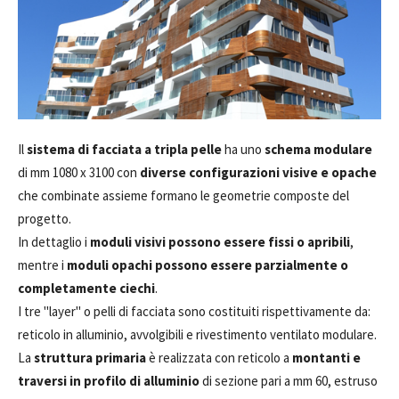
Il
sistema di facciata a tripla pelle
ha uno
schema modulare
di mm 1080 x 3100 con
diverse configurazioni visive e opache
che combinate assieme formano le geometrie composte del
progetto.
In dettaglio i
moduli visivi possono essere fissi o apribili
,
mentre i
moduli opachi possono essere parzialmente o
completamente ciechi
.
I tre "layer" o pelli di facciata sono costituiti rispettivamente da:
reticolo in alluminio, avvolgibili e rivestimento ventilato modulare.
La
struttura primaria
è realizzata con reticolo a
montanti e
traversi in profilo di alluminio
di sezione pari a mm 60, estruso