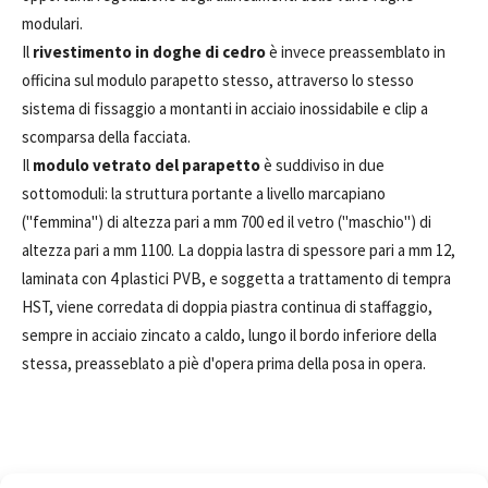
modulari.
Il
rivestimento in doghe di cedro
è invece preassemblato in
officina sul modulo parapetto stesso, attraverso lo stesso
sistema di fissaggio a montanti in acciaio inossidabile e clip a
scomparsa della facciata.
Il
modulo vetrato del parapetto
è suddiviso in due
sottomoduli: la struttura portante a livello marcapiano
("femmina") di altezza pari a mm 700 ed il vetro ("maschio") di
altezza pari a mm 1100. La doppia lastra di spessore pari a mm 12,
laminata con 4 plastici PVB, e soggetta a trattamento di tempra
HST, viene corredata di doppia piastra continua di staffaggio,
sempre in acciaio zincato a caldo, lungo il bordo inferiore della
stessa, preasseblato a piè d'opera prima della posa in opera.