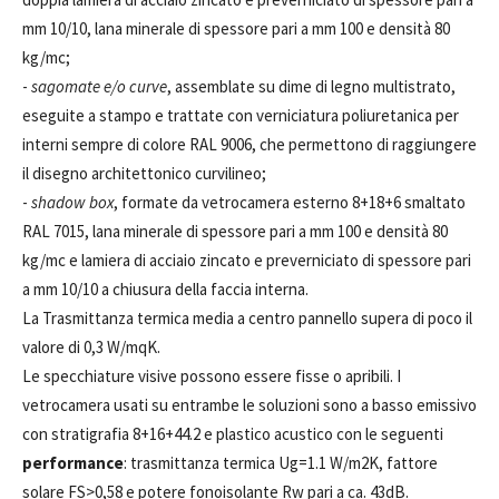
mm 10/10, lana minerale di spessore pari a mm 100 e densità 80
kg/mc;
-
sagomate e/o curve
, assemblate su dime di legno multistrato,
eseguite a stampo e trattate con verniciatura poliuretanica per
interni sempre di colore RAL 9006, che permettono di raggiungere
il disegno architettonico curvilineo;
-
shadow box
, formate da vetrocamera esterno 8+18+6 smaltato
RAL 7015, lana minerale di spessore pari a mm 100 e densità 80
kg/mc e lamiera di acciaio zincato e preverniciato di spessore pari
a mm 10/10 a chiusura della faccia interna.
La Trasmittanza termica media a centro pannello supera di poco il
valore di 0,3 W/mqK.
Le specchiature visive possono essere fisse o apribili. I
vetrocamera usati su entrambe le soluzioni sono a basso emissivo
con stratigrafia 8+16+44.2 e plastico acustico con le seguenti
performance
: trasmittanza termica Ug=1.1 W/m2K, fattore
solare FS>0,58 e potere fonoisolante Rw pari a ca. 43dB.