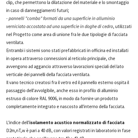
clip, che permettono la dilatazione del materiale e lo smontaggio
in caso di danneggiamenti futuri;
-
pannelli "combo" formati da una superficie in alluminio
verniciato accostata ad una superficie in doghe di cedro
, utilizzati
nel Progetto come area di unione fra le due tipologie di facciata
ventilata.
Entrambi i sistemi sono stati prefabbricati in officina ed installati
in opera attraverso connessioni al reticolo principale, che
avvengono ad aggancio attraverso lavorazioni speciali del lato
verticale dei pannelli della facciata ventilata.
Il vano tecnico creatosi fra il vetro ed il pannello esterno ospita il
passaggio dell'avvolgibile, anche esso in profilo di alluminio
estruso di colore RAL 9006, in modo da fornire un prodotto
completamente integrato e nascosto all'interno della facciata.
L'indice dell'
isolamento
acustico normalizzato di facciata
D2m,nT,w è pari a 40 dB, con valori registrati in laboratorio in fase