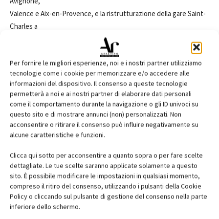
Avignone,
Valence e Aix-en-Provence, e la ristrutturazione della gare Saint-
Charles a
Marsiglia. Proponendosi come fondamentale strumento di studio
per tutti coloro
Per fornire le migliori esperienze, noi e i nostri partner utilizziamo
che intendano approfondire le problematiche legate alla
tecnologie come i cookie per memorizzare e/o accedere alle
progettazione di questo
informazioni del dispositivo. Il consenso a queste tecnologie
particolare tipo architettonico, il testo comprende in calce
permetterà a noi e ai nostri partner di elaborare dati personali
un'ampia e
come il comportamento durante la navigazione o gli ID univoci su
questo sito e di mostrare annunci (non) personalizzati. Non
documentata bibliografia tematica, l'insieme delle schede
acconsentire o ritirare il consenso può influire negativamente su
tecniche relative
alcune caratteristiche e funzioni.
agli esempi presentati e la biografia dei progettisti.
Clicca qui sotto per acconsentire a quanto sopra o per fare scelte
dettagliate. Le tue scelte saranno applicate solamente a questo
Sommario:
sito. È possibile modificare le impostazioni in qualsiasi momento,
compreso il ritiro del consenso, utilizzando i pulsanti della Cookie
Prefazione - Piazze coperte; I luoghi dell'arrivo e della
Policy o cliccando sul pulsante di gestione del consenso nella parte
partenza in treno. Immagini e definizioni di stazione. I modelli di
inferiore dello schermo.
stazione