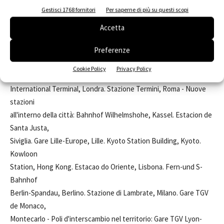
Gestisci 1768 fornitori
Per saperne di più su questi scopi
nella storia. La stazione contemporanea: nuove parti di città -
Stazioni
Accetta
architetture 1990-2010 - Recupero ed estensione delle grandi
stazioni
Preferenze
esistenti: Gare Montparnasse, Parigi. Puerta de Atocha, Madrid.
Cookie Policy
Privacy Policy
Waterloo
International Terminal, Londra. Stazione Termini, Roma - Nuove
stazioni
all'interno della città: Bahnhof Wilhelmshohe, Kassel. Estacion de
Santa Justa,
Siviglia. Gare Lille-Europe, Lille. Kyoto Station Building, Kyoto.
Kowloon
Station, Hong Kong. Estacao do Oriente, Lisbona. Fern-und S-
Bahnhof
Berlin-Spandau, Berlino. Stazione di Lambrate, Milano. Gare TGV
de Monaco,
Montecarlo - Poli d'interscambio nel territorio: Gare TGV Lyon-