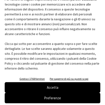
tecnologie come i cookie per memorizzare e/o accedere alle
informazioni del dispositivo. Il consenso a queste tecnologie
permetterà a noi e ai nostri partner di elaborare dati personali
come il comportamento durante la navigazione o gli ID univoci su
questo sito e di mostrare annunci (non) personalizzati. Non
acconsentire o ritirare il consenso può influire negativamente su
alcune caratteristiche e funzioni.
Clicca qui sotto per acconsentire a quanto sopra o per fare scelte
dettagliate. Le tue scelte saranno applicate solamente a questo
sito. È possibile modificare le impostazioni in qualsiasi momento,
compreso il ritiro del consenso, utilizzando i pulsanti della Cookie
Arketipo incontra l’Ordine: Aggregazioni –
Policy o cliccando sul pulsante di gestione del consenso nella parte
Architettura come sistema di relazioni
inferiore dello schermo.
Vanna Polvere
Gestisci 1768 fornitori
Per saperne di più su questi scopi
Accetta
Preferenze