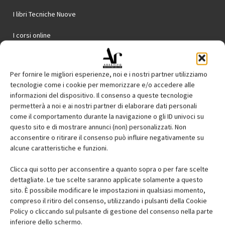
I libri Tecniche Nuove
I corsi online
Disclaimer e note legali
Privacy
Cookie Policy
Per fornire le migliori esperienze, noi e i nostri partner utilizziamo
tecnologie come i cookie per memorizzare e/o accedere alle
© Tecniche Nuove Spa. Tutti i diritti riservati. Sede legale Via Eritrea 21 - 20157
informazioni del dispositivo. Il consenso a queste tecnologie
Milano | Codice fiscale, Partita IVA e Iscrizione al Registro delle imprese di Milano:
permetterà a noi e ai nostri partner di elaborare dati personali
00753480151
come il comportamento durante la navigazione o gli ID univoci su
Registrazione Tribunale di Milano n. 57 del 7 febbraio 2006 | ROC n. 24344 dell'11
questo sito e di mostrare annunci (non) personalizzati. Non
marzo 2014
acconsentire o ritirare il consenso può influire negativamente su
alcune caratteristiche e funzioni.
Clicca qui sotto per acconsentire a quanto sopra o per fare scelte
dettagliate. Le tue scelte saranno applicate solamente a questo
sito. È possibile modificare le impostazioni in qualsiasi momento,
compreso il ritiro del consenso, utilizzando i pulsanti della Cookie
Policy o cliccando sul pulsante di gestione del consenso nella parte
inferiore dello schermo.