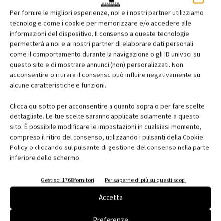
Per fornire le migliori esperienze, noi e i nostri partner utilizziamo
tecnologie come i cookie per memorizzare e/o accedere alle
informazioni del dispositivo. Il consenso a queste tecnologie
permetterà a noi e ai nostri partner di elaborare dati personali
come il comportamento durante la navigazione o gli ID univoci su
questo sito e di mostrare annunci (non) personalizzati. Non
Magnetti Building per il nuovo Lovato Lab a
acconsentire o ritirare il consenso può influire negativamente su
Gorle (BG)
alcune caratteristiche e funzioni.
Clicca qui sotto per acconsentire a quanto sopra o per fare scelte
dettagliate. Le tue scelte saranno applicate solamente a questo
sito. È possibile modificare le impostazioni in qualsiasi momento,
compreso il ritiro del consenso, utilizzando i pulsanti della Cookie
Policy o cliccando sul pulsante di gestione del consenso nella parte
inferiore dello schermo.
Gestisci 1768 fornitori
Per saperne di più su questi scopi
Accetta
Preferenze