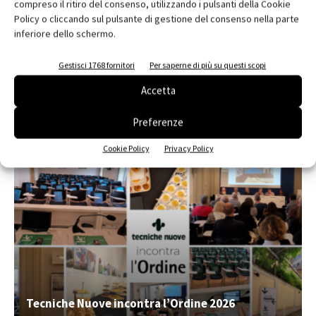
compreso il ritiro del consenso, utilizzando i pulsanti della Cookie
Policy o cliccando sul pulsante di gestione del consenso nella parte
Edicola web
inferiore dello schermo.
Abbonati e regala
Gestisci 1768 fornitori
Per saperne di più su questi scopi
Iscriviti alla newsletter
Accetta
Preferenze
EVENTI
Cookie Policy
Privacy Policy
Tecniche Nuove incontra l’Ordine 2026