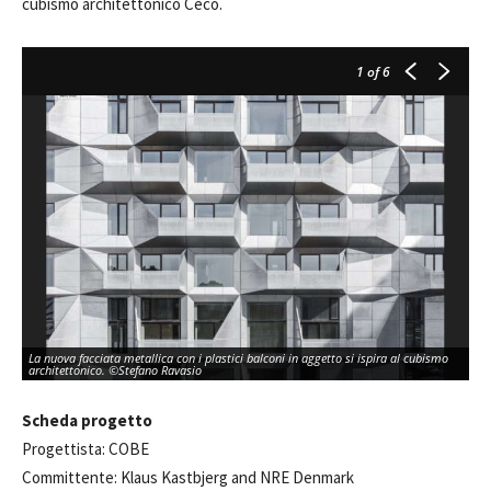
cubismo architettonico Ceco.
1
of 6
La nuova facciata metallica con i plastici balconi in aggetto si ispira al cubismo
architettonico. ©Stefano Ravasio
Scheda progetto
Progettista: COBE
Committente: Klaus Kastbjerg and NRE Denmark