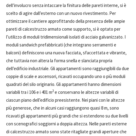
dell’involucro senza intaccare la finitura delle pareti interne, si è
scelto di agire dall’esterno con un nuovo rivestimento. Per
ottimizzare il cantiere approfittando della presenza delle ampie
pareti di calcestruzzo armato come supporto, si è optato per
l’utilizzo di moduli tridimensionali isolati di acciaio galvanizzato. I
moduli sandwich prefabbricati (che integrano serramenti e
balconi) definiscono una nuova facciata, sfaccettata e vibrante,
che tuttavia non altera la forma snella e slanciata propria
dell’edificio industriale. Gli appartamenti sono raggiungibili da due
coppie di scale e ascensori, ricavati occupando uno o più moduli
quadrati del silo originario. Gli appartamenti hanno dimensioni
2
variabili tra i 106 e i 401
m
e conservano le altezze variabili di
ciascun piano dell’edificio preesistente. Nei piani con le altezze
più generose, che in alcuni casi raggiungono quasi 8 m, sono
ricavati gli appartamenti più grandi che si estendono su due livelli
con scenografici soggiorni a doppia altezza. Nelle pareti esterne
di calcestruzzo armato sono state ritagliate grandi aperture che