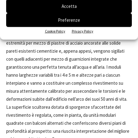
prefabbricati, montati tutti completi dei serramenti, integrano i
Accetta
balconi esterni con pavimenti in doghe di legno e parapetti in
pannelli sempre di acciaio galvanizzato ma, in questo caso,
Preferenze
microforati per non ostacolare l’ingresso della luce e garantire
Cookie Policy
Privacy Policy
una maggiore leggerezza visiva. I moduli sono fissati alle quattro
estremità per mezzo di piastre di acciaio ancorate alle solide
pareti esistenti cementizie e, appena appesi, vengono sigillati
con quelli adiacenti per mezzo di guarnizioni integrate che
garantiscono una perfetta tenuta all’acqua e all’aria. I moduli
hanno larghezze variabili tra i 4 e 5 m e altezze pari a ciascun
interpiano e vanno a costituire un complesso rivestimento su
misura attentamente calibrato per assecondare le torsioni e le
deformazioni subite dall’edificio nell’arco dei suoi 50 anni di vita.
La superficie scultorea dotata di sporgenze sfaccettate del
rivestimento è regolata, come in pianta, da unità modulari
quadrate con balconi alternati che conferiscono diversi piani di
profondità al prospetto: una riuscita interpretazione del migliore