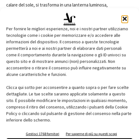
calare del sole, si trasforma in una lanterna luminosa,
accentuando la funzione di landmark che già apparteneva
all’edificio originario.
Per fornire le migliori esperienze, noi e i nostri partner utilizziamo
tecnologie come i cookie per memorizzare e/o accedere alle
LA NUOVA FACCIATA: MODULI PREFABBRICATI CANGIANTI E
informazioni del dispositivo. Il consenso a queste tecnologie
SFACCETTATI
permetterà a noi e ai nostri partner di elaborare dati personali
Nella riqualificazione dell’involucro del silo per il grano nel porto di
come il comportamento durante la navigazione o gli ID univoci su
Nordhavn, convertito in sofisticati alloggi di lusso, l’obiettivo dei
questo sito e di mostrare annunci (non) personalizzati. Non
acconsentire o ritirare il consenso può influire negativamente su
progettisti è stato quello di rinnovare l’immagine della
alcune caratteristiche e funzioni.
costruzione preservando al contempo, per quanto possibile, lo
spirito del vecchio edificio industriale. I Cobe hanno optato per un
Clicca qui sotto per acconsentire a quanto sopra o per fare scelte
intervento dall’esterno, con l’applicazione di moduli prefabbricati
dettagliate. Le tue scelte saranno applicate solamente a questo
sito. È possibile modificare le impostazioni in qualsiasi momento,
di rivestimento a cassetta di acciaio galvanizzato, e hanno deciso
compreso il ritiro del consenso, utilizzando i pulsanti della Cookie
per la conservazione del grezzo calcestruzzo armato a vista in
Policy o cliccando sul pulsante di gestione del consenso nella parte
tutti gli interni. I moduli sandwich sono caratterizzati da uno
inferiore dello schermo.
sfaccettato rivestimento metallico che fa brillare “l’obelisco
industriale” nella fredda luce nordica. Molti dei pannelli
Gestisci 1768 fornitori
Per saperne di più su questi scopi