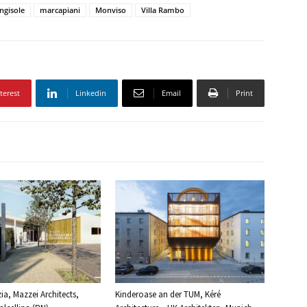
ngisole
marcapiani
Monviso
Villa Rambo
terest
Linkedin
Email
Print
ia, Mazzei Architects,
Kinderoase an der TUM, Kéré