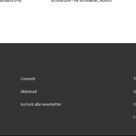
lcellina (PN)
Architecture – HK Architekten, Munich
Contatti
T
Abbonati
S
Iscriviti alla newsletter
I
I