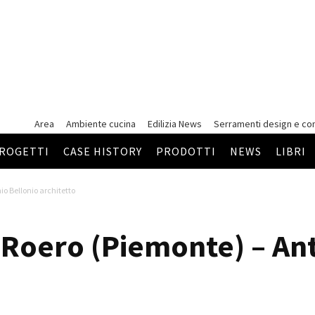
Area
Ambiente cucina
Edilizia News
Serramenti
design e co
ROGETTI
CASE HISTORY
PRODOTTI
NEWS
LIBRI
io Bellonio architetto
 Roero (Piemonte) – An