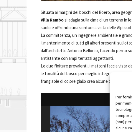
Situata ai margini dei boschi del Roero, area geogr
Villa Rambo
si adagia sulla cima di un terreno in 
suolo e offrendo una sontuosa vista delle Alpi sud
La committenza, un ingegnere ambientale e grande
il mantenimento di tutti gli alberi presenti sul lott
dall'architetto Antonio Bellonio, facendo perno sul
antistante con ampi terrazzi aggettanti.
Le due finiture prevalenti, i mattoni faccia vista d
le tonalità del bosco per meglio integrarsi col pae
frangisole di colore giallo crea alcune zone d’omb
Per forni
per memor
tecnologi
comportam
(non) per
alcune ca