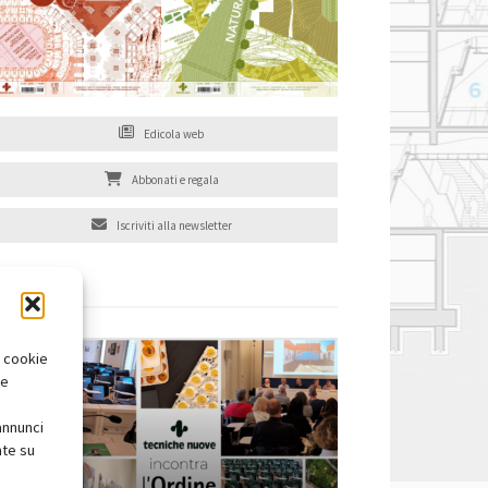
Edicola web
Abbonati e regala
Iscriviti alla newsletter
EVENTI
i cookie
te
annunci
nte su