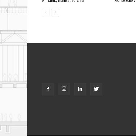
Mimarlik, Manisa, Turchia
Montereale Va