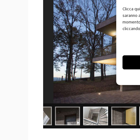
Clicca qu
saranno a
momento, 
cliccando