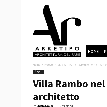
Arketipo
HOME
P
Home
Progetti
Villa Rambo nel Roero (Piemonte) – Anton
Progetti
Villa Rambo nel
architetto
By
Chiara Scalco
-
31 Gennaio 2019