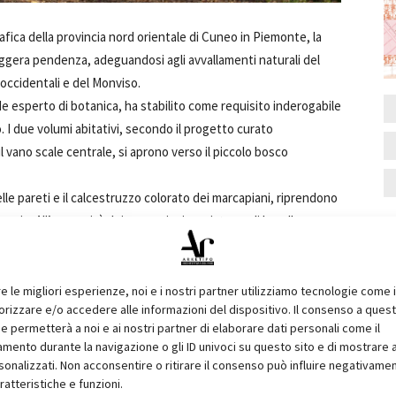
afica della provincia nord orientale di Cuneo in Piemonte, la
leggera pendenza, adeguandosi agli avvallamenti naturali del
 occidentali e del Monviso.
 esperto di botanica, ha stabilito come requisito inderogabile
o. I due volumi abitativi, secondo il progetto curato
 vano scale centrale, si aprono verso il piccolo bosco
elle pareti e il calcestruzzo colorato dei marcapiani, riprendono
saggio. All’estremità dei marcapiani un sistema di lamelle
ra lungo le verande esterne.
re le migliori esperienze, noi e i nostri partner utilizziamo tecnologie come 
1
of 22
izzare e/o accedere alle informazioni del dispositivo. Il consenso a ques
e permetterà a noi e ai nostri partner di elaborare dati personali come il
ento durante la navigazione o gli ID univoci su questo sito e di mostrare 
sonalizzati. Non acconsentire o ritirare il consenso può influire negativame
ratteristiche e funzioni.