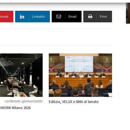
terest
Linkedin
Email
Print
contenuto sponsorizzato
Edilizia, VELUX e SIMA al Senato
WORK Milano 2026