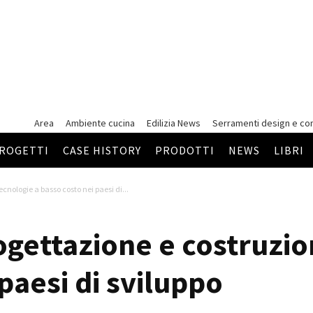
Area
Ambiente cucina
Edilizia News
Serramenti
design e co
ROGETTI
CASE HISTORY
PRODOTTI
NEWS
LIBRI
cnologie a basso costo nei paesi di...
gettazione e costruzio
paesi di sviluppo