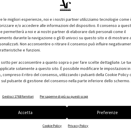
re le migliori esperienze, noi e i nostri partner utilizziamo tecnologie come 
izzare e/o accedere alle informazioni del dispositivo. Il consenso a ques
e permetterà a noi e ai nostri partner di elaborare dati personali come il
ento durante la navigazione o gli ID univoci su questo sito e di mostrare 
sonalizzati. Non acconsentire o ritirare il consenso può influire negativame
ratteristiche e funzioni.
i sotto per acconsentire a quanto sopra o per fare scelte dettagliate. Le tu
pplicate solamente a questo sito. È possibile modificare le impostazioni in 
compreso il ritiro del consenso, utilizzando i pulsanti della Cookie Policy 
 sul pulsante di gestione del consenso nella parte inferiore dello schermo.
Gestisci 1768 fornitori
Per saperne di più su questi scopi
Accetta
Preferenze
Cookie Policy
Privacy Policy