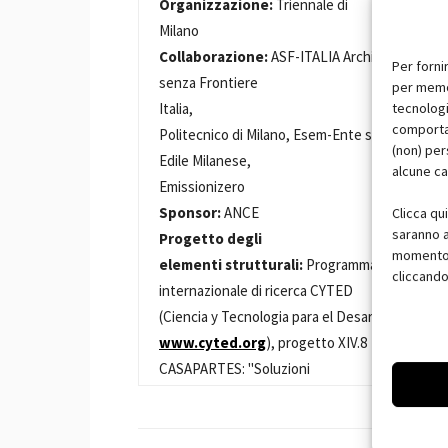
Organizzazione:
Triennale di
Milano
Collaborazione:
ASF-ITALIA Architetti
Per forni
senza Frontiere
per memor
Italia,
tecnologi
comportam
Politecnico di Milano, Esem-Ente scuola
(non) per
Edile Milanese,
alcune ca
Emissionizero
Sponsor:
ANCE
Clicca qu
saranno a
Progetto degli
momento, 
elementi strutturali:
Programma
cliccando
internazionale di ricerca CYTED
(Ciencia y Tecnologia para el Desarrollo -
www.cyted.org
), progetto XIV.8
CASAPARTES: "Soluzioni
tecnologiche adeguate a case a basso
costo per l'America Latina" coordinatore
H.