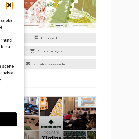
i cookie
te
Edicola web
annunci
nte su
Abbonati e regala
Iscriviti alla newsletter
e scelte
qualsiasi
o
EVENTI