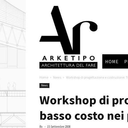
Arketipo
HOME
P
Home
News
Workshop di progettazione e costruzione: Te
News
Workshop di pro
basso costo nei 
By
-
15 Settembre 2008