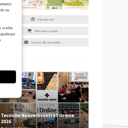
annunci
nte su
Edicola web
e scelte
Abbonati e regala
qualsiasi
o
Iscriviti alla newsletter
EVENTI
Tecniche Nuove incontra l’Ordine
2026