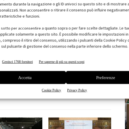
ento durante la navigazione o gli ID univoci su questo sito e di mostrare 
sonalizzati. Non acconsentire o ritirare il consenso può influire negativame
ratteristiche e funzioni.
i sotto per acconsentire a quanto sopra o per fare scelte dettagliate. Le tu
pplicate solamente a questo sito. È possibile modificare le impostazioni in 
compreso il ritiro del consenso, utilizzando i pulsanti della Cookie Policy 
 sul pulsante di gestione del consenso nella parte inferiore dello schermo.
Gestisci 1768 fornitori
Per saperne di più su questi scopi
Accetta
Preferenze
terest
Linkedin
Email
Cookie Policy
Privacy Policy