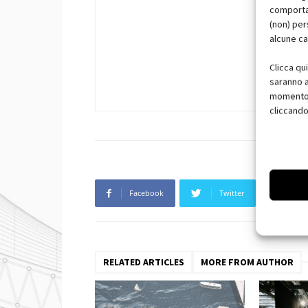
comportam
(non) per
alcune ca
Clicca qu
saranno a
momento, 
cliccando
Facebook
Twitter
Pin
RELATED ARTICLES
MORE FROM AUTHOR