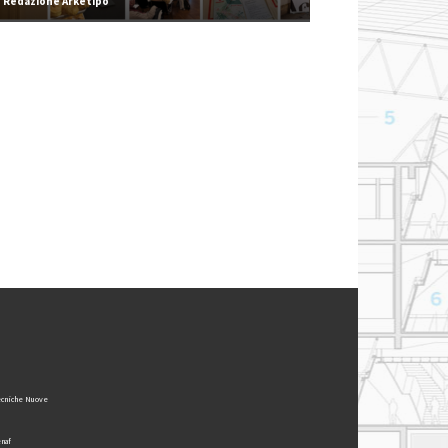
Redazione Arketipo
cniche Nuove
naf