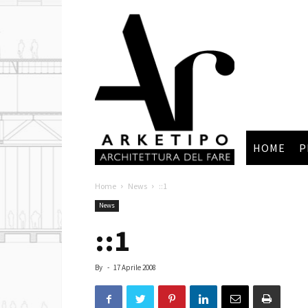
Arketipo
HOME
P
Home
News
::1
News
::1
By
-
17 Aprile 2008