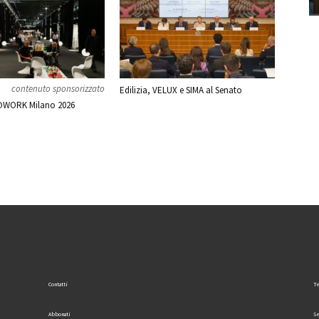
contenuto sponsorizzato
Edilizia, VELUX e SIMA al Senato
WORK Milano 2026
Contatti
Te
Abbonati
Se