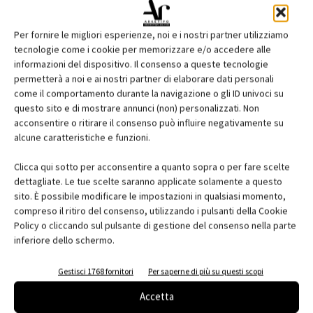
3D Printing Creative non è solo una rivista cartacea, ma anche
un sito web
con una ricca offerta di notizie, di guide operative, di
Per fornire le migliori esperienze, noi e i nostri partner utilizziamo
consigli e suggerimenti sui prodotti e con la testimonianza di
tecnologie come i cookie per memorizzare e/o accedere alle
operatori, appassionati e professionisti della stampa 3D.
informazioni del dispositivo. Il consenso a queste tecnologie
permetterà a noi e ai nostri partner di elaborare dati personali
come il comportamento durante la navigazione o gli ID univoci su
L'offerta informativa si completa con le newsletter periodiche
questo sito e di mostrare annunci (non) personalizzati. Non
dedicate e le App mobile, per iOS (
si scarica QUI
) e per Android (
si
acconsentire o ritirare il consenso può influire negativamente su
scarica QUI
).
alcune caratteristiche e funzioni.
Clicca qui sotto per acconsentire a quanto sopra o per fare scelte
Clicca qui per abbonarti e ricevere 3d printing creative a casa
dettagliate. Le tue scelte saranno applicate solamente a questo
tua o per sfogliare la rivista sul tuo device
sito. È possibile modificare le impostazioni in qualsiasi momento,
compreso il ritiro del consenso, utilizzando i pulsanti della Cookie
Policy o cliccando sul pulsante di gestione del consenso nella parte
inferiore dello schermo.
Gestisci 1768 fornitori
Per saperne di più su questi scopi
Facebook
Twitter
Pinterest
Accetta