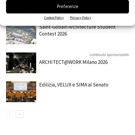
Preferenze
RELATED ARTICLES
MORE FROM AUTHOR
Cookie Policy
Privacy Policy
Saint-Gobain Architecture Student
Contest 2026
contenuto sponsorizzato
ARCHITECT@WORK Milano 2026
Edilizia, VELUX e SIMA al Senato