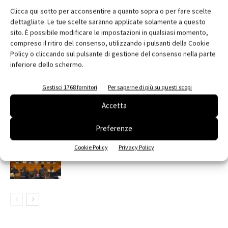
Clicca qui sotto per acconsentire a quanto sopra o per fare scelte
dettagliate. Le tue scelte saranno applicate solamente a questo
sito. È possibile modificare le impostazioni in qualsiasi momento,
RELATED ARTICLES
MORE FROM AUTHOR
compreso il ritiro del consenso, utilizzando i pulsanti della Cookie
Saint-Gobain Architecture Student
Policy o cliccando sul pulsante di gestione del consenso nella parte
Contest 2026
inferiore dello schermo.
Gestisci 1768 fornitori
Per saperne di più su questi scopi
contenuto sponsorizzato
Accetta
ARCHITECT@WORK Milano 2026
Preferenze
Cookie Policy
Privacy Policy
Edilizia, VELUX e SIMA al Senato