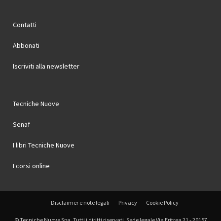
Contatti
Abbonati
Iscriviti alla newsletter
Tecniche Nuove
Senaf
I libri Tecniche Nuove
I corsi online
Disclaimer e note legali
Privacy
Cookie Policy
© Tecniche Nuove Spa. Tutti i diritti riservati. Sede legale Via Eritrea 21 - 20157