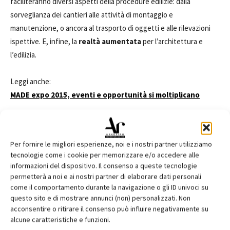
faciliteranno diversi aspetti della procedure edilizie: dalla
sorveglianza dei cantieri alle attività di montaggio e
manutenzione, o ancora al trasporto di oggetti e alle rilevazioni
ispettive. E, infine, la
realtà aumentata
per l’architettura e
l’edilizia.
Leggi anche:
MADE expo 2015, eventi e opportunità si moltiplicano
TAGS
Building Information Modeling
Building the Expo @it
droni
Expo 2015
MADE expo
milano
Politecnico di Milano
Per fornire le migliori esperienze, noi e i nostri partner utilizziamo
realtà aumentata
stampa 3D
tecnologie come i cookie per memorizzare e/o accedere alle
informazioni del dispositivo. Il consenso a queste tecnologie
permetterà a noi e ai nostri partner di elaborare dati personali
come il comportamento durante la navigazione o gli ID univoci su
questo sito e di mostrare annunci (non) personalizzati. Non
acconsentire o ritirare il consenso può influire negativamente su
Facebook
Twitter
Pinterest
alcune caratteristiche e funzioni.