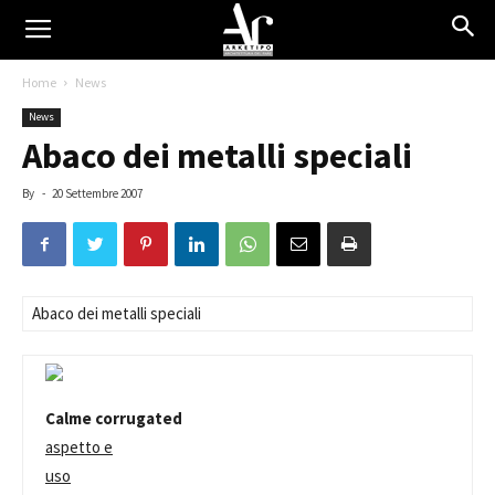
Home
News
News
Abaco dei metalli speciali
By
-
20 Settembre 2007
Abaco dei metalli speciali
Calme corrugated
aspetto e
uso