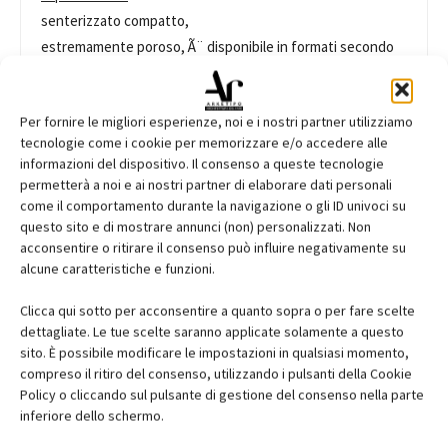
senterizzato compatto,
estremamente poroso, Ã¨ disponibile in formati secondo
stampistica utilizzabili
per design, arredamento, rivestimenti e oggettistica
Per fornire le migliori esperienze, noi e i nostri partner utilizziamo
tecnologie come i cookie per memorizzare e/o accedere alle
materiali
informazioni del dispositivo. Il consenso a queste tecnologie
acciaio, bronzo
permetterà a noi e ai nostri partner di elaborare dati personali
caratteristiche
come il comportamento durante la navigazione o gli ID univoci su
questo sito e di mostrare annunci (non) personalizzati. Non
tecniche
acconsentire o ritirare il consenso può influire negativamente su
formato e misure secondo stampistica realizzata a
alcune caratteristiche e funzioni.
campione
superfici riproducibili massimo 300 x 300 mm
Clicca qui sotto per acconsentire a quanto sopra o per fare scelte
peso per 2 mm di
dettagliate. Le tue scelte saranno applicate solamente a questo
sito. È possibile modificare le impostazioni in qualsiasi momento,
spessore 2,5 kg/mq
compreso il ritiro del consenso, utilizzando i pulsanti della Cookie
produzione
Policy o cliccando sul pulsante di gestione del consenso nella parte
Gaudenzi srl
inferiore dello schermo.