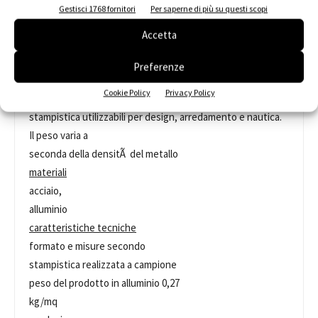
Gestisci 1768 fornitori
Per saperne di più su questi scopi
Accetta
Spugna di
metallo
Preferenze
aspetto e uso
Cookie Policy
Privacy Policy
ldisponibile in formati secondo
stampistica utilizzabili per design, arredamento e nautica.
Il peso varia a
seconda della densitÃ del metallo
materiali
acciaio,
alluminio
caratteristiche tecniche
formato e misure secondo
stampistica realizzata a campione
peso del prodotto in alluminio 0,27
kg/mq