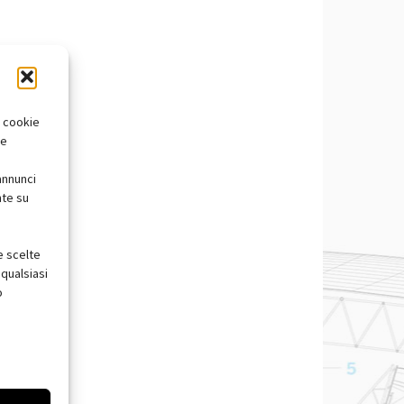
i cookie
te
annunci
nte su
e scelte
qualsiasi
o