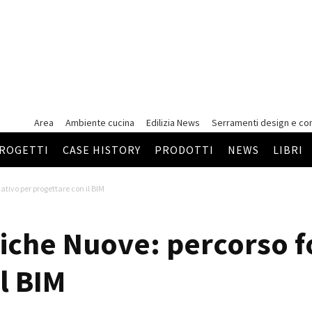
Area
Ambiente cucina
Edilizia News
Serramenti
design e co
ROGETTI
CASE HISTORY
PRODOTTI
NEWS
LIBRI
ivo per progettare con il BIM
iche Nuove: percorso f
l BIM