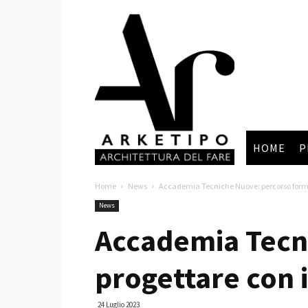
Arketipo
HOME
P
Home
News
Accademia Tecniche Nuove: percorso format
News
Accademia Tecn
progettare con i
24 Luglio 2023