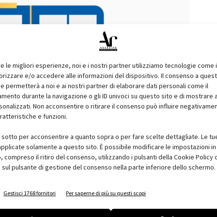
re le migliori esperienze, noi e i nostri partner utilizziamo tecnologie come 
izzare e/o accedere alle informazioni del dispositivo. Il consenso a ques
e permetterà a noi e ai nostri partner di elaborare dati personali come il
ento durante la navigazione o gli ID univoci su questo sito e di mostrare 
sonalizzati. Non acconsentire o ritirare il consenso può influire negativame
ratteristiche e funzioni.
i sotto per acconsentire a quanto sopra o per fare scelte dettagliate. Le tu
pplicate solamente a questo sito. È possibile modificare le impostazioni in 
compreso il ritiro del consenso, utilizzando i pulsanti della Cookie Policy 
 sul pulsante di gestione del consenso nella parte inferiore dello schermo.
uesta terza “puntata” si offre un approccio dinamico e
ssi alla gestione di un progetto in stretta dipendenza con gli
Gestisci 1768 fornitori
Per saperne di più su questi scopi