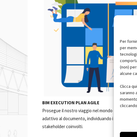
Per forni
per memor
tecnologi
comportam
(non) per
alcune ca
Clicca qu
saranno a
momento, 
BIM EXECUTION PLAN AGILE
cliccando
Prosegue il nostro viaggio nel mondo del BIM. In q
adattivo al documento, individuando i rischi conne
stakeholder coinvolti.