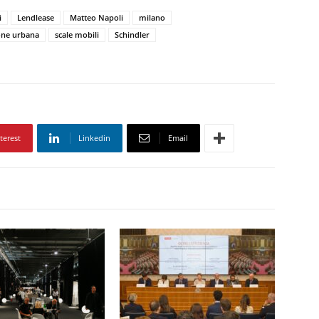
i
Lendlease
Matteo Napoli
milano
one urbana
scale mobili
Schindler
terest
Linkedin
Email