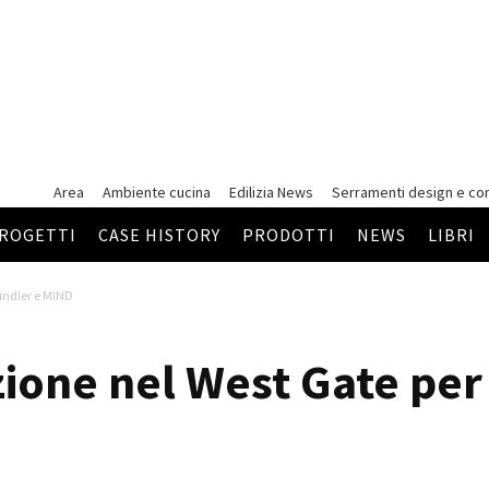
Area
Ambiente cucina
Edilizia News
Serramenti
design e co
ROGETTI
CASE HISTORY
PRODOTTI
NEWS
LIBRI
indler e MIND
zione nel West Gate per