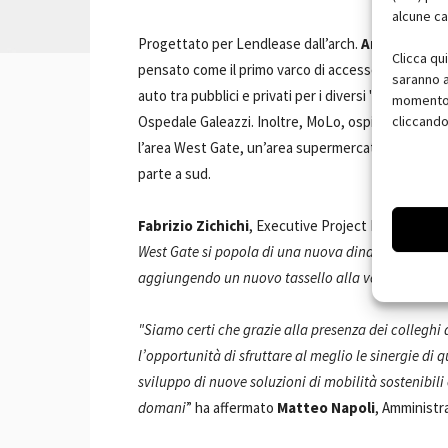
alcune ca
Progettato per Lendlease dall’arch.
Andrea Nonn
Clicca qu
pensato come il primo varco di accesso per le auto
saranno a
auto tra pubblici e privati per i diversi "plot" dell'a
momento, 
cliccando
Ospedale Galeazzi. Inoltre, MoLo, ospiterà una cent
l’area West Gate, un’area supermercato, al piano terr
parte a sud.
Fabrizio Zichichi
, Executive Project Director di 
West Gate si popola di una nuova dinamica realtà 
aggiungendo un nuovo tassello alla vocazione all’i
"Siamo certi che grazie alla presenza dei colleghi
l’opportunità di sfruttare al meglio le sinergie di 
sviluppo di nuove soluzioni di mobilità sostenibili e
domani
” ha affermato
Matteo Napoli
, Amministra