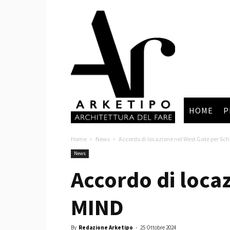
Arketipo
HOME
P
Home
News
Accordo di locazione nel West Gate per Sch
News
Accordo di loca
MIND
By
Redazione Arketipo
-
25 Ottobre 2024