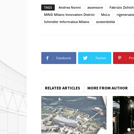
TAGS
Andrea Nonni
ascensore
Fabrizio Zichich
MIND Milano Innovation District
MoLo
rigenerazi
Schindler Informatica Milano
sostenibilità
Facebook
Twitter
Pin
RELATED ARTICLES
MORE FROM AUTHOR