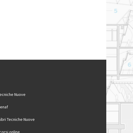
ecniche Nuove
enaf
 libri Tecniche Nuove
 corsi online