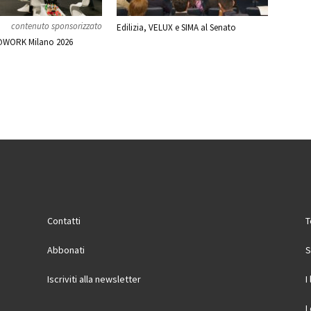
contenuto sponsorizzato
Edilizia, VELUX e SIMA al Senato
WORK Milano 2026
Contatti
T
Abbonati
S
Iscriviti alla newsletter
I
I