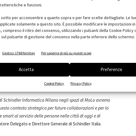
ratteristiche e funzioni.
i
,
MAD architects
, Open Project srl, Progeca srl, l'edificio è
i sotto per acconsentire a quanto sopra o per fare scelte dettagliate. Le tu
 che devono raggiungere il West Gate e offre circa 1.500 posti
pplicate solamente a questo sito. È possibile modificare le impostazioni in 
rea a servizio delle attività previste nell'edificio e dell'adiacente
compreso il ritiro del consenso, utilizzando i pulsanti della Cookie Policy 
 sul pulsante di gestione del consenso nella parte inferiore dello schermo.
rale impiantistica chiave per la strategia energetica di tutta
a, locali destinati all’attività lavorativa in spazi dedicati nella
Gestisci 1768 fornitori
Per saperne di più su questi scopi
Lendlease ha dichiarato: "
Con l’ingresso di Schindler l’area del
Accetta
Preferenze
accanto ad ABB Electrification, E.on e Confidi Systema,
Cookie Policy
Privacy Policy
nnovazione e alla sostenibilità del distretto
".
 di Schindler Informatica Milano negli spazi di MoLo avremo
questo contesto strategico per future collaborazioni e per lo
 smart al servizio delle persone nelle città di oggi e di
tore Delegato e Direttore Generale di Schindler Italia.