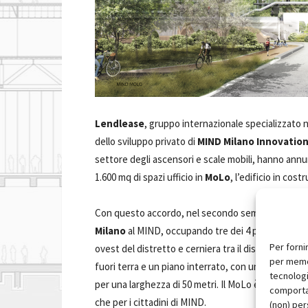
Lendlease
, gruppo internazionale specializzato 
dello sviluppo privato di
MIND Milano Innovation 
settore degli ascensori e scale mobili, hanno annun
1.600 mq di spazi ufficio in
MoLo
, l’edificio in co
Con questo accordo, nel secondo semestre del 2026
Milano
al MIND, occupando tre dei 4 piani a uso uff
Per forni
ovest del distretto e cerniera tra il distretto MIND
per memor
fuori terra e un piano interrato, con un'altezza tot
tecnologi
per una larghezza di 50 metri. Il MoLo è destinato 
comportam
che per i cittadini di MIND.
(non) per