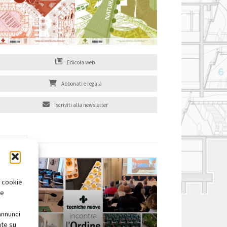
Edicola web
Abbonati e regala
Iscriviti alla newsletter
EVENTI
i cookie
te
annunci
nte su