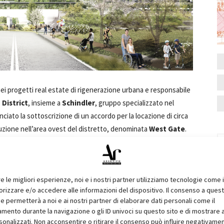
nei progetti real estate di rigenerazione urbana e responsabile
District
, insieme a
Schindler
, gruppo specializzato nel
ciato la sottoscrizione di un accordo per la locazione di circa
struzione nell’area ovest del distretto, denominata
West Gate
.
, Schindler trasferirà la sede di
Schindler Informatica
ici dell’edificio multifunzionale MoLo, hub strategico dell’area
re le migliori esperienze, noi e i nostri partner utilizziamo tecnologie come 
 e il contesto circostante. L'edificio si compone di sette piani
izzare e/o accedere alle informazioni del dispositivo. Il consenso a ques
ale di 28,50 metri e uno sviluppo in lunghezza di circa 170 metri
e permetterà a noi e ai nostri partner di elaborare dati personali come il
a un mix di funzioni tecniche e commerciali, sia per le aziende
ento durante la navigazione o gli ID univoci su questo sito e di mostrare 
sonalizzati. Non acconsentire o ritirare il consenso può influire negativame