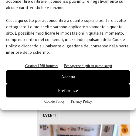
acconsentire o ritirare il consenso può influire negativamente su
alcune caratteristiche e funzioni.
Clicca qui sotto per acconsentire a quanto sopra o per fare scelte
dettagliate. Le tue scelte saranno applicate solamente a questo
sito. È possibile modificare le impostazioni in qualsiasi momento,
compreso il ritiro del consenso, utilizzando i pulsanti della Cookie
Adjaye
Policy o cliccando sul pulsante di gestione del consenso nella parte
Associates:
inferiore dello schermo.
Rivington
Gestisci 1768 fornitori
Per saperne di più su questi scopi
Place
E
Accetta
Abb
Preferenze
Iscriv
Cookie Policy
Privacy Policy
EVENTI