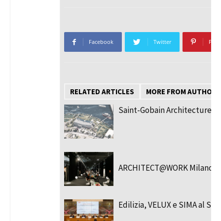
Facebook
Twitter
Pint
RELATED ARTICLES
MORE FROM AUTHOR
Saint-Gobain Architecture S
ARCHITECT@WORK Milano 2
Edilizia, VELUX e SIMA al Se