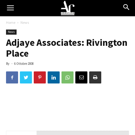
Home
News
News
Adjaye Associates: Rivington
Place
By
-
6 Ottobre 2008