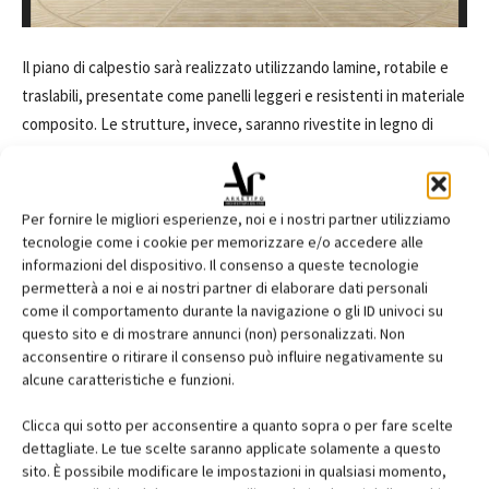
Il piano di calpestio sarà realizzato utilizzando lamine, rotabile e
traslabili, presentate come panelli leggeri e resistenti in materiale
composito. Le strutture, invece, saranno rivestite in legno di
Accoya, un procedimento di modificazione del profilo ligneo che
permette di utilizzare essenze provenienti da normali colture e di
incrementarne le prestazioni, rendendolo resistente ad ogni
Per fornire le migliori esperienze, noi e i nostri partner utilizziamo
aggressione batterica, xilofaga e al deterioramento derivante
tecnologie come i cookie per memorizzare e/o accedere alle
informazioni del dispositivo. Il consenso a queste tecnologie
dagli agenti ambientali.
permetterà a noi e ai nostri partner di elaborare dati personali
come il comportamento durante la navigazione o gli ID univoci su
"
Nelle diverse configurazioni, realizzate mediante l’apertura e la
questo sito e di mostrare annunci (non) personalizzati. Non
movimentazione delle lame, il nuovo piano svelerà gradualmente
acconsentire o ritirare il consenso può influire negativamente su
le strutture ipogee ai visitatori illustrandone l’articolazione e il
alcune caratteristiche e funzioni.
ritmo e favorendone la percezione dell’articolata natura
Clicca qui sotto per acconsentire a quanto sopra o per fare scelte
funzionale degli ipogei e la interattività con ciò che avveniva al di
dettagliate. Le tue scelte saranno applicate solamente a questo
sopra
", dichiarano il Ministero della Cultura e Parco Archeologico
sito. È possibile modificare le impostazioni in qualsiasi momento,