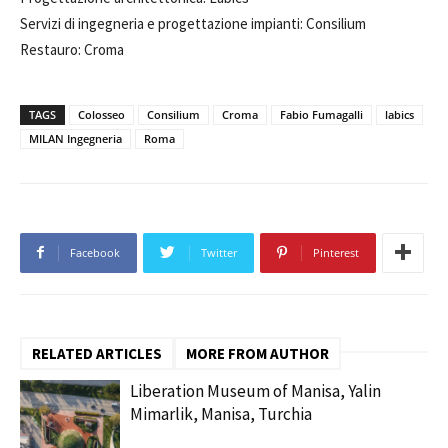
Servizi di ingegneria e progettazione impianti: Consilium
Restauro: Croma
TAGS
Colosseo
Consilium
Croma
Fabio Fumagalli
labics
MILAN Ingegneria
Roma
Facebook
Twitter
Pinterest
RELATED ARTICLES
MORE FROM AUTHOR
Liberation Museum of Manisa, Yalin
Mimarlik, Manisa, Turchia