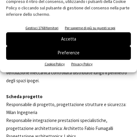
del Colosseo.
compreso il ritiro del consenso, utilizzando i pulsanti della Cookie
Policy o cliccando sul pulsante di gestione del consenso nella parte
Le superfici saranno quindi apribili, le strutture smontabili e il
inferiore dello schermo.
microclima interno controllato attraverso il monitoraggio dei valori
termici e idrometrici degli ambienti, in modo da proteggere il sito
Gestisci 1768 fornitori
Per saperne di più su questi scopi
archeologico.
Accetta
Punto di forza, il sistema di ventilazione: se necessario, infatti, si
Preferenze
potrà garantire il completo ricambio d'aria del volume di aria posto
Cookie Policy
Privacy Policy
sotto il nuovo piano in soli 30 minuti attivando le unità di
ventilazione meccanica controllata distribuite lungo il perimetro
degli spazi ipogei.
Scheda progetto
Responsabile di progetto, progettazione strutture e sicurezza:
Milan Ingegneria
Responsabile integrazione prestazioni specialistiche,
progettazione architettonica: Architetto Fabio Fumagalli
Progettazione architettonica: Labics