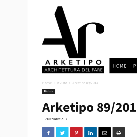
Arketipo
HOME
P
Home
Rivista
Arketipo 89/2014
Rivista
Arketipo 89/20
12 Dicembre 2014