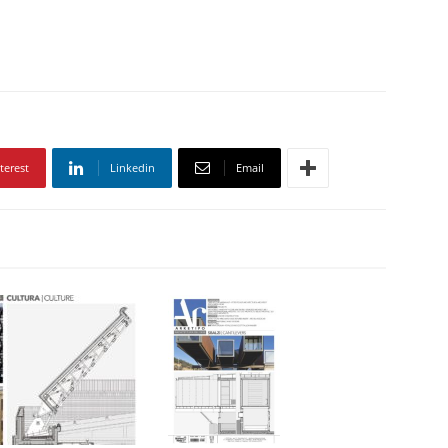
terest
Linkedin
Email