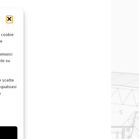
i cookie
te
annunci
nte su
e scelte
qualsiasi
o