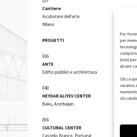
027
Cantiere
Incubatore dell'arte
Milano
Per forni
PROGETTI
per memor
tecnologi
comportam
036
(non) per
ANTE
alcune ca
Edifici pubblici e architettura
Clicca qu
saranno a
040
momento, 
HEYDAR ALIYEV CENTER
cliccando
Baku, Azerbaijan
056
CULTURAL CENTER
Castello Branco, Portugal