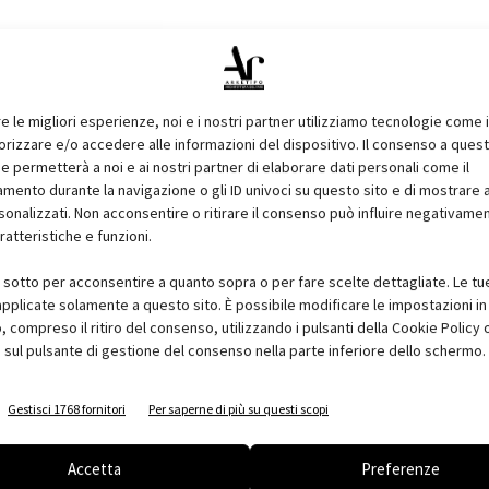
re le migliori esperienze, noi e i nostri partner utilizziamo tecnologie come 
izzare e/o accedere alle informazioni del dispositivo. Il consenso a ques
e permetterà a noi e ai nostri partner di elaborare dati personali come il
ento durante la navigazione o gli ID univoci su questo sito e di mostrare 
sonalizzati. Non acconsentire o ritirare il consenso può influire negativame
ratteristiche e funzioni.
i sotto per acconsentire a quanto sopra o per fare scelte dettagliate. Le tu
pplicate solamente a questo sito. È possibile modificare le impostazioni in 
compreso il ritiro del consenso, utilizzando i pulsanti della Cookie Policy 
 sul pulsante di gestione del consenso nella parte inferiore dello schermo.
Gestisci 1768 fornitori
Per saperne di più su questi scopi
Accetta
Preferenze