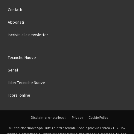
Contatti
Abbonati
Iscriviti alla newsletter
Tecniche Nuove
Senaf
I libri Tecniche Nuove
I corsi online
Disclaimer e note legali
Privacy
Cookie Policy
© Tecniche Nuove Spa. Tutti i diritti riservati. Sede legale Via Eritrea 21 - 20157
Milano | Codice fiscale, Partita IVA e Iscrizione al Registro delle imprese di Milano: