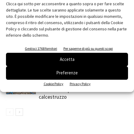
Clicca qui sotto per acconsentire a quanto sopra o per fare scelte
RELATED ARTICLES
MORE FROM AUTHOR
dettagliate. Le tue scelte saranno applicate solamente a questo
sito. È possibile modificare le impostazioni in qualsiasi momento,
MYCOMFORT TOUCH: il comando evoluto
compreso il ritiro del consenso, utilizzando i pulsanti della Cookie
per una gestione intuitiva del fan coil
Policy o cliccando sul pulsante di gestione del consenso nella parte
inferiore dello schermo.
Automazione e sensori: la tecnologia che
Gestisci 1768 fornitori
Per saperne di più su questi scopi
ottimizza luce, temperatura e sicurezza
Accetta
Preferenze
contenuto sponsorizzato
Blu Mesh® in GFRP: rete innovativa in
Cookie Policy
Privacy Policy
fibra di vetro per il rinforzo del
calcestruzzo