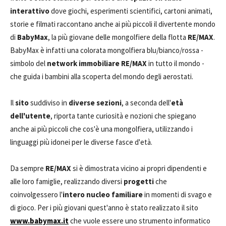
interattivo
dove giochi, esperimenti scientifici, cartoni animati,
storie e filmati raccontano anche ai più piccoli il divertente mondo
di
BabyMax
, la più giovane delle mongolfiere della flotta
RE/MAX
.
BabyMax è infatti una colorata mongolfiera blu/bianco/rossa -
simbolo del
network immobiliare RE/MAX
in tutto il mondo -
che guida i bambini alla scoperta del mondo degli aerostati.
Il
sito
suddiviso in
diverse sezioni
, a seconda dell'
età
dell'utente
, riporta tante curiosità e nozioni che spiegano
anche ai più piccoli che cos'è una mongolfiera, utilizzando i
linguaggi più idonei per le diverse fasce d'età.
Da sempre
RE/MAX
si è dimostrata vicino ai propri dipendenti e
alle loro famiglie, realizzando diversi
progetti
che
coinvolgessero l'
intero nucleo familiare
in momenti di svago e
di gioco. Per i più giovani quest'anno è stato realizzato il sito
www.babymax.it
che vuole essere uno strumento informatico