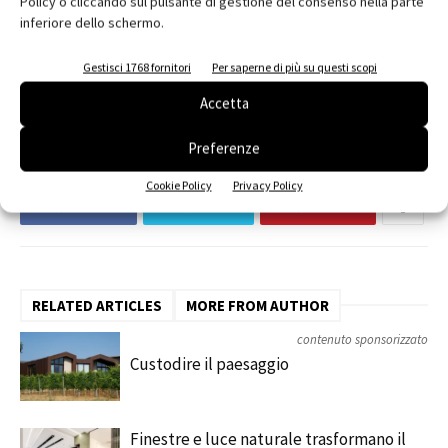
Policy o cliccando sul pulsante di gestione del consenso nella parte
TAGS
ATER
Azienda Territoriale per l’Edilizia Residenziale Alto Friuli
inferiore dello schermo.
BMI Italia
BMI Wierer
copertura
Coppo del Borgo
Giovanni Rainis
Matteo Saveri
Palazzo Castellani
Gestisci 1768 fornitori
Per saperne di più su questi scopi
struttura lamellare
tetti piani
Accetta
Preferenze
Cookie Policy
Privacy Policy
Facebook
Twitter
Pinterest
RELATED ARTICLES
MORE FROM AUTHOR
contenuto sponsorizzato
Custodire il paesaggio
Finestre e luce naturale trasformano il