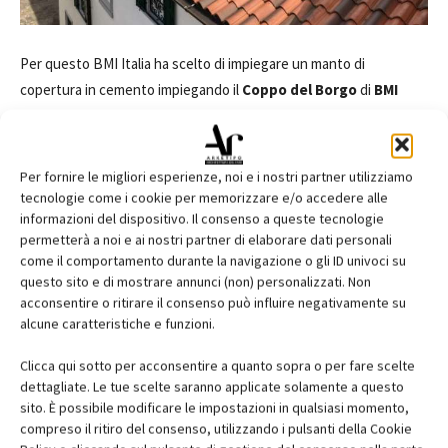
Per questo BMI Italia ha scelto di impiegare un manto di
copertura in cemento impiegando il
Coppo del Borgo
di
BMI
Wierer
, innovativo nella forma ma in linea con la percezione
estetica tradizionale, facile da posare, estremamente stabile e
resistente. Oggi, Palazzo Castellani rappresenta il “fiore
Per fornire le migliori esperienze, noi e i nostri partner utilizziamo
all’occhiello” dell’Ente: la sintesi di una buona e attenta
tecnologie come i cookie per memorizzare e/o accedere alle
informazioni del dispositivo. Il consenso a queste tecnologie
progettazione che deriva dal costante dialogo costruttivo tra
permetterà a noi e ai nostri partner di elaborare dati personali
ATER, la Sovrintendenza e le aziende che hanno realizzato i
come il comportamento durante la navigazione o gli ID univoci su
diversi elementi che compongono l’edificio.
questo sito e di mostrare annunci (non) personalizzati. Non
Come commentano l’ing.
Giovanni Rainis
e l’ing.
Matteo Saveri
acconsentire o ritirare il consenso può influire negativamente su
dell’ATER Alto Friuli: “
Coppo del Borgo di BMI Wierer è
un prodotto
alcune caratteristiche e funzioni.
che, nella sua tecnologia avanzata, è stato in grado di fornire un
Clicca qui sotto per acconsentire a quanto sopra o per fare scelte
valore di riproduzione estetica assolutamente compatibile con
dettagliate. Le tue scelte saranno applicate solamente a questo
quello che era richiesto dalla Sovrintendenza
”.
sito. È possibile modificare le impostazioni in qualsiasi momento,
compreso il ritiro del consenso, utilizzando i pulsanti della Cookie