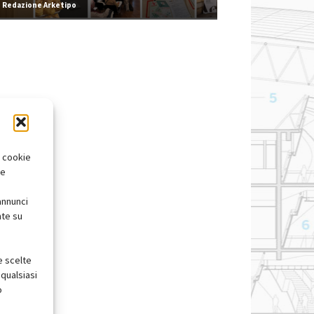
Redazione Arketipo
i cookie
te
annunci
nte su
e scelte
qualsiasi
o