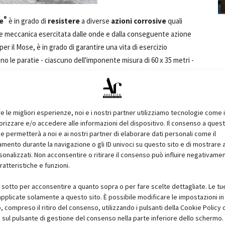
®
e
è in grado di
resistere
a diverse
azioni corrosive
quali
zione meccanica esercitata dalle onde e dalla conseguente azione
r il Mose, è in grado di garantire una vita di esercizio
no le paratie - ciascuno dell'imponente misura di 60 x 35 metri -
 con barre di acciaio. Per far fronte agli elevati volumi richiesti
le
di
betonaggio
sul litorale dell'isola di Pellestrina all'interno
®
Il
Marine Concrete
viene immesso a ciclo continuo nelle
cato direttamente nei cassoni. Una volta stagionati, i cassoni
re le migliori esperienze, noi e i nostri partner utilizziamo tecnologie come 
izzare e/o accedere alle informazioni del dispositivo. Il consenso a ques
zione dell'opera. Grazie al dispositivo industriale del
Gruppo
e permetterà a noi e ai nostri partner di elaborare dati personali come il
e di Calusco d'Adda (Bg) e Trieste arriva al Porto Marghera e
ento durante la navigazione o gli ID univoci su questo sito e di mostrare 
i produzione del calcestruzzo. Grazie a questa scelta
sonalizzati. Non acconsentire o ritirare il consenso può influire negativame
fico su ferry boat e su strada.
ratteristiche e funzioni.
i sotto per acconsentire a quanto sopra o per fare scelte dettagliate. Le tu
pplicate solamente a questo sito. È possibile modificare le impostazioni in 
i una struttura collegata al Centro Ricerca e Innovazione della
compreso il ritiro del consenso, utilizzando i pulsanti della Cookie Policy 
 un centro dedicato allo sviluppo di tecniche e materiali per
 sul pulsante di gestione del consenso nella parte inferiore dello schermo.