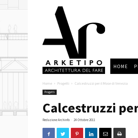
Arketipo
HOME
P
Home
Progetti
Calcestruzzi per il Mose di Venezia
Progetti
Calcestruzzi per
Redazione Archinfo
-
24 Ottobre 2011