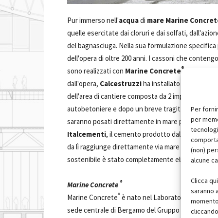
Pur immerso nell'
acqua
di
mare Marine Concret
quelle esercitate dai cloruri e dai solfati, dall'a
del bagnasciuga. Nella sua formulazione specifica pe
dell'opera di oltre 200 anni. I cassoni che contengo
®
sono realizzati con
Marine Concrete
e rinforzati
dall'opera,
Calcestruzzi
ha installato una
centra
dell'area di cantiere composta da 2 impianti mobili. 
autobetoniere e dopo un breve tragitto viene scari
Per forni
per memor
saranno posati direttamente in mare per la realizza
tecnologi
Italcementi
, il cemento prodotto dalle cementeri
comportam
da lì raggiunge direttamente via mare l'impianto d
(non) per
sostenibile è stato completamente eliminato il traf
alcune ca
Clicca qu
®
Marine Concrete
saranno a
®
Marine Concrete
è nato nel Laboratorio di Brindis
momento, 
sede centrale di Bergamo del Gruppo Italcementi. È
cliccando