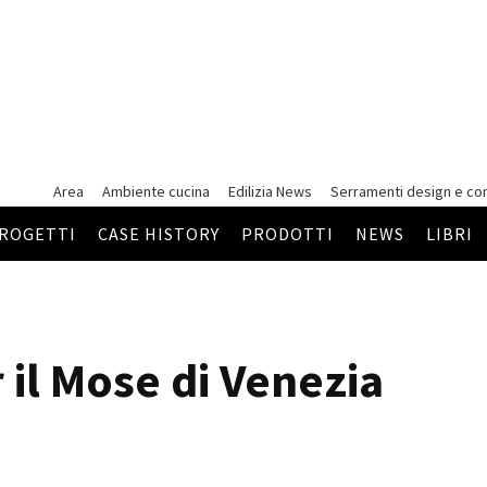
Area
Ambiente cucina
Edilizia News
Serramenti
design e co
ROGETTI
CASE HISTORY
PRODOTTI
NEWS
LIBRI
 il Mose di Venezia