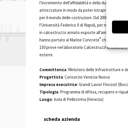
l’incremento dell’affidabilità e della durabilità del
attrezzature in modo da poter intraprendere la pro
per il mondo delle costruzioni. Dal 2000 ha condott
l'Università Federico II di Napoli, per migliorare l
in calcestruzzo armato esposte all’ambiente marino 
®
hanno portato al Marine Concrete
che successiva
150 prove nel laboratorio Calcestruzzi di Limena (
esterni.
Committenza
: Ministero delle Infrastrutture e d
Progettista
: Consorzio Venezia Nuova
Impresa esecutrice
: Grandi Lavori Fincosit (Boc
Tipologia
: Programma di difesa, recupero e riqua
Luogo
: Isola di Pellestrina (Venezia)
scheda azienda