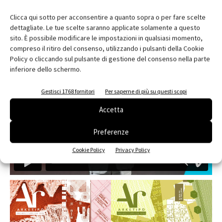
Clicca qui sotto per acconsentire a quanto sopra o per fare scelte
dettagliate. Le tue scelte saranno applicate solamente a questo
sito. È possibile modificare le impostazioni in qualsiasi momento,
EDICOLA
compreso il ritiro del consenso, utilizzando i pulsanti della Cookie
Policy o cliccando sul pulsante di gestione del consenso nella parte
inferiore dello schermo.
Gestisci 1768 fornitori
Per saperne di più su questi scopi
Accetta
Preferenze
Cookie Policy
Privacy Policy